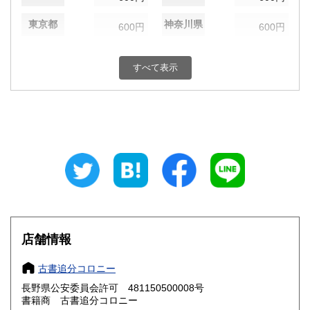
東京都
神奈川県
600円
600円
新潟県
富山県
600円
600円
すべて表示
石川県
福井県
600円
600円
山梨県
長野県
600円
600円
岐阜県
静岡県
600円
600円
愛知県
三重県
600円
600円
滋賀県
京都府
600円
600円
大阪府
兵庫県
600円
600円
店舗情報
奈良県
和歌山県
600円
600円
古書追分コロニー
長野県公安委員会許可 481150500008号
鳥取県
島根県
600円
600円
書籍商 古書追分コロニー