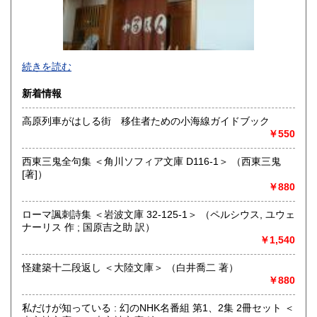
続きを読む
新着情報
高原列車がはしる街 移住者ための小海線ガイドブック
￥550
追分コロニーは「豊かな暮らし」をテーマにした「村の古本
屋」です。人が精神的に豊かな生活を送るための 様々な遊び
西東三鬼全句集 ＜角川ソフィア文庫 D116-1＞ （西東三鬼
的「衣・食・住、アート、音楽、旅、 趣味、健康、文芸、経
[著]）
済、社会、哲学、政治」 等の幅広いテーマを扱います。
￥880
「日本の古本屋」で販売している古本は、隣りの「文化磁場
油や」で一部展示販売も春～秋にしています、堀辰雄、立原
ローマ諷刺詩集 ＜岩波文庫 32-125-1＞ （ペルシウス, ユウェ
道造、加藤周一などのゆかりの土地柄です。信州にお越しの
ナーリス 作 ; 国原吉之助 訳）
場合はどうぞお立ち寄り下さい。
￥1,540
沿線名：しなの鉄道
怪建築十二段返し ＜大陸文庫＞ （白井喬二 著）
最寄駅：信濃追分駅
￥880
営業時間：12:00〜17:00
定休日：火・水曜日(夏季:毎日営業、冬季:天気次第)
私だけが知っている : 幻のNHK名番組 第1、2集 2冊セット ＜