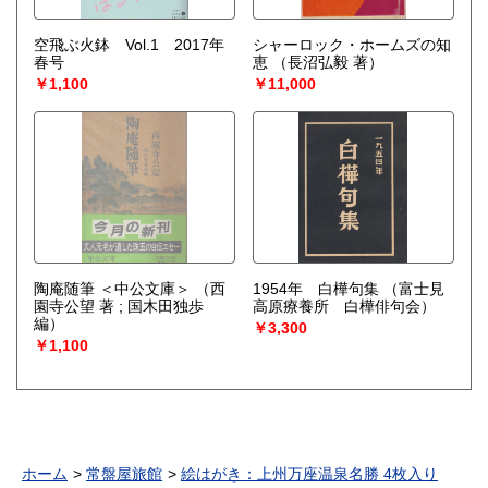
空飛ぶ火鉢 Vol.1 2017年
シャーロック・ホームズの知
春号
恵
（長沼弘毅 著）
￥1,100
￥11,000
陶庵随筆 ＜中公文庫＞
（西
1954年 白樺句集
（富士見
園寺公望 著 ; 国木田独歩
高原療養所 白樺俳句会）
編）
￥3,300
￥1,100
ホーム
常盤屋旅館
絵はがき：上州万座温泉名勝 4枚入り