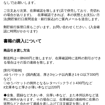
なしで)お願いします。
ご注文あり次第、在庫確認を致します(店で併売しており、売切れ
の場合があります)。 在庫確認できれば、本の状態とお支払い方
法(郵貯銀行口座間送金・銀行振込)のご案内メールを送信します。
郵貯銀行振替口座もございます。お問い合わせください。(入金確
認に時間がかかります)
書籍の購入について
商品引き渡し方法
郵送料は一律600円と致しますが、在庫確認時に送料の割引ができ
る場合はその旨の連絡を致します。
[割引可能例]
♪ゆうパケット (国内配送、厚さ3センチ以内重さ1キロ以下330円
など)
◇ゆうパケットの例外となるレターパックライト430円)など
♯文庫本など厚さが薄い本などは220円
◆全集、図録など大きい本、分厚い本など、また本州以外など送
料に例外があります。その場合には、在庫確認の連絡時に在庫の
状態などと合わせて連絡を差し上げて注文確定を致します。