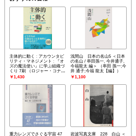
主体的に動く : アカウンタビ
浅間山 日本の名山5 ＜日本
リティ・マネジメント : 『オ
の名山 / 串田孫一, 今井通子,
ズの魔法使い』に学ぶ組織づ
今福龍太 編＞
（串田 孫一;今
くり 7刷
（ロジャー・コナー
井 通子;今福 龍太【編】）
ズ, トム・スミス, クレイグ・
￥1,430
￥1,100
ヒックマン 著 ; 伊藤守 監訳 ;
花塚恵 訳）
重力レンズでさぐる宇宙 47
岩波写真文庫 228 白山 ＜