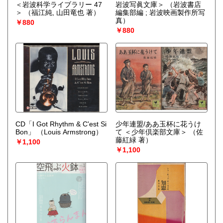
＜岩波科学ライブラリー 47
岩波写眞文庫＞
（岩波書店
＞
（福江純, 山田竜也 著）
編集部編 ; 岩波映画製作所写
真）
￥880
￥880
CD「I Got Rhythm & C'est Si
少年連盟/ああ玉杯に花うけ
Bon」
（Louis Armstrong）
て ＜少年倶楽部文庫＞
（佐
藤紅緑 著）
￥1,100
￥1,100