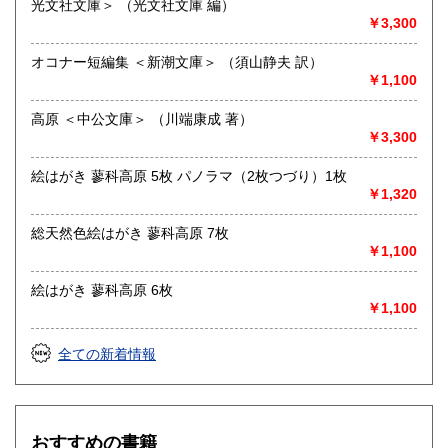
光文社文庫＞ （光文社文庫 編）
書籍の買取について
￥3,300
◇近隣であれば書籍の買取をしています。少数であれば店へ
オコナー短編集 ＜新潮文庫＞ （須山静夫 訳）
の持ち込み、あるいは量が多い場合はまずは電話などで相談
￥1,100
をさせていただくこともあります。
高原 ＜中公文庫＞ （川端康成 著）
買取が出来る本とそうでない本があります、メール・電話等
￥3,300
で連絡頂ければと思います。
絵はがき 蓼科高原 5枚 パノラマ（2枚つづり）1枚
取り扱い分野
￥1,320
哲学宗教、歴史、社会科学、美術工芸、外国文学、趣味、サ
ブカルチャー、古書一般（その他）
総天然色絵はがき 蓼科高原 7枚
￥1,100
絵はがき 蓼科高原 6枚
￥1,100
全ての新着情報
おすすめの書籍