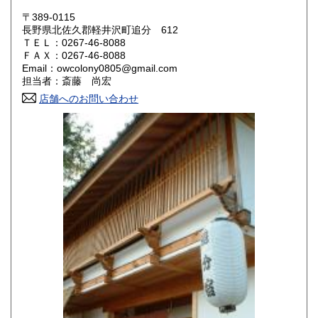
岡山県
広島県
600円
600円
〒389-0115
長野県北佐久郡軽井沢町追分 612
ＴＥＬ：0267-46-8088
山口県
徳島県
600円
600円
ＦＡＸ：0267-46-8088
Email：owcolony0805@gmail.com
香川県
愛媛県
600円
600円
担当者：斎藤 尚宏
店舗へのお問い合わせ
高知県
福岡県
600円
600円
佐賀県
長崎県
600円
600円
熊本県
大分県
600円
600円
宮崎県
鹿児島県
600円
600円
沖縄県
600円