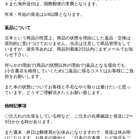
♭また海外送付は、国際郵便の実費となります。
年末・年始の発送は1/4以降となります。
返品について
古本という商品の性質上、商品の状態を理由にした返品・交換は
原則的に受けつけておりません。当店は注意して商品管理をして
いますが、過失等あれば、商品到着後2日以内にまずメールでお知
らせ下さい。
何らかの理由で(商品の状態以外の理由で)返品となる場合でも、
(小古書店を維持していくために)返品に係るコストはお客様にご負
担をお願いします。
また本の状態についてお客様と不毛なやり取りは避けたいと思っ
ています。どうぞご理解頂きたくお願い致します。
他特記事項
◇仕入れの出張をしている時など、ご注文の在庫確認と発送に2〜
3日かかる時があります。
また週末・終日は郵便局がお休みになりますので、発送は休み明
けになります。お急ぎの場合は、「日本の古本屋」など他店をご