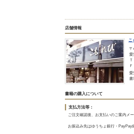
店舗情報
こ
〒4
愛
Ｔ
Ｆ
愛
書
書籍の購入について
支払方法等：
ご注文確認後、お支払いのご案内メー
お振込み先はゆうちょ銀行・PayPa