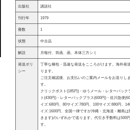
出版社
講談社
刊行年
1979
冊数
1
状態
中古品
解説
月報付、筒函、函、本体三方シミ
発送ポリ
丁寧な梱包・迅速な発送をこころがけます。海外発
シー
ります。
ご注文確認後、お支払いのご案内メールをお送りし
す。
クリックポスト(185円)・ゆうメール・レターパック
ト(430円)・レターパックプラス(600円)・佐川急便(6
イズ:680円、80サイズ:780円、100サイズ:880円、14
イズ:1600円、全国一律ですが沖縄・北海道・離島は
きます)のいずれかで送ります。代引き手数料は500
す。