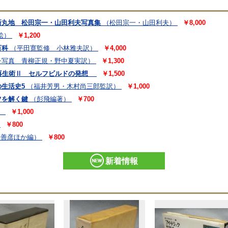
新丸地 松田宗一・山田利夫写真集
（松田宗一・山田利夫）
￥8,000
絵）
￥1,200
百科
（平田寛監修 小林雅夫訳）
￥4,000
リチ写真 青柳正規・野中夏実訳）
￥1,300
家再生術Ⅱ セルフビルドの発想
￥1,500
生活史5
（福井芳男・木村尚三郎監訳）
￥1,000
ツを解く鍵
（彭飛編著）
￥700
）
￥1,000
￥800
野善彦ほか編）
￥800
新着情報