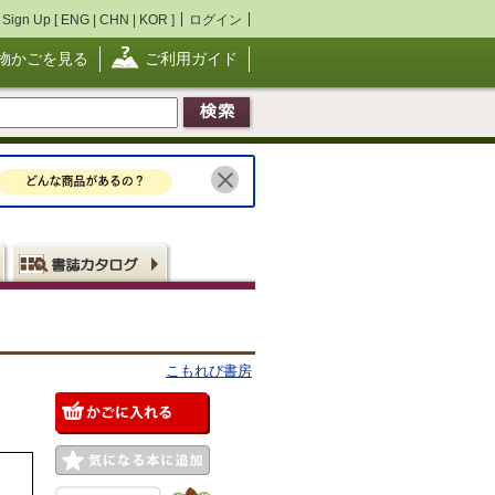
Sign Up [
ENG
|
CHN
|
KOR
]
ログイン
物かごを見る
ご利用ガイド
こもれび書房