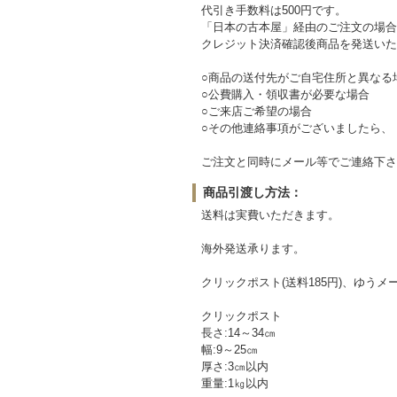
代引き手数料は500円です。
「日本の古本屋」経由のご注文の場合
クレジット決済確認後商品を発送いた
○商品の送付先がご自宅住所と異なる
○公費購入・領収書が必要な場合
○ご来店ご希望の場合
○その他連絡事項がございましたら、
ご注文と同時にメール等でご連絡下
商品引渡し方法：
送料は実費いただきます。
海外発送承ります。
クリックポスト(送料185円)、ゆう
クリックポスト
長さ:14～34㎝
幅:9～25㎝
厚さ:3㎝以内
重量:1㎏以内