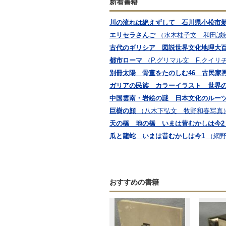
新着書籍
川の流れは絶えずして 石川県小松市
エリセラさんご
（水木桂子文 和田誠
古代のギリシア 図説世界文化地理大
都市ローマ
（P.グリマル文 F.クイ
別冊太陽 骨董をたのしむ46 古民
ガリアの民族 カラーイラスト 世界の
中国雲南・岩絵の謎 日本文化のルー
巨樹の顔
（八木下弘文 牧野和春写真
天の橋 地の橋 いまは昔むかしは今2
瓜と龍蛇 いまは昔むかしは今1
（網
おすすめの書籍