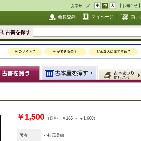
お知らせ
文字サイズ
会員登録
マイページ
買い
古書を探す
￥1,500
（送料：￥185 ～ ￥1,600）
著者
小松茂美編