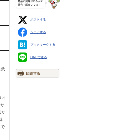
ポストする
シェアする
ブックマークする
LINEで送る
送承
ま
ライ
0サ
0サ
除
円で