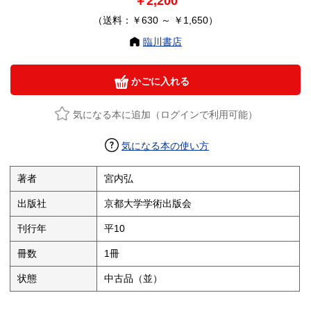
￥2,200
（送料：￥630 ～ ￥1,650）
臨川書店
かごに入れる
気になる本に追加（ログインで利用可能）
気になる本の使い方
著者
宮内弘
出版社
京都大学学術出版会
刊行年
平10
冊数
1冊
状態
中古品（並）