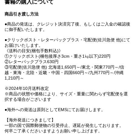
書籍の購入について
商品引き渡し方法
●商品の発送は、クレジット決済完了後、もしくはご入金の確認後
に御手配いたします。
●クリックポスト・レターパックプラス・宅配便(佐川急便 他)にて
お届けいたします。
《送料の目安(梱包手数料込)》
①クリックポスト(梱包後厚さ3cm・重さ1㎏以下)220円
②レターパックプラス630円
③宅配便(佐川急便 他) 北海道1,650円～/東北・関東770円～/信
越・東海・北陸・近畿・中国・四国660円～/九州770円～/沖縄
1,210円～
※2024年10月送料改定
※商品の状態や価格により、サイズ・重量に関わらず宅配便を選
択する場合がございます
●海外への発送は原則としてEMSにてお届けします。
【海外発送につきまして】
一部の国で国際郵便物の引受停止、遅延が発生しております。
何卒ご了承くださいますようお願い申し上げます。