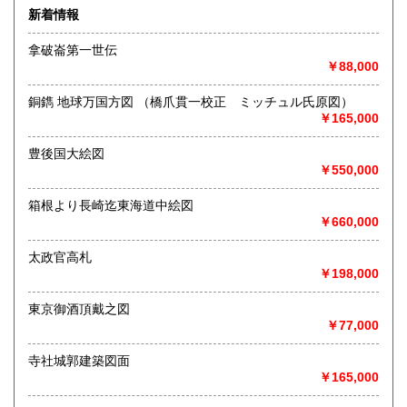
書まで幅広い年代・ジャンルの商品を取り扱っています。ご
新着情報
蔵書の買取も承りますので、お気軽にご相談ください。
拿破崙第一世伝
●古書在庫は、倉庫にて管理しております。
￥88,000
店頭で商品をご覧になりたい場合は、事前にご連絡くださ
いませ。
銅鐫 地球万国方図 （橋爪貫一校正 ミッチュル氏原図）
●古書バーゲンセール
￥165,000
次回の開催につきましては、日程が決まりましたら、店頭、
ＨＰ、X（旧Twitter）等でお知らせいたします。
豊後国大絵図
http://www.rinsen.com/kosho-bargain.htm
￥550,000
●ホームページでは、弊社出版物（新刊書）もご案内しており
箱根より長崎迄東海道中絵図
ます。
￥660,000
ぜひご覧くださいませ。
http://www.rinsen.com
太政官高札
￥198,000
沿線名：京阪鴨東線
最寄駅：出町柳駅下車徒歩1分
営業時間：午前9時〜午後5時半
東京御酒頂戴之図
定休日：土曜・日曜・祝日
￥77,000
書籍の買取について
寺社城郭建築図面
￥165,000
【査定無料】 出張・宅配買取いたします
まずはお電話・メール等でお気軽にご連絡・ご相談ください