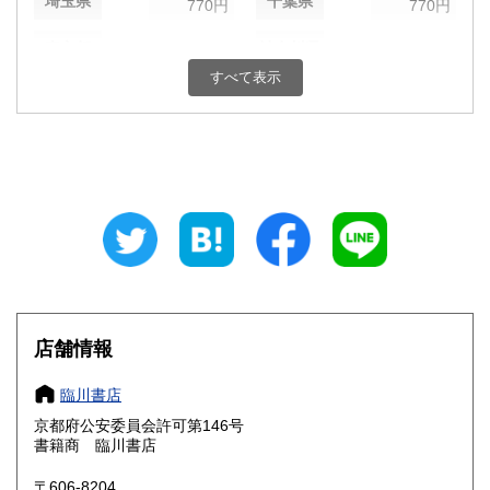
埼玉県
千葉県
770円
770円
東京都
神奈川県
770円
770円
すべて表示
新潟県
富山県
660円
660円
石川県
福井県
660円
660円
山梨県
長野県
770円
660円
岐阜県
静岡県
660円
660円
愛知県
三重県
660円
660円
滋賀県
京都府
660円
660円
店舗情報
大阪府
兵庫県
660円
660円
臨川書店
奈良県
和歌山県
京都府公安委員会許可第146号
660円
660円
書籍商 臨川書店
鳥取県
島根県
660円
660円
〒606-8204