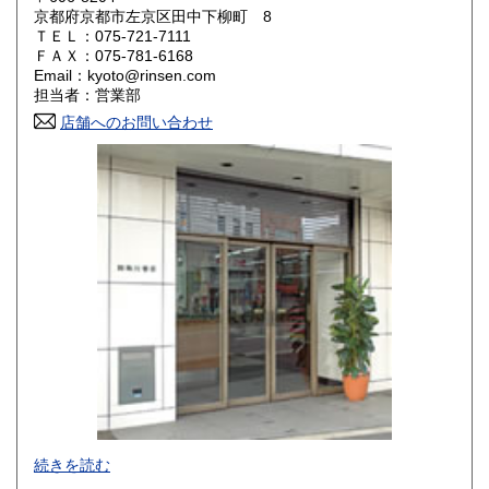
京都府京都市左京区田中下柳町 8
岡山県
広島県
660円
660円
ＴＥＬ：075-721-7111
ＦＡＸ：075-781-6168
Email：kyoto@rinsen.com
山口県
徳島県
660円
660円
担当者：営業部
香川県
店舗へのお問い合わせ
愛媛県
660円
660円
高知県
福岡県
660円
770円
佐賀県
長崎県
770円
770円
熊本県
大分県
770円
770円
宮崎県
鹿児島県
770円
770円
沖縄県
1,210円
創業1932年、京都で和洋古書の販売・学術出版を行っていま
続きを読む
す。江戸期以前の和本、古文書、古地図、古美術品から学術