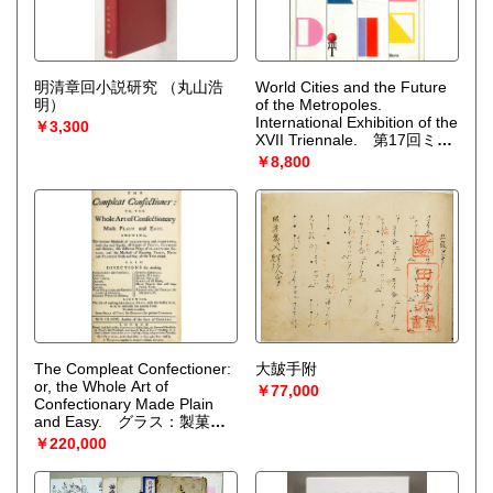
明清章回小説研究
（丸山浩
World Cities and the Future
明）
of the Metropoles.
International Exhibition of the
￥3,300
XVII Triennale. 第17回ミラ
ノ・トリエンナーレ『世界の
￥8,800
都市と首都の未来』図録
（全2冊）
The Compleat Confectioner:
大皷手附
or, the Whole Art of
￥77,000
Confectionary Made Plain
and Easy. グラス：製菓大
全（初版）
（Glasse, H.）
￥220,000