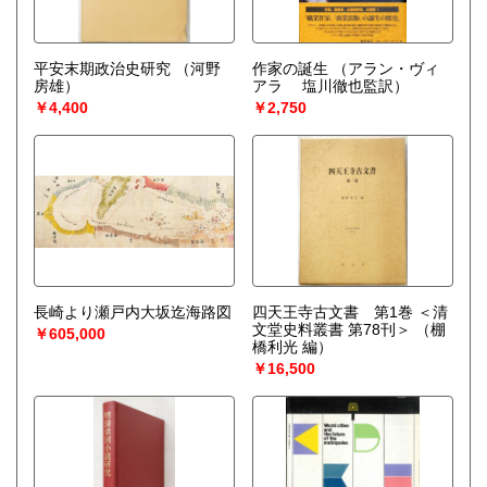
平安末期政治史研究
（河野
作家の誕生
（アラン・ヴィ
房雄）
アラ 塩川徹也監訳）
￥4,400
￥2,750
長崎より瀬戸内大坂迄海路図
四天王寺古文書 第1巻 ＜清
文堂史料叢書 第78刊＞
（棚
￥605,000
橋利光 編）
￥16,500