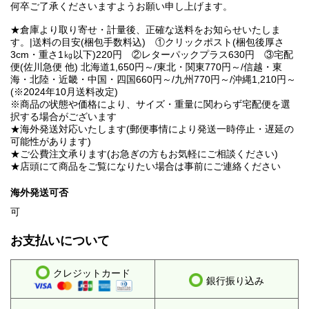
何卒ご了承くださいますようお願い申し上げます。
★倉庫より取り寄せ・計量後、正確な送料をお知らせいたしま
す。|送料の目安(梱包手数料込) ①クリックポスト(梱包後厚さ
3cm・重さ1㎏以下)220円 ②レターパックプラス630円 ③宅配
便(佐川急便 他) 北海道1,650円～/東北・関東770円～/信越・東
海・北陸・近畿・中国・四国660円～/九州770円～/沖縄1,210円～
(※2024年10月送料改定)
※商品の状態や価格により、サイズ・重量に関わらず宅配便を選
択する場合がございます
★海外発送対応いたします(郵便事情により発送一時停止・遅延の
可能性があります)
★ご公費注文承ります(お急ぎの方もお気軽にご相談ください)
★店頭にて商品をご覧になりたい場合は事前にご連絡ください
海外発送可否
可
お支払いについて
クレジットカード
銀行振り込み