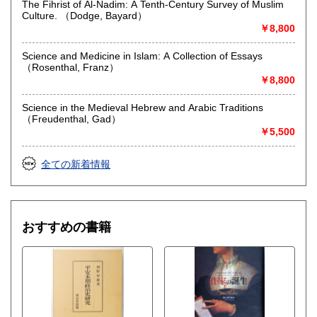
The Fihrist of Al-Nadim: A Tenth-Century Survey of Muslim
詳細はHPをご覧ください⇒http://www.rinsen.com/kaitori.htm
Culture. （Dodge, Bayard）
￥8,800
取り扱い品目
◆ 古典籍(古筆切、古写経、古写本、五山版、寺院版、古活
Science and Medicine in Islam: A Collection of Essays
字版、江戸期写本、版本、奈良絵本、絵巻、絵入本、古地
（Rosenthal, Franz）
図、刷り物、昔のかるた類など)
￥8,800
◆ 自筆草稿・書簡・肉筆もの
◆ 古書籍(人文科学系学術専門書、明治・大正・昭和初期に
Science in the Medieval Hebrew and Arabic Traditions
刊行された趣味・娯楽書)
（Freudenthal, Gad）
◆ 洋古書(20世紀前半以前に刊行された人文・芸術関係の稀
￥5,500
覯書、挿絵本、私家版、古版日本地図など)
全ての新着情報
取り扱い分野
総記、哲学宗教、歴史、美術工芸、国語国文、古典籍、近代
文献、外国書、古書一般（その他）
おすすめの書籍