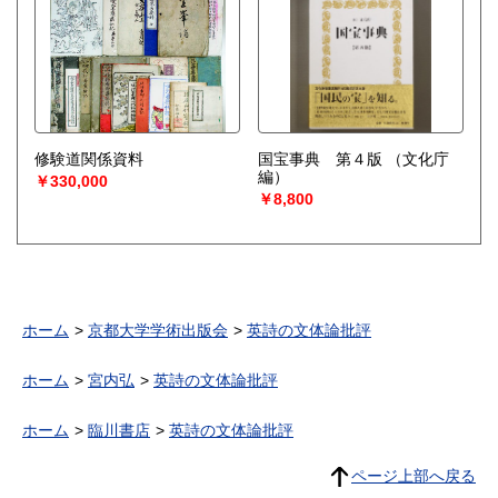
修験道関係資料
国宝事典 第４版
（文化庁
編）
￥330,000
￥8,800
ホーム
京都大学学術出版会
英詩の文体論批評
ホーム
宮内弘
英詩の文体論批評
ホーム
臨川書店
英詩の文体論批評
ページ上部へ戻る