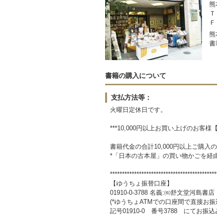
熊
Ｔ
Ｆ
熊
書
書籍の購入について
支払方法等：
火曜日定休日です。
***10,000円以上お買い上げのお客様
書籍代金の合計10,000円以上ご購
*「日本の古本屋」の買い物かごを経
********************************************
【ゆうちょ振替口座】
01910-0-3788 名義:㈲舒文堂河島書店
(*ゆうちょATMでの口座間で直接お
記号01910-0 番号3788 にてお振