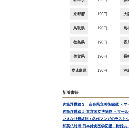
京都府
190円
大
鳥取県
190円
島
徳島県
190円
香
佐賀県
190円
長
鹿児島県
190円
沖
新着書籍
肉筆浮世絵３ 奈良県立美術館蔵 ＜マ
肉筆浮世絵１ 東京国立博物館 ＜マー
いきなり最終回 : 名作マンガのラスト
和英仏対照 日本針灸医学図譜 附録共