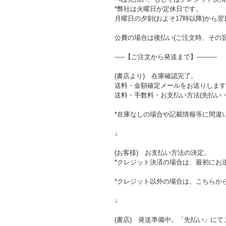
*弊社は火曜日が定休日です。
月曜日の夕刻(およそ17時以降)か
公費の場合は後払い(ご注文時、その
-----【ご注文から発送まで】----------
(書店より) 在庫確認完了。
送料・金額確定メールをお送りします
送料・手数料・お支払い方法(先払い
*在庫なしの場合や記載情報等に間違
↓
(お客様) お支払い方法の決定。
*クレジット決済の場合は、最初にお
*クレジット以外の場合は、こちらか
↓
(書店) 発送準備中。「先払い」に