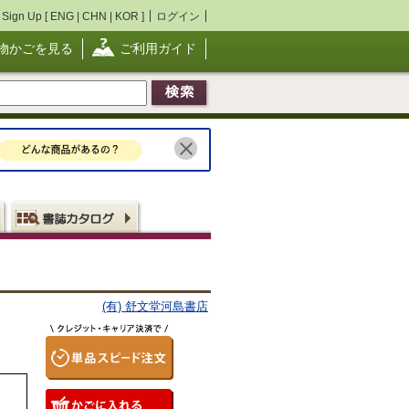
Sign Up [
ENG
|
CHN
|
KOR
]
ログイン
物かごを見る
ご利用ガイド
(有) 舒文堂河島書店