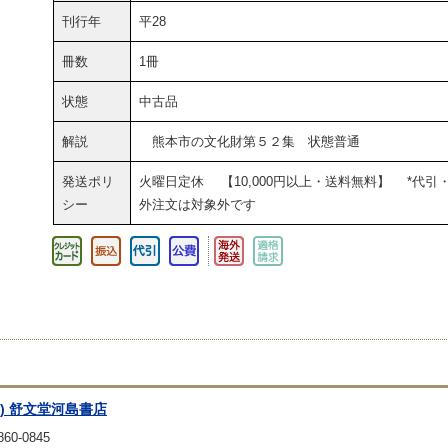
刊行年
平28
冊数
1冊
状態
中古品
解説
熊本市の文化財第５２集 状態普通
発送ポリ
火曜日定休 【10,000円以上・送料無料】 *代引
シー
外注文は対象外です
有) 舒文堂河島書店
60-0845