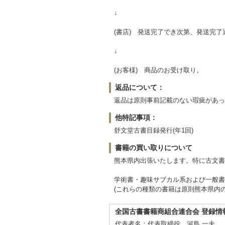
↓
(書店) 発送完了でき次第、発送完
↓
(お客様) 商品のお受け取り。
返品について：
返品は原則事前記載のない瑕疵があっ
他特記事項：
舒文堂古書目録発行(年1回)
書籍の買い取りについて
熊本県内出張いたします。特に古文書
学術書・趣味サブカル系および一般書
(これらの種類の書籍は原則熊本県内
全国古書書籍商組合連合会 登録情
代表者名：代表取締役 河島 一夫