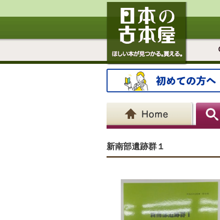
新南部遺跡群１