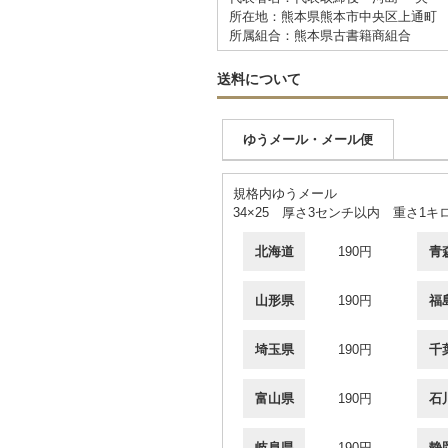
所在地：熊本県熊本市中央区上通町 
所属組合：熊本県古書籍商組合
送料について
ゆうメール・メール便
規格内ゆうメール
34×25 厚さ3センチ以内 重さ1キ
北海道
190円
青
山形県
190円
福
埼玉県
190円
千
富山県
190円
石
岐阜県
190円
静