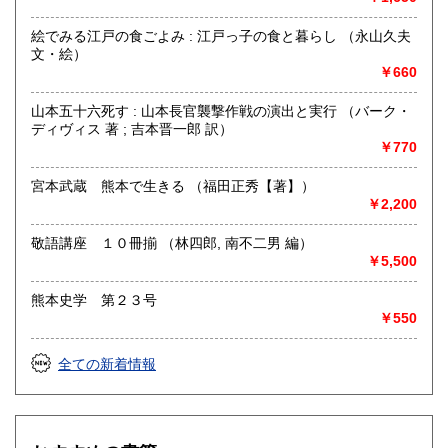
ます)
絵でみる江戸の食ごよみ : 江戸っ子の食と暮らし （永山久夫
取り扱い分野
文・絵）
￥660
哲学宗教、歴史、社会科学、自然科学、美術工芸、国語国
文、外国文学、古典籍、近代文献、趣味、古書一般（その
山本五十六死す : 山本長官襲撃作戦の演出と実行 （バーク・
他）
ディヴィス 著 ; 吉本晋一郎 訳）
￥770
宮本武蔵 熊本で生きる （福田正秀【著】）
￥2,200
敬語講座 １０冊揃 （林四郎, 南不二男 編）
￥5,500
熊本史学 第２３号
￥550
全ての新着情報