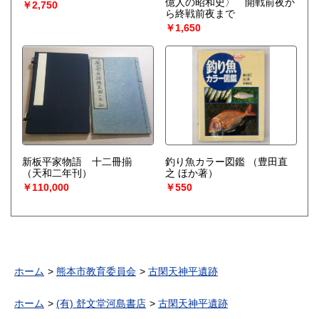
億人の昭和史〉 開戦前夜か
￥2,750
ら終戦前夜まで
￥1,650
新板平家物語 十二冊揃
釣り魚カラー図鑑
（豊田直
（天和二年刊）
之 ほか著）
￥110,000
￥550
ホーム
熊本市教育委員会
古閑天神平遺跡
ホーム
(有) 舒文堂河島書店
古閑天神平遺跡