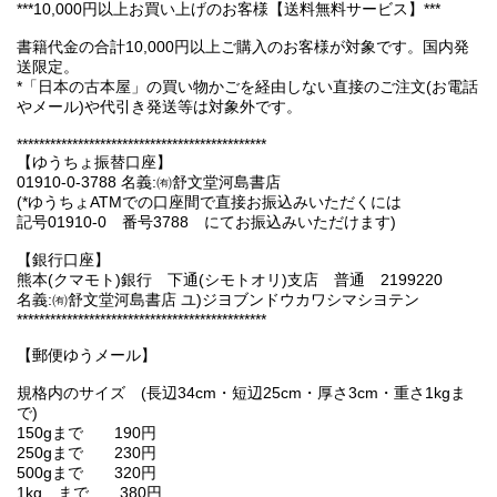
***10,000円以上お買い上げのお客様【送料無料サービス】***
書籍代金の合計10,000円以上ご購入のお客様が対象です。国内発
送限定。
*「日本の古本屋」の買い物かごを経由しない直接のご注文(お電話
やメール)や代引き発送等は対象外です。
*********************************************
【ゆうちょ振替口座】
01910-0-3788 名義:㈲舒文堂河島書店
(*ゆうちょATMでの口座間で直接お振込みいただくには
記号01910-0 番号3788 にてお振込みいただけます)
【銀行口座】
熊本(クマモト)銀行 下通(シモトオリ)支店 普通 2199220
名義:㈲舒文堂河島書店 ユ)ジヨブンドウカワシマシヨテン
*********************************************
【郵便ゆうメール】
規格内のサイズ (長辺34cm・短辺25cm・厚さ3cm・重さ1kgま
で)
150gまで 190円
250gまで 230円
500gまで 320円
1kg まで 380円