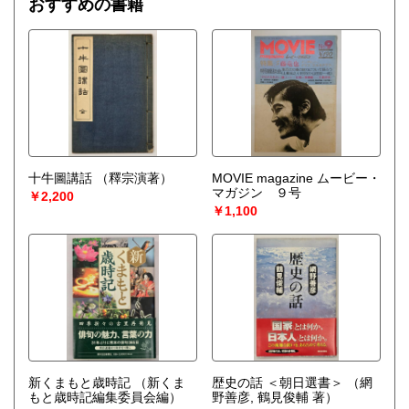
おすすめの書籍
十牛圖講話
（釋宗演著）
MOVIE magazine ムービー・
マガジン ９号
￥2,200
￥1,100
新くまもと歳時記
（新くま
歴史の話 ＜朝日選書＞
（網
もと歳時記編集委員会編）
野善彦, 鶴見俊輔 著）