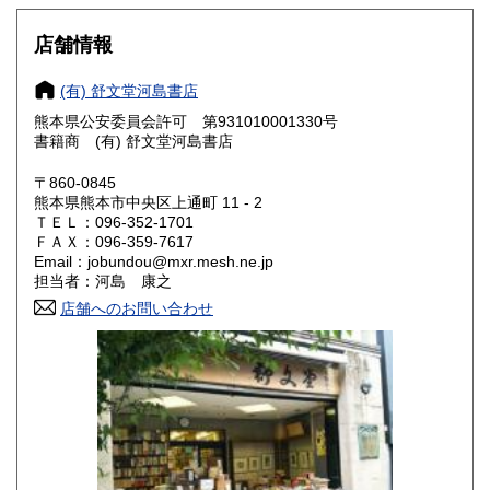
滋賀県
京都府
250円
250円
店舗情報
大阪府
兵庫県
250円
250円
(有) 舒文堂河島書店
奈良県
和歌山県
熊本県公安委員会許可 第931010001330号
250円
250円
書籍商 (有) 舒文堂河島書店
鳥取県
島根県
250円
250円
〒860-0845
熊本県熊本市中央区上通町 11 - 2
岡山県
広島県
250円
250円
ＴＥＬ：096-352-1701
ＦＡＸ：096-359-7617
Email：jobundou@mxr.mesh.ne.jp
山口県
徳島県
250円
250円
担当者：河島 康之
香川県
店舗へのお問い合わせ
愛媛県
250円
250円
高知県
福岡県
250円
250円
佐賀県
長崎県
250円
250円
熊本県
大分県
250円
250円