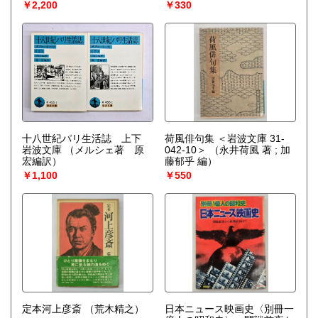
￥2,200
￥330
十八世紀パリ生活誌 上下
荷風俳句集 ＜岩波文庫 31-
岩波文庫
（メルシェ著 原
042-10＞
（永井荷風 著 ; 加
宏編訳）
藤郁乎 編）
￥1,100
￥550
定本河上彦斎
（荒木精之）
日本ニュース映画史〈別冊一