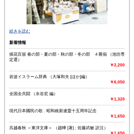
宮崎県
鹿児島県
250円
250円
沖縄県
250円
明治10年創業。九州の郷土誌、特に熊本の郷土誌を中心に揃
続きを読む
えております。その他古典籍、和本、古文書、自筆物から歴
史、文学、美術、趣味、一般書籍まで取り扱っています。
新着情報
沿線名：JR および 熊本市電
插花百規 春の部・夏の部・秋の部・冬の部 ４冊揃 （池坊専
最寄駅：熊本駅より熊本市電に乗り換えて「通町筋」電停下
定選）
車徒歩5分
￥2,200
営業時間：10:00〜19:00
定休日：毎週火曜日
岩波イスラーム辞典 （大塚和夫 [ほか]編）
￥6,050
書籍の買取について
熊本県内出張いたします。特に古文書・貴重書・古典籍・和
全国全共闘 （水谷宏 編）
本のご売却をご検討の方は所在地に関係なく是非ともお問い
￥1,320
合わせください。
現代日本國民の歌 : 昭和維新連盟十五周年記念
学術書・趣味サブカル系および一般書籍につきましても買取
￥1,650
しております。出張または持ち込みのご相談はお電話やFAX
メールにておうけいたします。
呉越春秋 ＜東洋文庫＞ （趙曄 [著] ; 佐藤武敏 訳注）
(これらの種類の書籍は原則熊本県内の方に限らせていただき
￥1,650