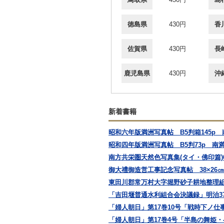
徳島県
430円
香
佐賀県
430円
長
鹿児島県
430円
沖
新着書籍
昭和六年版満洲写真帖 B5判箱145p
昭和四年版満洲写真帖 B5判73p 南
南方共栄圏天然色写真集(タイ・佛印篇)
御大禮御造営工事記念写真帖 38×26
東田川郡常万村大字堀野砂子耕地整理組
「吉田堰普通水利組合会決議録」明治37,38
「婦人朝日」第17巻10号「戦時下ノ仕
「婦人朝日」第17巻4号「半島の舞姫・