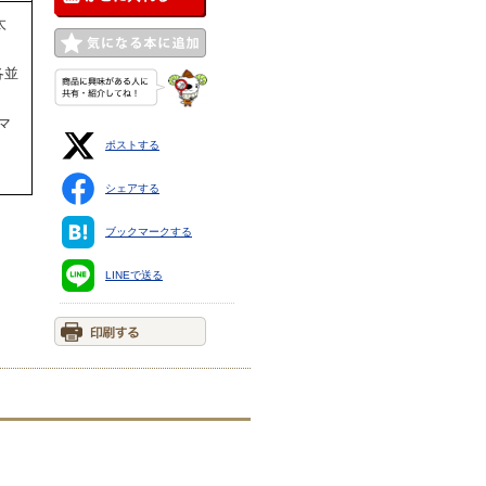
太
各並
マ
ポストする
ま
シェアする
ブックマークする
LINEで送る