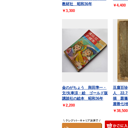
教材社 昭和36年
￥4,400
￥3,300
金のがちょう 與田準一・
豆腐百珍
文/矢車涼・絵 ゴールド版
人 22.
講談社の絵本 昭和36年
損 題箋
屋善七/
￥2,200
￥38,500