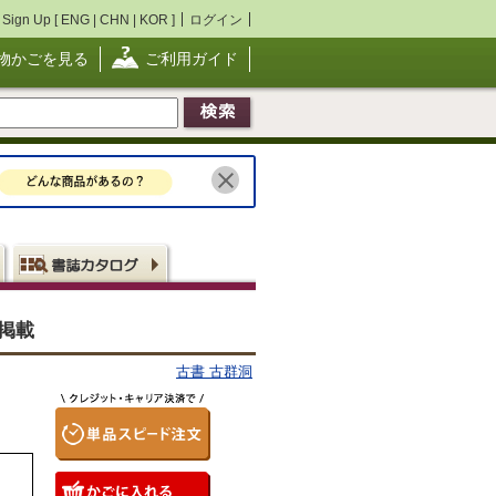
Sign Up [
ENG
|
CHN
|
KOR
]
ログイン
物かごを見る
ご利用ガイド
号掲載
古書 古群洞