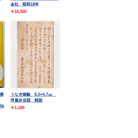
会社 昭和18年
￥16,500
勇
うなぎ御飯 8.5×4.7㎝
坪屋弁当部 戦前
56
￥1,100