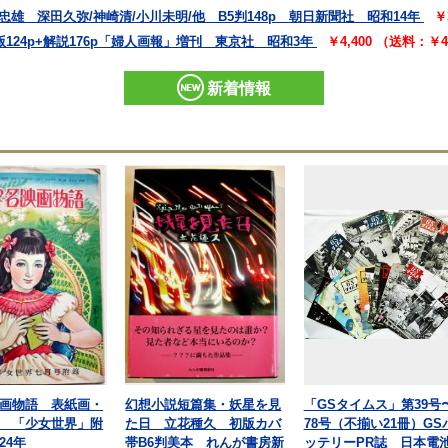
雄 深田久弥/神崎清/小川未明/他 B5判148p 朝日新聞社 昭和14年
￥
124p+解説176p「婦人画報」増刊 東京社 昭和3年
￥4,400 （送料：￥
新着情報
画物語 表紙画・
幻想小説短篇集・妖星を見
「GSタイムス」第39号
 「少女世界」附
た日 立花種久 初版カバ
78号（不揃い21冊）GS
24年
帯B6判美本 れんが書房新
ッテリーPR誌 日本電