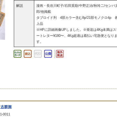
解説
漫画・長谷川町子/石田英助/中野正治/秋玲二/センバ
郎/他掲載
タブロイド判 4部カラー含む8p/21部モノクロ4p 
上品
※HPに詳細画像UPしました。※発送は4Kg未満はス
ートレター¥180〜、4Kg超過は着払い宅急便となり
す。
 古群洞
1-0011