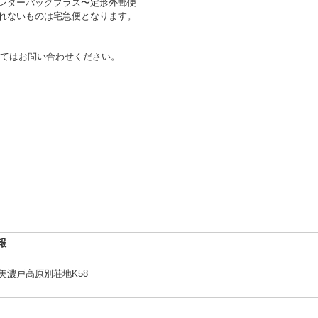
〜レターパックプラス〜定形外郵便
送れないものは宅急便となります。
てはお問い合わせください。
報
2美濃戸高原別荘地K58