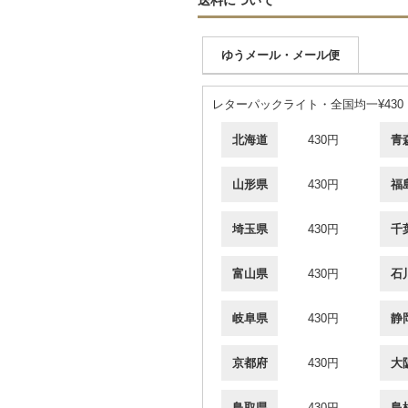
ゆうメール・メール便
レターパックライト・全国均一¥430
北海道
430円
青
山形県
430円
福
埼玉県
430円
千
富山県
430円
石
岐阜県
430円
静
京都府
430円
大
鳥取県
430円
島