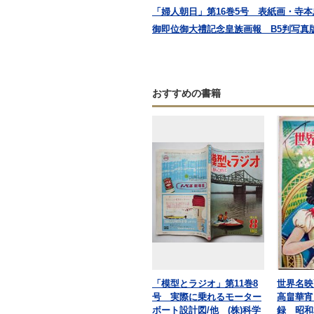
「婦人朝日」第16巻5号 表紙画・寺本忠
御即位御大禮記念皇族画報 B5判写真版
おすすめの書籍
「模型とラジオ」第11巻8
世界名映
号 実際に乗れるモーター
高畠華宵
ボート設計図/他 (株)科学
録 昭和