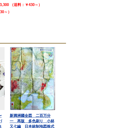
3,300 （送料：￥430～）
430～）
〜
新満洲國全図 二百万分
バ
一 再版 多色刷り 小林
池
又七編 日本統制地図株式