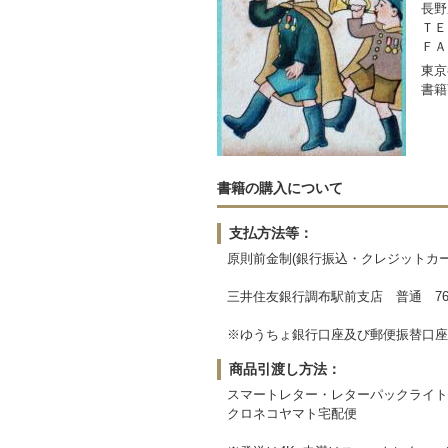
長野
ＴＥＬ
ＦＡＸ
東京
書籍
書籍の購入について
支払方法等：
原則前金制(銀行振込・クレジットカー
三井住友銀行調布駅前支店 普通 764
※ゆうちょ銀行口座及び郵便振替口座
商品引渡し方法：
スマートレター・レターパックライト
クロネコヤマト宅配便