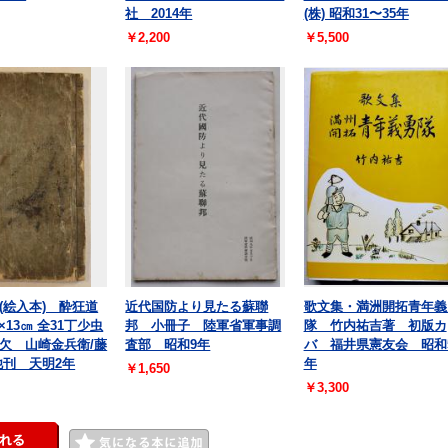
社 2014年
(株) 昭和31〜35年
￥2,200
￥5,500
(絵入本) 酔狂道
近代国防より見たる蘇聯
歌文集・満洲開拓青年義
7×13㎝ 全31丁少虫
邦 小冊子 陸軍省軍事調
隊 竹内祐吉著 初版カ
欠 山崎金兵衛/藤
査部 昭和9年
バ 福井県憲友会 昭和
他刊 天明2年
年
￥1,650
￥3,300