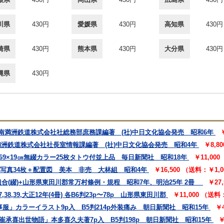
川県
430円
愛媛県
430円
高知県
430円
崎県
430円
熊本県
430円
大分県
430円
縄県
430円
 南満洲鉄道株式会社社総務部庶務課編著 (社)中日文化協会発売 昭和6年
満洲鉄道株式会社社長室情報課編著 (社)中日文化協会発売 昭和4年
￥8,8
69×19㎝無綴カラー25枚タトウ付並上品 毎日新聞社 昭和18年
￥11,00
㎝写真34枚＋配置図 美本 非売 大林組 昭和4年
￥16,500 （送料：￥1,
合(綴)+山形県東田川郡常万村條例・規程 昭和7年、明治25年 2冊
￥27
,39,大正12年(4冊) 各B6判23p〜78p 山形県東田川郡
￥11,000 （送
事服」カラーイラスト9p入 B5判214p外装痛み 朝日新聞社 昭和15年
￥
崔承喜出世物語」本多喜久夫著7p入 B5判198p 朝日新聞社 昭和15年
￥