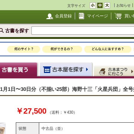
お知らせ
文字サイズ
会員登録
マイページ
買い
古書を探す
11月1日〜30日分（不揃い25部）海野十三「火星兵団」全
￥27,500
（送料：￥430）
状態
中古品（並）