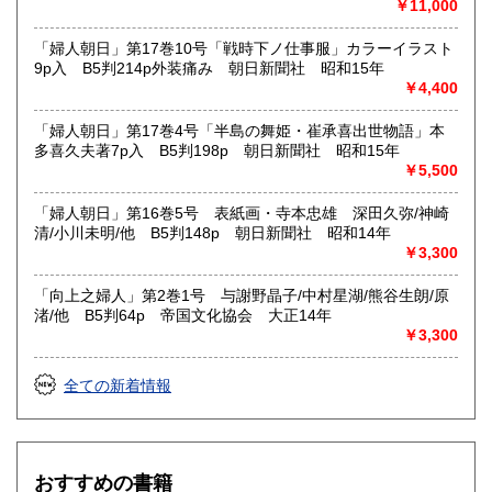
￥11,000
「婦人朝日」第17巻10号「戦時下ノ仕事服」カラーイラスト
9p入 B5判214p外装痛み 朝日新聞社 昭和15年
￥4,400
「婦人朝日」第17巻4号「半島の舞姫・崔承喜出世物語」本
多喜久夫著7p入 B5判198p 朝日新聞社 昭和15年
￥5,500
「婦人朝日」第16巻5号 表紙画・寺本忠雄 深田久弥/神崎
清/小川未明/他 B5判148p 朝日新聞社 昭和14年
￥3,300
「向上之婦人」第2巻1号 与謝野晶子/中村星湖/熊谷生朗/原
渚/他 B5判64p 帝国文化協会 大正14年
￥3,300
全ての新着情報
おすすめの書籍