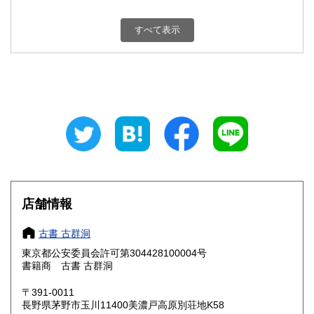
新潟県
富山県
180円
180円
すべて表示
石川県
福井県
180円
180円
山梨県
長野県
180円
180円
岐阜県
静岡県
180円
180円
愛知県
三重県
180円
180円
滋賀県
京都府
180円
180円
大阪府
兵庫県
180円
180円
店舗情報
奈良県
和歌山県
180円
180円
古書 古群洞
東京都公安委員会許可第304428100004号
鳥取県
島根県
180円
180円
書籍商 古書 古群洞
岡山県
広島県
180円
180円
〒391-0011
長野県茅野市玉川11400美濃戸高原別荘地K58