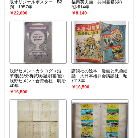
版オリジナルポスター B2
福輿英夫画 共同書籍(株)
判 1957年
昭和14年
￥22,000
￥8,140
浅野セメントカタログ（沿
講談社の絵本 漫画と忠勇絵
革/製品/分析試験/証明書/他）
話 大日本雄弁会講談社 昭
浅野セメント合資会社 明治
和13年
40年
￥16,500
￥16,500