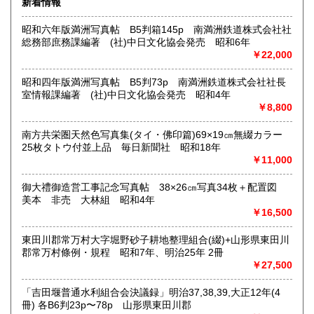
新着情報
沿線名：(無店舗)
昭和六年版満洲写真帖 B5判箱145p 南満洲鉄道株式会社社
最寄駅：(無店舗)
総務部庶務課編著 (社)中日文化協会発売 昭和6年
営業時間：10:00〜18:00
￥22,000
定休日：(無店舗)
書籍の買取について
昭和四年版満洲写真帖 B5判73p 南満洲鉄道株式会社社長
室情報課編著 (社)中日文化協会発売 昭和4年
内容によります。
￥8,800
南方共栄圏天然色写真集(タイ・佛印篇)69×19㎝無綴カラー
取り扱い分野
25枚タトウ付並上品 毎日新聞社 昭和18年
古典籍、近代文献、趣味、サブカルチャー、古書一般（その
￥11,000
他）
和本・開拓/植民資料・戦時資料・文学一般・詩歌句集・児童
御大禮御造営工事記念写真帖 38×26㎝写真34枚＋配置図
書 ・児童資料・芸能/サブカル・広告資料・ポスター・版画/
美本 非売 大林組 昭和4年
刷り物 ・絵葉書・双六・地図/鳥瞰図
￥16,500
東田川郡常万村大字堀野砂子耕地整理組合(綴)+山形県東田川
郡常万村條例・規程 昭和7年、明治25年 2冊
￥27,500
「吉田堰普通水利組合会決議録」明治37,38,39,大正12年(4
冊) 各B6判23p〜78p 山形県東田川郡