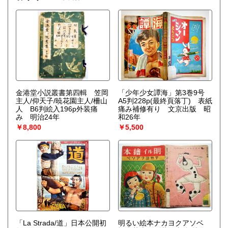
金港堂小説叢書第四輯 笠岡
「少年少女譚海」第3巻9号
主人/仰天子/暁花園主人/柵山
A5判228p(最終頁落丁) 表紙
人 B6判絵入196p外装痛
痛み補修有り 文京出版 昭
み 明治24年
和26年
￥8,800
￥5,500
「La Strada/道」日本公開初
明るい絵本ナカヨクアソベ