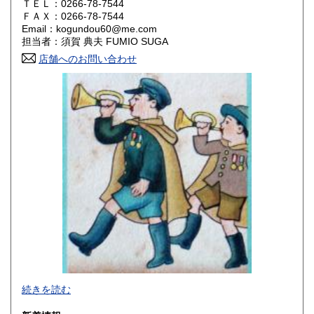
ＴＥＬ：0266-78-7544
山口県
徳島県
180円
180円
ＦＡＸ：0266-78-7544
Email：kogundou60@me.com
香川県
愛媛県
180円
180円
担当者：須賀 典夫 FUMIO SUGA
店舗へのお問い合わせ
高知県
福岡県
180円
180円
佐賀県
長崎県
180円
180円
熊本県
大分県
180円
180円
宮崎県
鹿児島県
180円
180円
沖縄県
180円
2026年で創業45年目になります。
続きを読む
In 2026, we will have been in business for 45 years.