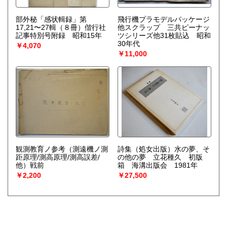
部外秘「感状輯録」第
飛行機プラモデルパッケージ
17,21〜27輯（８冊）偕行社
他スクラップ 三共ピーナッ
記事特別号附録 昭和15年
ツシリーズ他31枚貼込 昭和
30年代
￥4,070
￥11,000
観測教育ノ参考（測遠機ノ測
詩集（処女出版）水の夢、そ
距原理/測高原理/測高誤差/
の他の夢 立花種久 初版
他）戦前
箱 海溝出版会 1981年
￥2,200
￥27,500