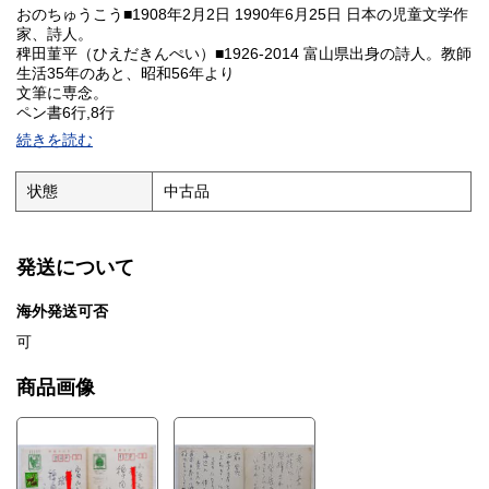
おのちゅうこう■1908年2月2日 1990年6月25日 日本の児童文学作
家、詩人。
稗田菫平（ひえだきんぺい）■1926-2014 富山県出身の詩人。教師
生活35年のあと、昭和56年より
文筆に専念。
ペン書6行,8行
※HPに詳細画像UPしました。※発送は4Kg未満はスマートレター
続きを読む
¥180〜、4Kg超過は着払い宅急便となります。
状態
中古品
発送について
海外発送可否
可
商品画像