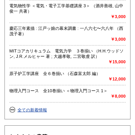
神奈川県内、他県どこでも迅速に伺います。
電気物性学 ＜電気・電子工学基礎講座 3＞ （酒井善雄, 山中
俊一 共著）
取り扱い分野
￥3,000
歴史、自然科学、美術工芸、近代文献、趣味、サブカルチャ
慶応三年素描 : 江戸ッ娘の幕末調書 : 一八六七〜六八年 （西
ー、古書一般（その他）
茂子著）
版画関連など
￥3,000
MITコアカリキュラム 電気力学 ３巻揃い （H.H.ウッドソ
ン, J.R.メルヒャー 著 ; 大越孝敬, 二宮敬虔 訳）
￥15,000
原子炉工学講座 全６巻揃い （石森富太郎 編）
￥12,000
物理入門コース 全10巻揃い ＜物理入門コース 1＞
￥8,000
全ての新着情報