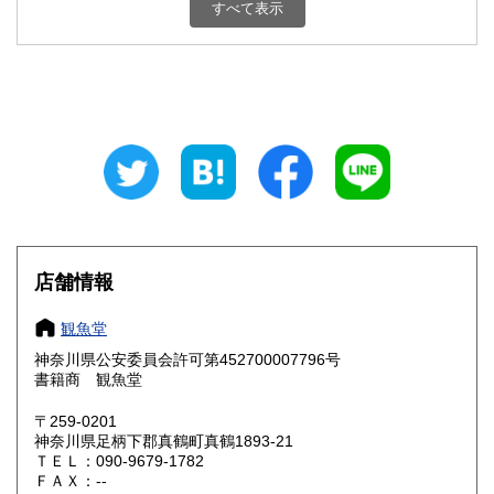
すべて表示
石川県
福井県
1,320円
1,320円
山梨県
長野県
1,320円
1,320円
岐阜県
静岡県
1,320円
1,320円
愛知県
三重県
1,320円
1,320円
滋賀県
京都府
1,440円
1,440円
大阪府
兵庫県
1,440円
1,440円
店舗情報
奈良県
和歌山県
1,440円
1,440円
観魚堂
神奈川県公安委員会許可第452700007796号
鳥取県
島根県
1,600円
1,600円
書籍商 観魚堂
岡山県
広島県
1,600円
1,600円
〒259-0201
神奈川県足柄下郡真鶴町真鶴1893-21
ＴＥＬ：090-9679-1782
山口県
徳島県
1,600円
1,600円
ＦＡＸ：--