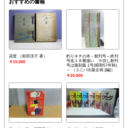
おすすめの書籍
花筐
（前田渼子 著）
釣りキチの本－創刊号～終刊
号迄１８冊揃い ※但し創刊
￥15,000
号は復刻版 1号(昭和57年秋)
～
（ユニバ出版企画 [編]）
￥20,000