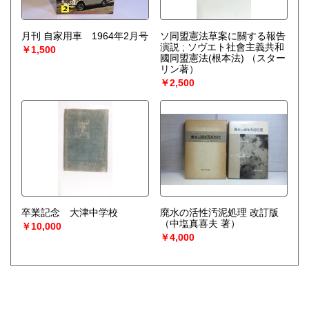
月刊 自家用車 1964年2月号
ソ同盟憲法草案に關する報告
演説 ; ソヴエト社會主義共和
￥1,500
國同盟憲法(根本法)
（スター
リン著）
￥2,500
卒業記念 大津中学校
廃水の活性汚泥処理 改訂版
（中塩真喜夫 著）
￥10,000
￥4,000