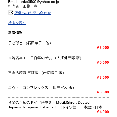
Email：take3500@yahoo.co.jp
香川県
愛媛県
1,600円
1,600円
担当者：加藤 孝
店舗へのお問い合わせ
高知県
福岡県
1,600円
1,840円
釣り、鉄道関連本（単行本、雑誌、ムックなど）近代文学、
続きを読む
郷土史、旅館や観光地のパンフレット/絵はがき（明治、大
佐賀県
長崎県
1,840円
1,840円
正、昭和など）ほか、一般古書全般を取り扱っていますので
新着情報
よろしくお願いします。
熊本県
大分県
1,840円
1,840円
絵はがき、観光パンフレットなど紙物は催事出品が中心とな
子と孫と （石田恭子 他）
ります。
￥6,000
お時間ありましたらお出かけ下さい。
宮崎県
鹿児島県
1,840円
1,840円
尚、出品している商品の一部は、催事などに出品しているも
のもありますので、購入時に売り切れの場合があります事を
＜署名本＞ 二百年の子供 （大江健三郎 著）
沖縄県
1,980円
ご承知下さい。
￥5,000
沿線名：東海道線
三角法精義 三訂版 （岩切晴二 著）
最寄駅：真鶴駅
￥3,000
営業時間：店舗はありません。
定休日：基本は土曜日、日曜日、祝日
エヴァ・コンプレックス （田中宏和 著）
￥3,000
書籍の買取について
音楽のためのドイツ語事典 = Musikführer: Deutsch-
書籍、雑誌/パンフレット/絵はがき、(紙物全般)、古写真、レ
Japanisch Japanisch-Deutsch : (ドイツ語→日本語) (日本語
コード、CD、DVD等処分される前に多少にかかわらず御相談
→ドイツ語) （市川克明 著）
￥4,000
下さい。