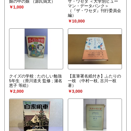
娘の中の娘
（源氏鶏太）
ザ・ワセダ ＜大学別ヒュー
マン・データバンク＞
￥1,000
（『ザ・ワセダ』刊行委員会
編）
￥10,000
クイズの学校 : たのしい勉強
【直筆署名紙付き】ふたりの
5年生
（滑川道夫 監修 ; 瀬名
一枝
（中村一枝, 古川一枝
恵子 等絵）
著）
￥2,000
￥3,000