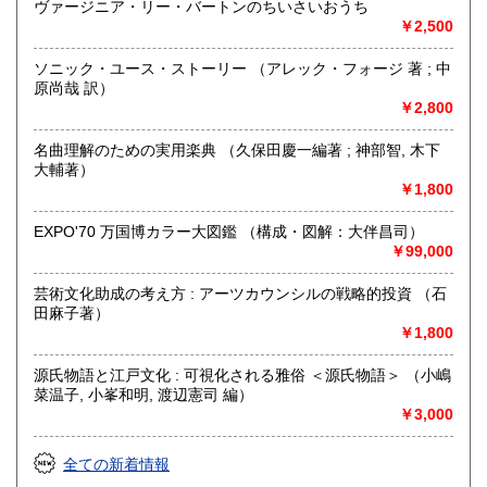
取り扱い分野
ヴァージニア・リー・バートンのちいさいおうち
￥2,500
-
文学・音楽・映画・美術・建築・グラフィックデザイン・プ
ソニック・ユース・ストーリー （アレック・フォージ 著 ; 中
ロダクトデザイン・手工芸・旅・酒食・鉄道・野球・競馬・
原尚哉 訳）
将棋・東京など
￥2,800
名曲理解のための実用楽典 （久保田慶一編著 ; 神部智, 木下
大輔著）
￥1,800
EXPO'70 万国博カラー大図鑑 （構成・図解：大伴昌司）
￥99,000
芸術文化助成の考え方 : アーツカウンシルの戦略的投資 （石
田麻子著）
￥1,800
源氏物語と江戸文化 : 可視化される雅俗 ＜源氏物語＞ （小嶋
菜温子, 小峯和明, 渡辺憲司 編）
￥3,000
全ての新着情報