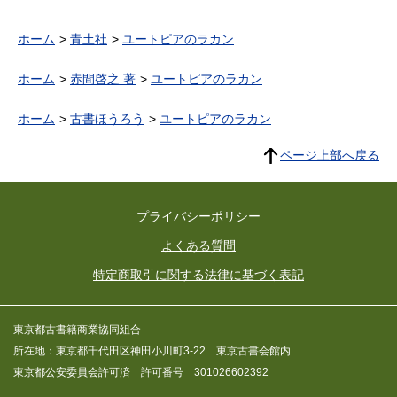
ホーム
青土社
ユートピアのラカン
ホーム
赤間啓之 著
ユートピアのラカン
ホーム
古書ほうろう
ユートピアのラカン
ページ上部へ戻る
プライバシーポリシー
よくある質問
特定商取引に関する法律に基づく表記
東京都古書籍商業協同組合
所在地：東京都千代田区神田小川町3-22 東京古書会館内
東京都公安委員会許可済 許可番号 301026602392