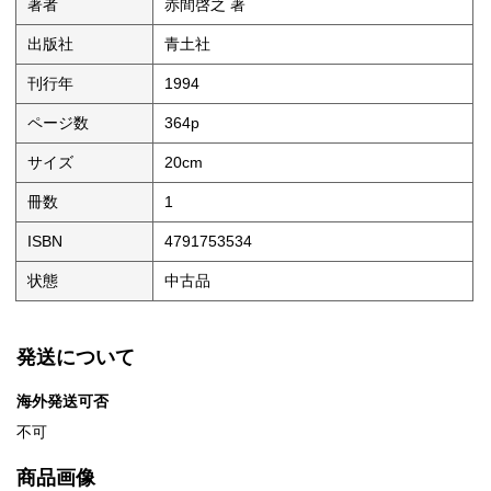
著者
赤間啓之 著
出版社
青土社
刊行年
1994
ページ数
364p
サイズ
20cm
冊数
1
ISBN
4791753534
状態
中古品
発送について
海外発送可否
不可
商品画像