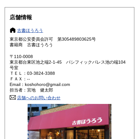
滋賀県
京都府
200円
200円
大阪府
兵庫県
200円
200円
店舗情報
奈良県
和歌山県
200円
200円
古書ほうろう
東京都公安委員会許可 第305489803625号
鳥取県
島根県
200円
200円
書籍商 古書ほうろう
岡山県
広島県
200円
200円
〒110-0008
東京都台東区池之端2-1-45 パシフィックパレス池の端104
号室
山口県
徳島県
200円
200円
ＴＥＬ：03-3824-3388
ＦＡＸ：--
香川県
愛媛県
200円
200円
Email：koshohoro@gmail.com
担当者：宮地 健太郎
高知県
福岡県
200円
200円
店舗へのお問い合わせ
佐賀県
長崎県
200円
200円
熊本県
大分県
200円
200円
宮崎県
鹿児島県
200円
200円