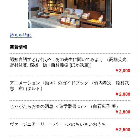
沖縄県
200円
店舗は東京大学池之端門の真向かいにございます。
続きを読む
上野駅からも徒歩圏内で、不忍池のほとりをゆっくり歩いて
15分ほどの距離です。お近くにお越しの際はぜひお立ち寄り
新着情報
ください。
認知言語学とは何か? : あの先生に聞いてみよう （高橋英光,
「日本の古本屋」に掲載している本は、店頭と併売しており
野村益寛, 森雄一編 ; 西村義樹 [ほか執筆]）
ますので売り切れの際はご容赦ください。
￥2,000
沿線名：東京メトロ千代田線
最寄駅：根津駅/湯島駅
アニメーション〈動き〉のガイドブック （竹内孝次 稲村武
営業時間：12:00〜20:00
志 布山タルト）
定休日：月・火
￥2,000
書籍の買取について
じゃがたらお春の消息 ＜遊学叢書 17＞ （白石広子 著）
￥2,800
店頭にて随時買取しております。
ご自宅にお伺いしての買取、宅配便での買取も承ります。店
ヴァージニア・リー・バートンのちいさいおうち
頭、お電話、メールにてご相談ください。
￥2,500