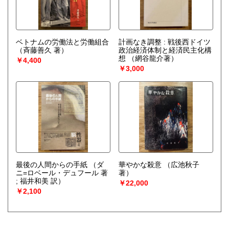
ベトナムの労働法と労働組合
計画なき調整 : 戦後西ドイツ
（斉藤善久 著）
政治経済体制と経済民主化構
想
（網谷龍介著）
￥4,400
￥3,000
最後の人間からの手紙
（ダ
華やかな殺意
（広池秋子
ニ=ロベール・デュフール 著
著）
; 福井和美 訳）
￥22,000
￥2,100