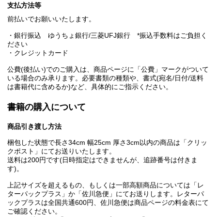
支払方法等
前払いでお願いいたします。
・銀行振込 ゆうちょ銀行/三菱UFJ銀行 *振込手数料はご負担く
ださい
・クレジットカード
公費(後払い)でのご購入は、商品ページに「公費」マークがついて
いる場合のみ承ります。必要書類の種類や、書式(宛名/日付/送料
は書籍代に含めるか)など、具体的にご指示ください。
書籍の購入について
商品引き渡し方法
梱包した状態で長さ34cm 幅25cm 厚さ3cm以内の商品は「クリッ
クポスト」にてお送りいたします。
送料は200円です(日時指定はできませんが、追跡番号は付きま
す)。
上記サイズを超えるもの、もしくは一部高額商品については「レ
ターパックプラス」か「佐川急便」にてお送りします。レターパ
ックプラスは全国共通600円、佐川急便は商品ページの料金表にて
ご確認ください。