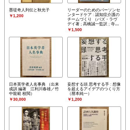
墨堤奇人列伝と秋光子
リーダーのためのパーソンセ
ンタードケア : 認知症介護の
￥1,200
チームづくり
（バズ・ラヴ
デイ著 ; 高橋誠一監訳 ; 寺田
真理子訳）
￥1,500
日本英学者人名事典
（出来
妄想する頭 思考する手 : 想像
成訓 編著 江利川春雄／竹
を超えるアイデアのつくり方
中龍範 校閲）
（暦本純一）
￥30,000
￥1,200