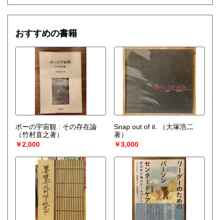
おすすめの書籍
ポーの宇宙観 : その存在論
Snap out of it.
（大塚浩二
（竹村直之著）
著）
￥2,000
￥3,000