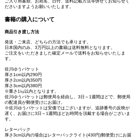
ご入り用書類、お宛名、日付、送料記載方法等併せてお知らせく
ださいますようお願いいたします。
書籍の購入について
商品引き渡し方法
発送・ご来店、どちらの方法でも承ります。
日本国内のみ、3万円以上の書籍は送料無料となります。
ご注文をいただきました確定メールで送料をお知らせいたしま
す。
佐川ゆうパケット
厚さ1cm以内290円
厚さ2cm以内350円
厚さ3cm以内380円
※重さ1㎏以内となります。
佐川ゆうパケットは郵便局を経由し、3日～1週間ほどで、郵便局
の配達員が郵便受けにお届け。
※佐川ゆうパケットは安価ではございますが、追跡番号の反映が
遅く、お届けに3日～1週間ほどお時間を頂戴する場合がございま
す。
レターパック
厚さ3cm以内の場合はレターパックライト(430円)郵便受けにお届