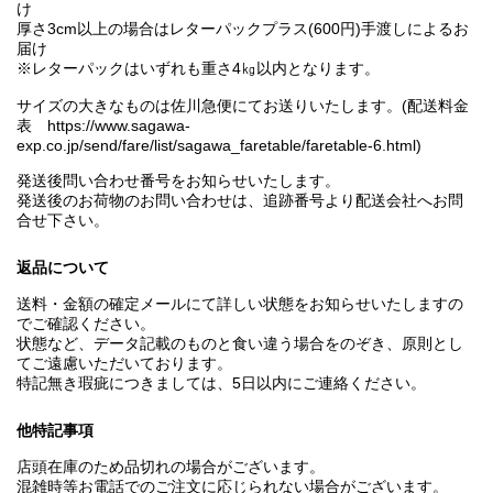
け
厚さ3cm以上の場合はレターパックプラス(600円)手渡しによるお
届け
※レターパックはいずれも重さ4㎏以内となります。
サイズの大きなものは佐川急便にてお送りいたします。(配送料金
表 https://www.sagawa-
exp.co.jp/send/fare/list/sagawa_faretable/faretable-6.html)
発送後問い合わせ番号をお知らせいたします。
発送後のお荷物のお問い合わせは、追跡番号より配送会社へお問
合せ下さい。
返品について
送料・金額の確定メールにて詳しい状態をお知らせいたしますの
でご確認ください。
状態など、データ記載のものと食い違う場合をのぞき、原則とし
てご遠慮いただいております。
特記無き瑕疵につきましては、5日以内にご連絡ください。
他特記事項
店頭在庫のため品切れの場合がございます。
混雑時等お電話でのご注文に応じられない場合がございます。