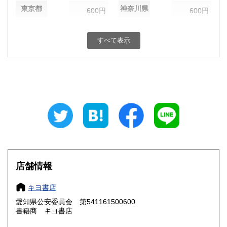
東京都
神奈川県
600円
600円
新潟県
富山県
600円
600円
すべて表示
石川県
福井県
600円
600円
山梨県
長野県
600円
600円
岐阜県
静岡県
600円
600円
愛知県
三重県
600円
600円
滋賀県
京都府
600円
600円
大阪府
兵庫県
600円
600円
店舗情報
奈良県
和歌山県
600円
600円
キヨ書店
愛知県公安委員会 第541161500600
鳥取県
島根県
600円
600円
書籍商 キヨ書店
岡山県
広島県