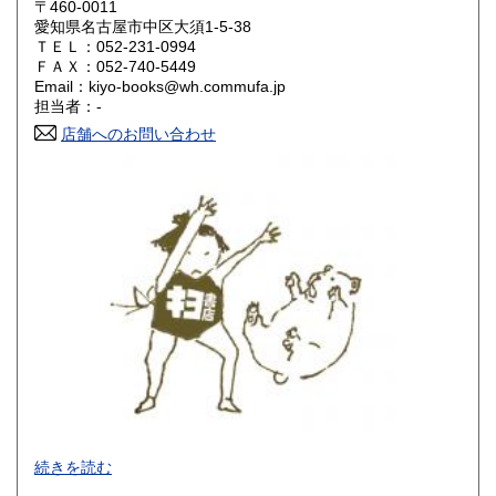
600円
600円
〒460-0011
愛知県名古屋市中区大須1-5-38
ＴＥＬ：052-231-0994
山口県
徳島県
600円
600円
ＦＡＸ：052-740-5449
Email：kiyo-books@wh.commufa.jp
香川県
愛媛県
600円
600円
担当者：-
店舗へのお問い合わせ
高知県
福岡県
600円
600円
佐賀県
長崎県
600円
600円
熊本県
大分県
600円
600円
宮崎県
鹿児島県
600円
600円
沖縄県
600円
-
続きを読む