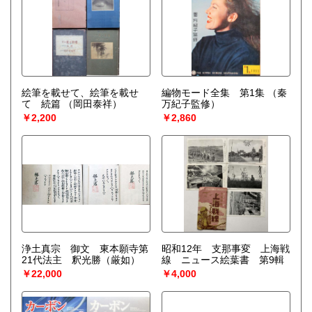
絵筆を載せて、絵筆を載せ
編物モード全集 第1集
（秦
て 続篇
（岡田泰祥）
万紀子監修）
￥2,200
￥2,860
浄土真宗 御文 東本願寺第
昭和12年 支那事変 上海戦
21代法主 釈光勝（厳如）
線 ニュース絵葉書 第9輯
￥22,000
￥4,000