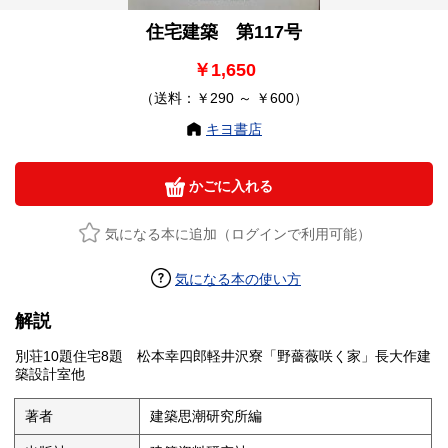
住宅建築 第117号
￥1,650
（送料：￥290 ～ ￥600）
キヨ書店
かごに入れる
気になる本に追加（ログインで利用可能）
気になる本の使い方
解説
別荘10題住宅8題 松本幸四郎軽井沢寮「野薔薇咲く家」長大作建
築設計室他
著者
建築思潮研究所編