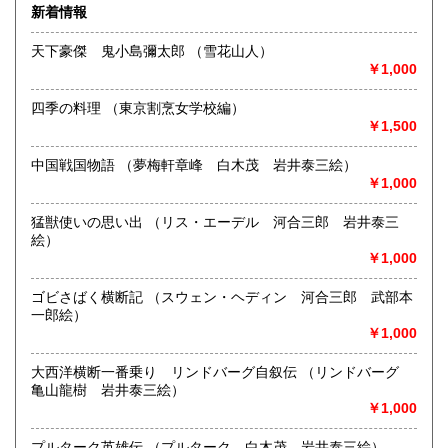
沿線名：大須観音駅4番出口 徒歩5分
新着情報
最寄駅：名古屋市営地下鉄鶴舞線
営業時間：12:00～18:00
天下豪傑 鬼小島彌太郎 （雪花山人）
定休日：火曜日定休(仕入れのため不定休となる場合がござい
￥1,000
ます)
四季の料理 （東京割烹女学校編）
書籍の買取について
￥1,500
美術関係、建築関係資料等扱っております。
また、江戸期からの古地図、刷り物など、視覚的に当時の様
中国戦国物語 （夢梅軒章峰 白木茂 岩井泰三絵）
子がわかる資料に力を入れております。
￥1,000
一般書や、専門書の扱いもございます。
店頭へのお持ち込み、宅配便でのご送付のいずれも承りま
猛獣使いの思い出 （リス・エーデル 河合三郎 岩井泰三
す。
絵）
どうぞお気軽にご相談ください。
￥1,000
取り扱い分野
ゴビさばく横断記 （スウェン・ヘディン 河合三郎 武部本
一郎絵）
歴史、社会科学、自然科学、美術工芸、国語国文、古典籍、
￥1,000
近代文献、趣味、サブカルチャー、古書一般（その他）
大西洋横断一番乗り リンドバーグ自叙伝 （リンドバーグ
亀山龍樹 岩井泰三絵）
￥1,000
プルターク英雄伝 （プルターク 白木茂 岩井泰三絵）