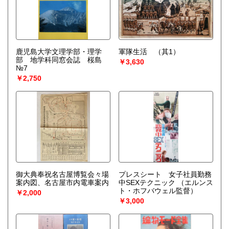
鹿児島大学文理学部・理学
軍隊生活 （其1）
部 地学科同窓会誌 桜島
￥3,630
№7
￥2,750
御大典奉祝名古屋博覧会々場
プレスシート 女子社員勤務
案内図、名古屋市内電車案内
中SEXテクニック
（エルンス
ト・ホフバウェル監督）
￥2,000
￥3,000