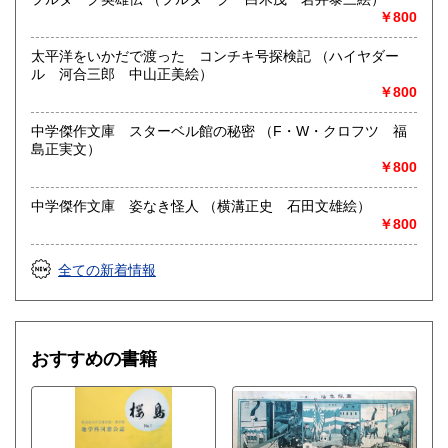
￥800
太平洋をいかだで渡った コンチキ号探検記 （ハイヤダー
ル 河合三郎 中山正美絵）
￥800
中学傑作文庫 スターベル館の秘密 （F・W・クロフツ 福
島正実文）
￥800
中学傑作文庫 姿なき怪人 （横溝正史 石田文雄絵）
￥800
全ての新着情報
おすすめの書籍