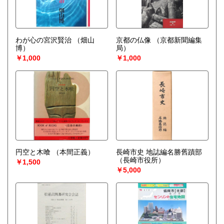
わが心の宮沢賢治
（畑山
京都の仏像
（京都新聞編集
博）
局）
￥1,000
￥1,000
円空と木喰
（本間正義）
長崎市史 地誌編名勝舊蹟部
（長崎市役所）
￥1,500
￥5,000