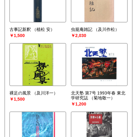
古事記新釈
（植松 安）
虫籠庵雑記
（及川作松）
￥1,500
￥2,030
裸足の風景
（及川洋一）
北天塾 第7号 1993年春 東北
学研究誌
（菊地敬一）
￥1,500
￥1,200