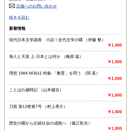
店舗へのお問い合わせ
高知県
福岡県
600円
600円
Mizuho Shobo Since 2012 書誌・郷土誌・貨幣文献・経済
続きを読む
史料などを取り扱っております。特に明治･大正･昭和(戦前)
佐賀県
長崎県
600円
600円
の古い稀少な文献を提供したいと思っております。通信販売
新着情報
を主としておりますので事務所と倉庫のみです。お問合せは
熊本県
大分県
600円
600円
Ｅメール又はＦＡＸでお願い致します。
現代日本文学講座 小説Ⅰ近代文学の曙 （伊藤 整）
￥1,500
宮崎県
鹿児島県
沿線名：JR東北本線・東北新幹線
600円
600円
最寄駅：花巻駅・新花巻駅
海人と天皇 上 日本とは何か （梅原 猛）
営業時間：10:00〜17:30
沖縄県
600円
￥1,500
定休日：日曜、祝日
理想 1984 NO611 特集-「教育」を問う （関 直）
書籍の買取について
￥1,000
岩手県中部地区、花巻・北上を中心に対応致します、多少に
関らずお問合せください。
ことばの歳時記 （山本健吉）
￥1,000
取り扱い分野
刀苑 第13巻第7号 （村上孝介）
歴史、社会科学
￥1,000
書誌・郷土誌・貨幣文献・経済史料
歴史の曙から伝統社会の成熟へ （義江彰夫）
￥1,000