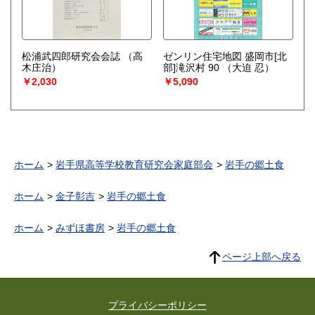
松浦武四郎研究会会誌
（高
ゼンリン住宅地図 盛岡市[北
木庄治）
部]滝沢村 90
（大迫 忍）
￥2,030
￥5,090
ホーム
岩手県高等学校教育研究会家庭部会
岩手の郷土食
ホーム
金子彰吉
岩手の郷土食
ホーム
みずほ書房
岩手の郷土食
ページ上部へ戻る
プライバシーポリシー