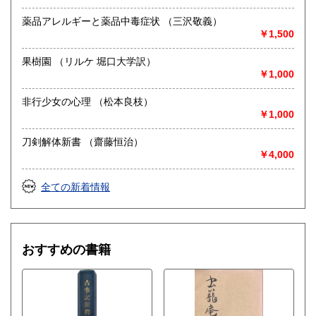
薬品アレルギーと薬品中毒症状 （三沢敬義）
￥1,500
果樹園 （リルケ 堀口大学訳）
￥1,000
非行少女の心理 （松本良枝）
￥1,000
刀剣解体新書 （齋藤恒治）
￥4,000
全ての新着情報
おすすめの書籍