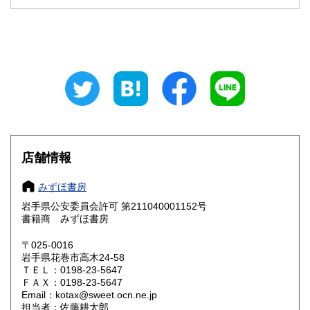
石川県
福井県
600円
600円
山梨県
長野県
600円
600円
岐阜県
静岡県
600円
600円
愛知県
三重県
600円
600円
滋賀県
京都府
600円
600円
大阪府
兵庫県
600円
600円
店舗情報
奈良県
和歌山県
600円
600円
みずほ書房
岩手県公安委員会許可 第211040001152号
鳥取県
島根県
600円
600円
書籍商 みずほ書房
岡山県
広島県
600円
600円
〒025-0016
岩手県花巻市高木24-58
ＴＥＬ：0198-23-5647
山口県
徳島県
600円
600円
ＦＡＸ：0198-23-5647
Email：kotax@sweet.ocn.ne.jp
香川県
愛媛県
600円
600円
担当者：佐藤耕太郎