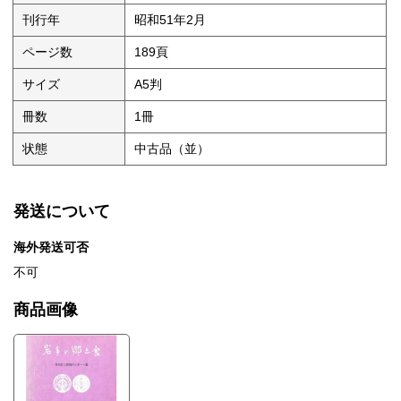
刊行年
昭和51年2月
ページ数
189頁
サイズ
A5判
冊数
1冊
状態
中古品（並）
発送について
海外発送可否
不可
商品画像