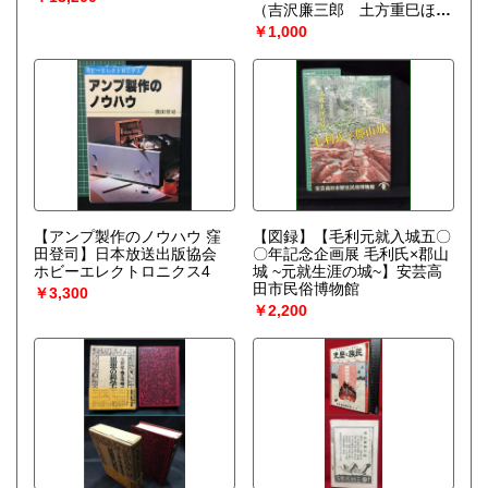
（吉沢廉三郎 土方重巳ほ
か）
￥1,000
【アンプ製作のノウハウ 窪
【図録】【毛利元就入城五〇
田登司】日本放送出版協会
〇年記念企画展 毛利氏×郡山
ホビーエレクトロニクス4
城 ~元就生涯の城~】安芸高
田市民俗博物館
￥3,300
￥2,200