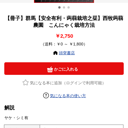
【冊子】群馬【安全有利・蒟蒻栽培之栞】西牧蒟蒻
農園 こんにゃく栽培方法
￥2,750
（送料：￥0 ～ ￥1,800）
頭突書店
かごに入れる
気になる本に追加（ログインで利用可能）
気になる本の使い方
解説
ヤケ・シミ有