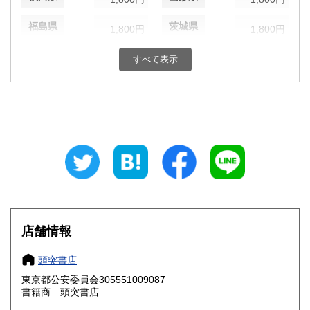
福島県
茨城県
1,800円
1,800円
栃木県
群馬県
1,800円
1,800円
すべて表示
埼玉県
千葉県
1,800円
1,800円
東京都
神奈川県
1,800円
1,800円
新潟県
富山県
1,800円
1,800円
石川県
福井県
1,800円
1,800円
山梨県
長野県
1,800円
1,800円
店舗情報
岐阜県
静岡県
1,800円
1,800円
頭突書店
愛知県
三重県
1,800円
1,800円
東京都公安委員会305551009087
書籍商 頭突書店
滋賀県
京都府
1,800円
1,800円