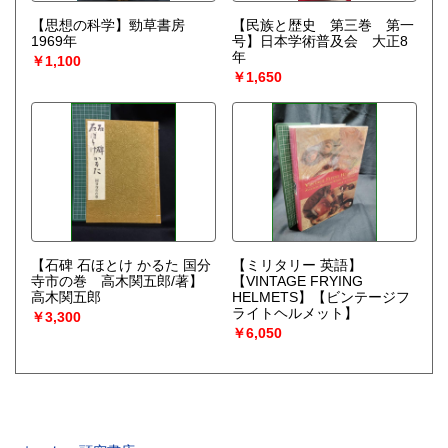
【思想の科学】勁草書房
【民族と歴史 第三巻 第一
1969年
号】日本学術普及会 大正8
年
￥1,100
￥1,650
【石碑 石ほとけ かるた 国分
【ミリタリー 英語】
寺市の巻 高木関五郎/著】
【VINTAGE FRYING
高木関五郎
HELMETS】【ビンテージフ
ライトヘルメット】
￥3,300
￥6,050