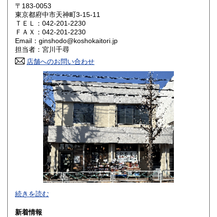
〒183-0053
大阪府
兵庫県
1,800円
1,800円
東京都府中市天神町3-15-11
ＴＥＬ：042-201-2230
奈良県
和歌山県
ＦＡＸ：042-201-2230
1,800円
1,800円
Email：ginshodo@koshokaitori.jp
担当者：宮川千尋
鳥取県
島根県
1,800円
1,800円
店舗へのお問い合わせ
岡山県
広島県
1,800円
1,800円
山口県
徳島県
1,800円
1,800円
香川県
愛媛県
1,800円
1,800円
高知県
福岡県
1,800円
1,800円
佐賀県
長崎県
1,800円
1,800円
熊本県
大分県
1,800円
1,800円
東京都では「銀装堂」として営業しております。
続きを読む
宮崎県
鹿児島県
基本的には同じ書店となります。
1,800円
1,800円
新着情報
★★ご質問、ご要望はご注文前にお問合せ下さい。★★