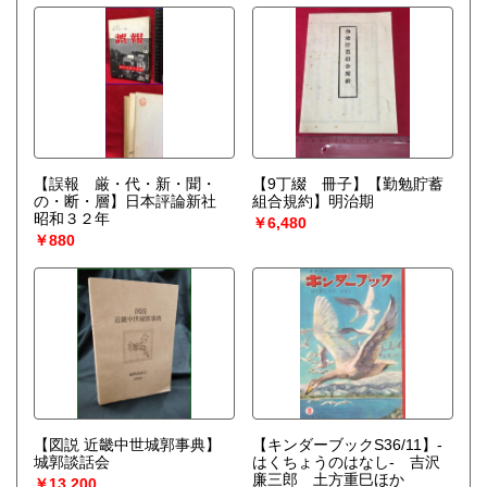
【誤報 厳・代・新・聞・
【9丁綴 冊子】【勤勉貯蓄
の・断・層】日本評論新社
組合規約】明治期
昭和３２年
￥6,480
￥880
【図説 近畿中世城郭事典】
【キンダーブックS36/11】-
城郭談話会
はくちょうのはなし- 吉沢
廉三郎 土方重巳ほか
￥13,200