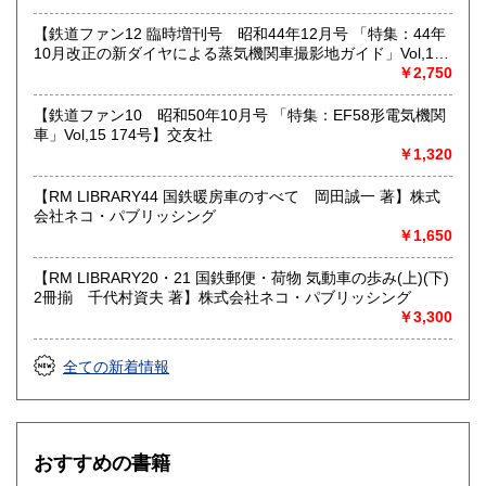
【鉄道ファン12 臨時増刊号 昭和44年12月号 「特集：44年
10月改正の新ダイヤによる蒸気機関車撮影地ガイド」Vol,19
103号】交友社
￥2,750
【鉄道ファン10 昭和50年10月号 「特集：EF58形電気機関
車」Vol,15 174号】交友社
￥1,320
【RM LIBRARY44 国鉄暖房車のすべて 岡田誠一 著】株式
会社ネコ・パブリッシング
￥1,650
【RM LIBRARY20・21 国鉄郵便・荷物 気動車の歩み(上)(下)
2冊揃 千代村資夫 著】株式会社ネコ・パブリッシング
￥3,300
全ての新着情報
おすすめの書籍