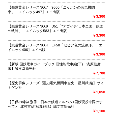
沖縄県
0円
★★電話・FAXでの在庫、状態確認及びご注文には対応しま
【鉄道黄金シリーズNO.7 9600「ニッポンの蒸気機関
せん。
車」 エイムック497】エイ出版
すべての方にメールでのお問い合わせを御案内してい
￥3,300
ます。
★★メールでのお問い合わせは、用件のみの場合スパムメー
【鉄道黄金シリーズNO.9 D51「“デゴイチ”日本全国、鉄道
ルと判断して返信いたしません。お名前もお願いいたしま
の軌路」 エイムック583】エイ出版
す。★★
￥3,300
沿線名：★★電話・FAXでの在庫、状態確認及びご注文には
【鉄道黄金シリーズNO.4 EF58「セピア色の流線形」 エ
対応しません。お電話を頂いてもすべての方にメールでのお
イムック406】エイ出版
問い合わせを御案内しています。 ★★
￥3,300
最寄駅：-
営業時間：(平日)10:00-17:00
【新版 国鉄電車ガイドブック 旧性能電車編(下) 浅原信彦
定休日：土日祝休/臨時休業有
著】誠文堂新光社
￥7,700
書籍の買取について
【歴史群像シリーズ [図説]電気機関車全史 星川武 編】ヴィ
★出張買取・郵送買取(※要事前相談)致します。
トゲン社
お気軽にご相談ください。
￥1,650
取り扱い分野
【子供の科学 別冊 日本の鉄道アルバム<国鉄現役車両のす
べて> 北村富雄 写真解説】誠文堂新光社
近代文献、趣味、サブカルチャー、古書一般（その他）
￥1,100