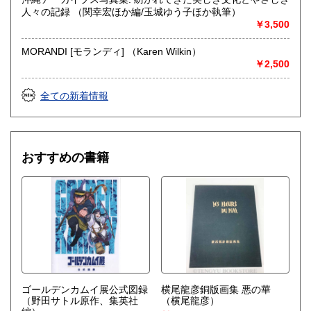
人々の記録 （関幸宏ほか編/玉城ゆう子ほか執筆）
￥3,500
MORANDI [モランディ] （Karen Wilkin）
￥2,500
全ての新着情報
おすすめの書籍
ゴールデンカムイ展公式図録
横尾龍彦銅版画集 悪の華
（野田サトル原作、集英社
（横尾龍彦）