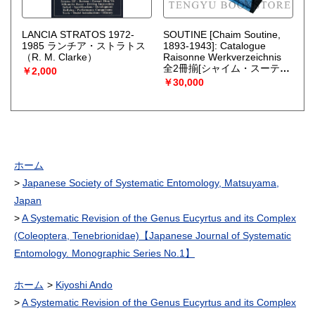
LANCIA STRATOS 1972-
SOUTINE [Chaim Soutine,
1985 ランチア・ストラトス
1893-1943]: Catalogue
（R. M. Clarke）
Raisonne Werkverzeichnis
全2冊揃[シャイム・スーティ
￥2,000
ン]
（Maurice Tuchman, Esti
￥30,000
Dunow, Klaus Perls）
ホーム
Japanese Society of Systematic Entomology, Matsuyama,
Japan
A Systematic Revision of the Genus Eucyrtus and its Complex
(Coleoptera, Tenebrionidae)【Japanese Journal of Systematic
Entomology. Monographic Series No.1】
ホーム
Kiyoshi Ando
A Systematic Revision of the Genus Eucyrtus and its Complex