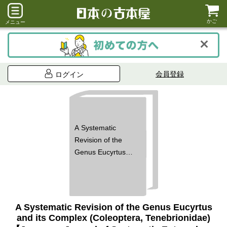
かご
メニュー
会員登録
ログイン
A Systematic
Revision of the
Genus Eucyrtus
and its Complex
(Coleoptera,
Tenebrionidae)
【Japanese
A Systematic Revision of the Genus Eucyrtus
Journal of
and its Complex (Coleoptera, Tenebrionidae)
Systematic