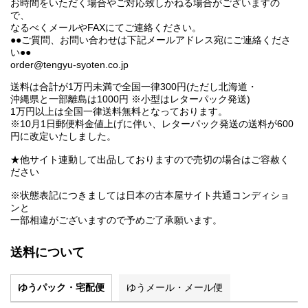
お時間をいただく場合やご対応致しかねる場合がございますの
で、
なるべくメールやFAXにてご連絡ください。
●●ご質問、お問い合わせは下記メールアドレス宛にご連絡くださ
い●●
order@tengyu-syoten.co.jp
送料は合計が1万円未満で全国一律300円(ただし北海道・
沖縄県と一部離島は1000円 ※小型はレターパック発送)
1万円以上は全国一律送料無料となっております。
※10月1日郵便料金値上げに伴い、レターパック発送の送料が600
円に改定いたしました。
★他サイト連動して出品しておりますので売切の場合はご容赦く
ださい
※状態表記につきましては日本の古本屋サイト共通コンディショ
ンと
一部相違がございますので予めご了承願います。
送料について
ゆうパック・宅配便
ゆうメール・メール便