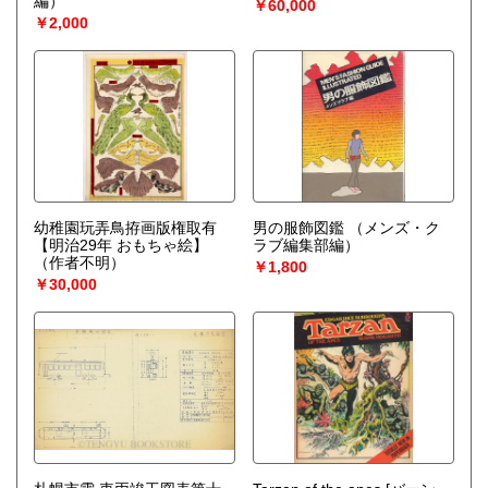
編）
￥60,000
￥2,000
幼稚園玩弄鳥拵画版権取有
男の服飾図鑑
（メンズ・ク
【明治29年 おもちゃ絵】
ラブ編集部編）
（作者不明）
￥1,800
￥30,000