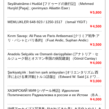
定休日：年中無休 (年内12月30日午後5時まで年始1月4日よ
Seyâhatnâme-i Hudûd [フドゥードの旅行記] （Mehmed
り)
Hurşîd [Paşa] ; çevrimyazı Alâattin Eser）
￥5,800
書籍の買取について
MEMLUKLER 648-923 / 1250-1517 （Ismail YIGIT）
天牛書店では創業以来 百年に亘る経験から、
￥4,500
お客様の大切な蔵書をできる限り正確に評価し買取させてい
ただきます。
Kırım Savaşı: Ali Pasa ve Paris Antlasmasi [クリミア戦争:ア
ご売却をお考えのお客様はぜひ当店までご一報くださいま
リ・パシャとパリ条約] （Fuat Andic, Suphan Andic）
せ。
￥3,500
大阪はもとより兵庫、京都、奈良の他、全国の大学や、
公共機関のお客様ともお取引がございます。
Anadolu Selçuklu ve Osmanlı darüşşifaları [アナトリア・セ
遠方の方もまずはお気軽にご相談ください。
ルジューク朝とオスマン帝国の病院建築] （Gönül Cantay）
歴史、仏教などの学術書や近現代美術、古美術、写真集など
￥4,000
の美術書、
文芸書、古典籍の他、幅広い分野を取扱っております。
Şarkiyatçılık : batı'nın șark anlayıșları [オリエンタリズム:西
お身内やご友人などご自身のものでなく書籍の内容等詳しい
洋における東洋観(トルコ語版)] （Edward W. Said [エドワー
事が分らない場合でも、
ド・サイード]; çeviren, Berna Ülner）
￥3,000
スタッフが丁寧に対応致しますので安心してご相談くださ
い。
ХАЗАРСКИЙ МИФ [ハザール神話]: Идеология
本の種類や量によって適切な買取方法をお知らせ致します。
Политического Радикализма в россии и ее Истоки （В.А.
Шнирелъман）
￥4,000
取り扱い分野
哲学宗教、歴史、美術工芸、古典籍、趣味
沖縄アーカイブス写真集: 紡がれてきた美しき文化とやさしき