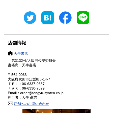
300円
300円
山梨県
長野県
300円
300円
岐阜県
静岡県
300円
300円
愛知県
三重県
300円
300円
店舗情報
滋賀県
京都府
300円
300円
天牛書店
大阪府
兵庫県
300円
300円
第3132号/大阪府公安委員会
奈良県
和歌山県
書籍商 天牛書店
300円
300円
〒564-0063
鳥取県
島根県
300円
300円
大阪府吹田市江坂町5-14-7
ＴＥＬ：06-6337-0687
岡山県
広島県
300円
300円
ＦＡＸ：06-6330-7879
Email：order@tengyu-syoten.co.jp
担当者：天牛 高志
山口県
徳島県
300円
300円
店舗へのお問い合わせ
香川県
愛媛県
300円
300円