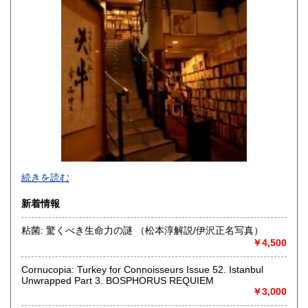
高知県
福岡県
300円
300円
佐賀県
長崎県
300円
300円
熊本県
大分県
300円
300円
宮崎県
鹿児島県
300円
300円
沖縄県
1,000円
創業明治40年。
続きを読む
吹き抜け2階建ての店内を新旧様々魅力的な書籍が彩ります。
美術書から学術著、貴重書まで時代、ジャンルを問わず
新着情報
ユニークで楽しい本との出会いをお届けいたします。
店の前には6台分の駐車スペースがございます。
粘菌: 驚くべき生命力の謎 （松本淳解説/伊沢正名写真）
￥4,500
ご蔵書の買取も承っております。
沿線名：北大阪急行(地下鉄 御堂筋線)
Cornucopia: Turkey for Connoisseurs Issue 52. Istanbul
Unwrapped Part 3. BOSPHORUS REQUIEM
最寄駅：「緑地公園」駅下車、南出口千里山方面から南へ
￥3,000
500m
営業時間：11:00〜19:00