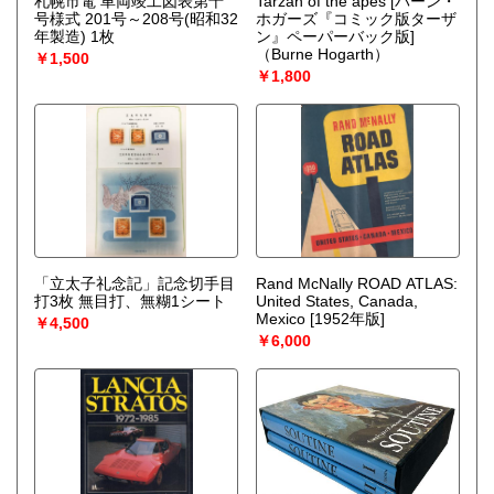
札幌市電 車両竣工図表第十
Tarzan of the apes [バーン・
号様式 201号～208号(昭和32
ホガーズ『コミック版ターザ
年製造) 1枚
ン』ペーパーバック版]
（Burne Hogarth）
￥1,500
￥1,800
「立太子礼念記」記念切手目
Rand McNally ROAD ATLAS:
打3枚 無目打、無糊1シート
United States, Canada,
Mexico [1952年版]
￥4,500
￥6,000