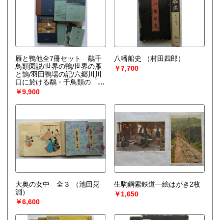
雁と鴨他全7冊セット 鷸千
八幡船史
（村田四郎）
鳥類図説/世界の鴨/世界の雁
￥7,700
と鵠/羽田鴨場の記/六郷川川
口に於ける鷸・千鳥類の「渡
り」/旅と鳥―鳥とともに六
￥9,900
〇年
（黒田長禮）
大奥の女中 全３
（池田晃
生駒鋼索鉄道―絵はがき2枚
淵）
￥1,650
￥6,600