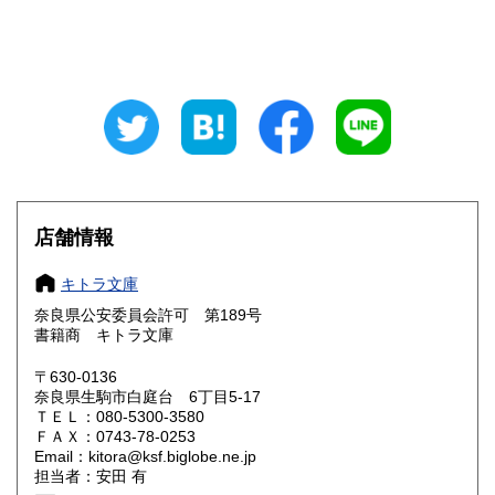
山梨県
長野県
320円
320円
岐阜県
静岡県
320円
320円
愛知県
三重県
320円
320円
滋賀県
京都府
320円
320円
大阪府
兵庫県
320円
320円
店舗情報
奈良県
和歌山県
320円
320円
キトラ文庫
奈良県公安委員会許可 第189号
鳥取県
島根県
320円
320円
書籍商 キトラ文庫
岡山県
広島県
320円
320円
〒630-0136
奈良県生駒市白庭台 6丁目5-17
ＴＥＬ：080-5300-3580
山口県
徳島県
320円
320円
ＦＡＸ：0743-78-0253
Email：kitora@ksf.biglobe.ne.jp
香川県
愛媛県
320円
320円
担当者：安田 有