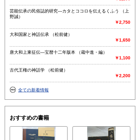
芸能伝承の民俗誌的研究―カタとココロを伝えるくふう （上
野誠）
￥2,750
大和国家と神話伝承 （松前健）
￥1,650
唐大和上東征伝―宝暦十二年版本 （蔵中進・編）
￥1,100
古代王権の神話学 （松前健）
￥2,200
全ての新着情報
おすすめの書籍