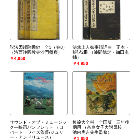
説法因縁除睡鈔 全3（巻8）
法然上人御事蹟謡曲 正本・
（洛西浄圓教寺沙門盤察）
解説2冊
（漆間徳定・細田永
輔）
￥4,950
￥4,950
サウンド・オブ・ミュージッ
模範大全科 全国版 三年後
ク―映画パンフレット
（ロ
期用
（奈良女子大附属校・
バート・ワイズ監督/ジュリ
池内房吉先生監修）
ー・アンドリュース）
￥1,650