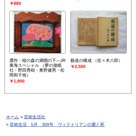
￥880
贋作・桜の森の満開の下―JR
藝道の構成
（佐々木八郎）
東海スペシャル
（夢の遊眠
￥2,500
社・野田秀樹・奥野健男・松
岡和子他）
￥1,900
ホーム
芸術生活社
芸術生活 5月 309号 ヴィクトリアンの愛と死