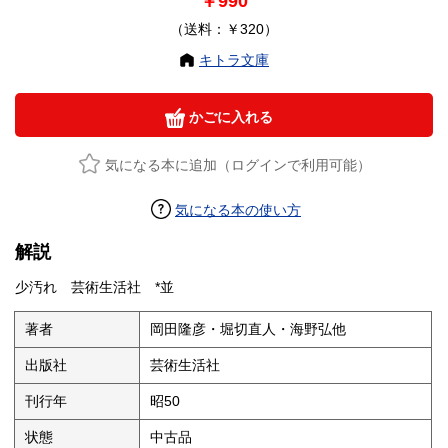
￥990
（送料：￥320）
キトラ文庫
かごに入れる
気になる本に追加（ログインで利用可能）
気になる本の使い方
解説
少汚れ 芸術生活社 *並
著者
岡田隆彦・堀切直人・海野弘他
出版社
芸術生活社
刊行年
昭50
状態
中古品