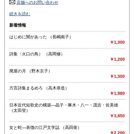
店舗へのお問い合わせ
高知県
福岡県
320円
320円
「莢」20号（キトラ文庫在庫目録）発行 40頁
続きを読む
一夜千字/安田 有
佐賀県
長崎県
320円
320円
頒価・￥110(切手可）送付
新着情報
熊本県
大分県
320円
320円
沿線名：-
はじめに闇があった （長嶋南子）
最寄駅：-
￥1,300
宮崎県
鹿児島県
営業時間：-
320円
320円
定休日：-
詩集〈火口の鳥） （高岡修）
沖縄県
320円
￥1,200
書籍の買取について
-
廃屋の月 （野木京子）
￥1,300
取り扱い分野
方言詩集まるめろ （高木恭造）
哲学宗教、歴史、社会科学、自然科学、美術工芸、国語国
￥1,980
文、外国文学、趣味
日本近代短歌史の構築―晶子・啄木・八一・茂吉・佐美雄
（太田登）
￥3,850
女と蛇―表徴の江戸文学誌 （高田衛）
￥2,200