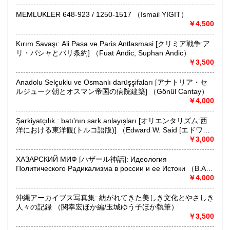
書籍の買取について
MEMLUKLER 648-923 / 1250-1517 （Ismail YIGIT）
天牛書店では創業以来 百年に亘る経験から、
￥4,500
お客様の大切な蔵書をできる限り正確に評価し買取させてい
ただきます。
Kırım Savaşı: Ali Pasa ve Paris Antlasmasi [クリミア戦争:ア
ご売却をお考えのお客様はぜひ当店までご一報くださいま
リ・パシャとパリ条約] （Fuat Andic, Suphan Andic）
せ。
￥3,500
大阪はもとより兵庫、京都、奈良の他、全国の大学や、
公共機関のお客様ともお取引がございます。
Anadolu Selçuklu ve Osmanlı darüşşifaları [アナトリア・セ
遠方の方もまずはお気軽にご相談ください。
ルジューク朝とオスマン帝国の病院建築] （Gönül Cantay）
歴史、仏教などの学術書や近現代美術、古美術、写真集など
￥4,000
の美術書、
文芸書、古典籍の他、幅広い分野を取扱っております。
Şarkiyatçılık : batı'nın șark anlayıșları [オリエンタリズム:西
お身内やご友人などご自身のものでなく書籍の内容等詳しい
洋における東洋観(トルコ語版)] （Edward W. Said [エドワー
事が分らない場合でも、
ド・サイード]; çeviren, Berna Ülner）
￥3,000
スタッフが丁寧に対応致しますので安心してご相談くださ
い。
ХАЗАРСКИЙ МИФ [ハザール神話]: Идеология
本の種類や量によって適切な買取方法をお知らせ致します。
Политического Радикализма в россии и ее Истоки （В.А.
Шнирелъман）
￥4,000
取り扱い分野
哲学宗教、歴史、美術工芸、古典籍、趣味
沖縄アーカイブス写真集: 紡がれてきた美しき文化とやさしき
人々の記録 （関幸宏ほか編/玉城ゆう子ほか執筆）
￥3,500