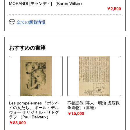
MORANDI [モランディ] （Karen Wilkin）
￥2,500
全ての新着情報
おすすめの書籍
Les pompeiennes 「ポンペ
不都語教 [幕末・明治 戊辰戦
イの女たち」 ポール・デル
争刷物]
（喜蛙）
ヴォー オリジナル・リトグ
￥15,000
ラフ
（Paul Delvaux）
￥88,000