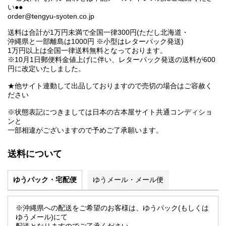
い●●
order@tengyu-syoten.co.jp
送料は合計が1万円未満で全国一律300円(ただし北海道・
沖縄県と一部離島は1000円 ※小型はレターパック発送)
1万円以上は全国一律送料無料となっております。
※10月1日郵便料金値上げに伴い、レターパック発送の送料が600
円に改定いたしました。
★他サイト連動して出品しておりますので売切の場合はご容赦く
ださい
※状態表記につきましては日本の古本屋サイト共通コンディショ
ンと
一部相違がございますので予めご了承願います。
送料について
ゆうパック・宅配便
ゆうメール・メール便
※沖縄県への配送をご希望のお客様は、ゆうパック(もしくは
ゆうメール)にて
配送となりますのでご了承ください。