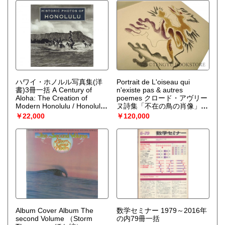
ハワイ・ホノルル写真集(洋
Portrait de L'oiseau qui
書)3冊一括 A Century of
n'existe pas & autres
Aloha: The Creation of
poemes クロード・アヴリー
Modern Honolulu / Honolulu:
ヌ詩集「不在の鳥の肖像」
Then and Now / Historic
オシップ・ザッキン挿絵本
￥22,000
￥120,000
Photos of Honolulu
オリジナル・リトグラフ入限
（Mackinnon Simpson /
定本
（Claude Aveline/Ossip
Sheila Sarhangi / Clifford
Zadkine）
Kapono）
Album Cover Album The
数学セミナー 1979～2016年
second Volume
（Storm
の内79冊一括