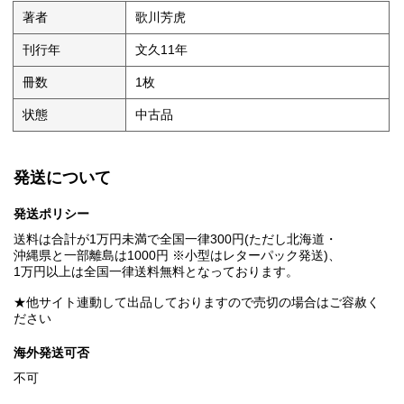
著者
歌川芳虎
刊行年
文久11年
冊数
1枚
状態
中古品
発送について
発送ポリシー
送料は合計が1万円未満で全国一律300円(ただし北海道・
沖縄県と一部離島は1000円 ※小型はレターパック発送)、
1万円以上は全国一律送料無料となっております。
★他サイト連動して出品しておりますので売切の場合はご容赦く
ださい
海外発送可否
不可