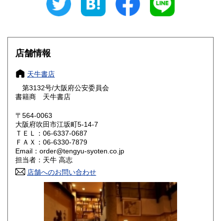
岐阜県
静岡県
300円
300円
愛知県
三重県
300円
300円
店舗情報
滋賀県
京都府
300円
300円
天牛書店
大阪府
兵庫県
300円
300円
第3132号/大阪府公安委員会
奈良県
和歌山県
書籍商 天牛書店
300円
300円
〒564-0063
鳥取県
島根県
300円
300円
大阪府吹田市江坂町5-14-7
ＴＥＬ：06-6337-0687
岡山県
広島県
300円
300円
ＦＡＸ：06-6330-7879
Email：order@tengyu-syoten.co.jp
担当者：天牛 高志
山口県
徳島県
300円
300円
店舗へのお問い合わせ
香川県
愛媛県
300円
300円
高知県
福岡県
300円
300円