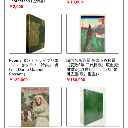
Thorgerson ほか編）
￥19,800
￥2,000
Poems ダンテ・ゲイブリエ
諸国名所百景 伯耆下谷真景
ル・ロセッティ「詩集」 初
【安政6年 二代目歌川広重(歌
版
（Dante Gabriel
川重宣) 浮世絵】
（二代目歌
Rossetti）
川広重(歌川重宣)）
￥180,000
￥180,000