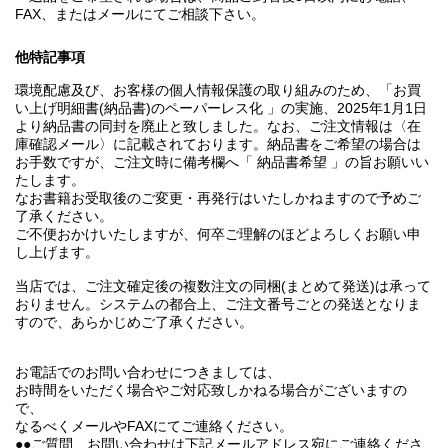
FAX、またはメールにてご相談下さい。
他特記事項
環境配慮及び、お客様の個人情報保護の取り組みのため、「お買
い上げ明細書(納品書)のペーパーレス化 」の実施、2025年1月1日
より納品書の同封を廃止と致しました。なお、ご注文情報は〈在
庫確認メール〉に記載されております。納品書をご希望の場合は
お手数ですが、ご注文時に備考欄へ「 納品書希望 」の旨お願いい
たします。
なお書籍お受取後のご変更・再発行はいたしかねますので予めご
了承ください。
ご不便おかけいたしますが、何卒ご理解のほどよろしくお願い申
し上げます。
当店では、ご注文確定後の複数注文の同梱(まとめて発送)は承って
おりません。システムの都合上、ご注文番号ごとの発送となりま
すので、あらかじめご了承ください。
お電話でのお問い合わせにつきましては、
お時間をいただく場合やご対応致しかねる場合がございますの
で、
なるべくメールやFAXにてご連絡ください。
●●ご質問、お問い合わせは下記メールアドレス宛にご連絡くださ