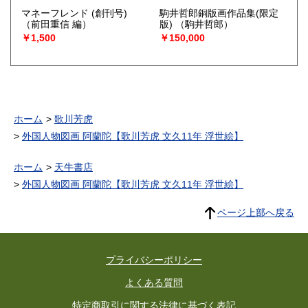
マネーフレンド (創刊号)
駒井哲郎銅版画作品集(限定
（前田重信 編）
版)
（駒井哲郎）
￥1,500
￥150,000
ホーム
歌川芳虎
外国人物図画 阿蘭陀【歌川芳虎 文久11年 浮世絵】
ホーム
天牛書店
外国人物図画 阿蘭陀【歌川芳虎 文久11年 浮世絵】
ページ上部へ戻る
プライバシーポリシー
よくある質問
特定商取引に関する法律に基づく表記