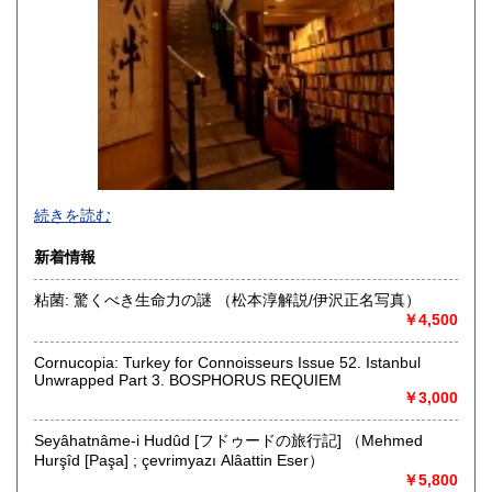
佐賀県
長崎県
300円
300円
熊本県
大分県
300円
300円
宮崎県
鹿児島県
300円
300円
沖縄県
1,000円
創業明治40年。
続きを読む
吹き抜け2階建ての店内を新旧様々魅力的な書籍が彩ります。
美術書から学術著、貴重書まで時代、ジャンルを問わず
新着情報
ユニークで楽しい本との出会いをお届けいたします。
店の前には6台分の駐車スペースがございます。
粘菌: 驚くべき生命力の謎 （松本淳解説/伊沢正名写真）
￥4,500
ご蔵書の買取も承っております。
沿線名：北大阪急行(地下鉄 御堂筋線)
Cornucopia: Turkey for Connoisseurs Issue 52. Istanbul
Unwrapped Part 3. BOSPHORUS REQUIEM
最寄駅：「緑地公園」駅下車、南出口千里山方面から南へ
￥3,000
500m
営業時間：11:00〜19:00
定休日：年中無休 (年内12月30日午後5時まで年始1月4日よ
Seyâhatnâme-i Hudûd [フドゥードの旅行記] （Mehmed
り)
Hurşîd [Paşa] ; çevrimyazı Alâattin Eser）
￥5,800