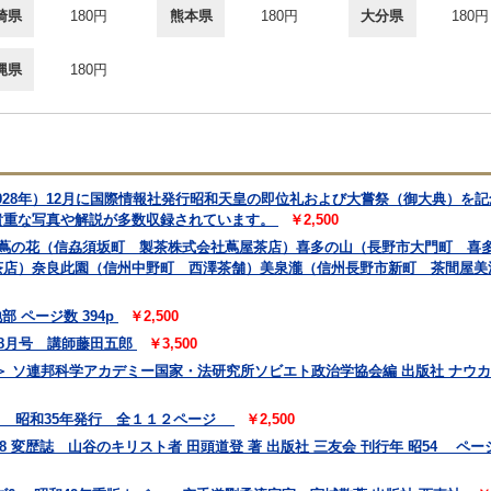
崎県
180円
熊本県
180円
大分県
180円
縄県
180円
1928年）12月に国際情報社発行昭和天皇の即位礼および大嘗祭（御大典）を
貴重な写真や解説が多数収録されています。
￥2,500
 蔦の花（信劦須坂町 製茶株式会社蔦屋茶店）喜多の山（長野市大門町 喜
茶店）奈良此園（信州中野町 西澤茶舗）美泉瀧（信州長野市新町 茶間屋美
 ページ数 394p
￥2,500
 8月号 講師藤田五郎
￥3,500
 ソ連邦科学アカデミー国家・法研究所ソビエト政治学協会編 出版社 ナウカ
会 昭和35年発行 全１１２ページ
￥2,500
78 変歴誌 山谷のキリスト者 田頭道登 著 出版社 三友会 刊行年 昭54 ページ数