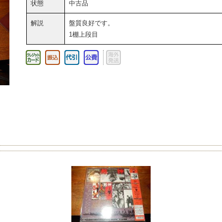
状態
中古品
解説
盤質良好です。
1棚上段目