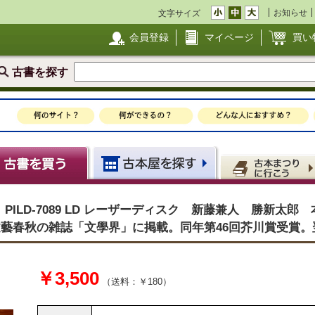
お知らせ
文字サイズ
会員登録
マイページ
買い
古書を探す
ILD-7089 LD レーザーディスク 新藤兼人 勝新太
に文藝春秋の雑誌「文學界」に掲載。同年第46回芥川賞受賞。翌
￥3,500
（送料：￥180）