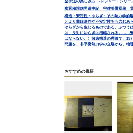
空手道の楽しみ方 -レジャー・シリーズ
幽冥秘境幽界道中記 宇佐美景堂著 霊相道
構造・安定性・ゆらぎ : その熱力学的理論
とより非線形性や不安定性をも含むあ
ゆらぎから生じるものである。ふつう
は、反対にゆらぎは増幅される。……
はならない。〉散逸構造の理論で、19
問題を、非平衡熱力学の立場から、物
おすすめの書籍