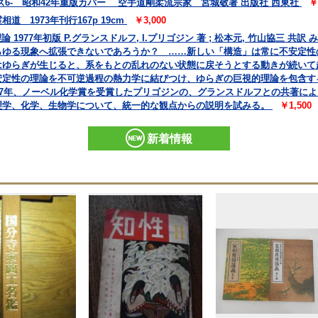
6- 昭和42年重版カバー 空手道剛柔流宗家 宮城敬著 出版社 西東社
￥
 1973年刊行167p 19cm
￥3,000
 1977年初版 P.グランスドルフ, I.プリゴジン 著 ; 松本元, 竹山協三 
らゆる現象へ拡張できないであろうか？ ……新しい「構造」は常に不安定性
はゆらぎが生じると、系をもとの乱れのない状態に戻そうとする動きが続いて
安定性の理論を不可逆過程の熱力学に結びつけ、ゆらぎの巨視的理論を包含す
77年、ノーベル化学賞を受賞したプリゴジンの、グランスドルフとの共著に
理学、化学、生物学について、統一的な観点からの説明を試みる。
￥1,500
新着情報