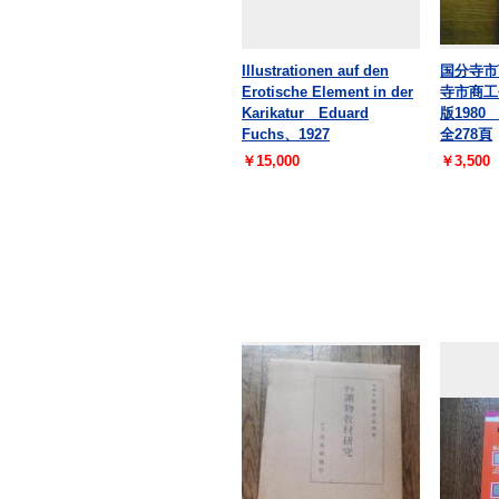
Illustrationen auf den
国分寺市
Erotische Element in der
寺市商工
Karikatur Eduard
版198
Fuchs、1927
全278頁
￥15,000
￥3,500