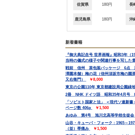
佐賀県
180円
長
鹿児島県
180円
沖
新着書籍
『御大典記念号 世界画報』昭和3年（
当時の儀式の様子や関連行事を写した
戦前 信州 茶包装パッケージ 6点
澤園本舗）梅の花（信州須坂市梅の園
又右衛門）
￥8,000
東京の公園110年 東京都建設局公園緑地部
2冊 NHK ドイツ語 昭和35年4月号
「ソビエト国家と法」 ＜現代ソ連新書＞
ページ数 406p
￥1,500
あゆみ 第4号 旭川北高等学校生徒
山谷・キューバ・フォーク : 1965～19
（並）帯痛み
￥1,500