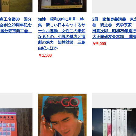
商工名鑑80 国分
知性 昭和30年1月号 特
2冊 家相奥義講義 東
会創立20周年記念
集 新しい日本をつくるサ
巻 巽之巻 気学宗家 
0 国分寺市商工会
ークル運動 女性この未知
田真次郎 昭和29年発
なるもの、小説の魅力と演
大正館研友会本部 非
劇の魅力 知性対談 三島
￥5,000
由紀夫ほか
￥1,500