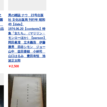
之
男の雑誌 ナウ 23号出版
園
社 文化出版局 刊行年 昭和
行
49【date】
売品
1974.06.20【contents】特
集「女たち」（マリリン・
モンローほか）【person】
岡田眞澄 立木義浩 伊藤
勝男 四谷シモン ジョー
山中 益田喜頓 小林司
山口はるみ 豊田有恒 池
波正太郎
￥2,500