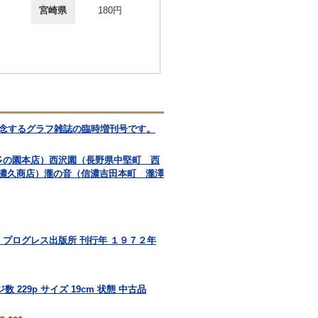
宮崎県
180円
記念するグラフ雑誌の臨時増刊号です。
多の園本店）西沢園（長野県中堅町 西
濃久商店）瀧の音（信濃吉田本町 瀧澤
 プログレス出版所 刊行年 １９７２年
 229p サイズ 19cm 状態 中古品