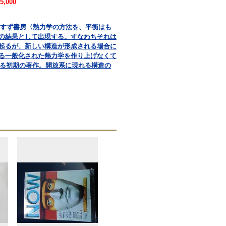
5,000
共訳 みすず書房〈熱力学の方法を、平衡はも
の結果として出現する。すなわちそれは
起るが、新しい構造が形成される場合に
る一般化された熱力学を作り上げなくて
よる初期の著作。開放系に現れる構造の