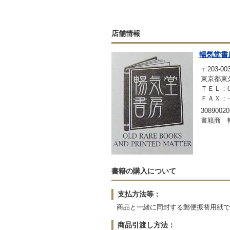
店舗情報
暢気堂書
〒203-00
東京都東久
ＴＥＬ：042
ＦＡＸ：-
30890020
書籍商 
書籍の購入について
支払方法等：
商品と一緒に同封する郵便振替用紙で
商品引渡し方法：