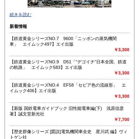
熊本県
大分県
1,800円
1,800円
東京都では「銀装堂」として営業しております。
続きを読む
宮崎県
鹿児島県
基本的には同じ書店となります。
1,800円
1,800円
新着情報
★★ご質問、ご要望はご注文前にお問合せ下さい。★★
沖縄県
0円
★★電話・FAXでの在庫、状態確認及びご注文には対応しま
【鉄道黄金シリーズNO.7 9600「ニッポンの蒸気機関
せん。
車」 エイムック497】エイ出版
すべての方にメールでのお問い合わせを御案内してい
￥3,300
ます。
★★メールでのお問い合わせは、用件のみの場合スパムメー
【鉄道黄金シリーズNO.9 D51「“デゴイチ”日本全国、鉄道
ルと判断して返信いたしません。お名前もお願いいたしま
の軌路」 エイムック583】エイ出版
す。★★
￥3,300
沿線名：★★電話・FAXでの在庫、状態確認及びご注文には
【鉄道黄金シリーズNO.4 EF58「セピア色の流線形」 エ
対応しません。お電話を頂いてもすべての方にメールでのお
イムック406】エイ出版
問い合わせを御案内しています。 ★★
￥3,300
最寄駅：-
営業時間：(平日)10:00-17:00
【新版 国鉄電車ガイドブック 旧性能電車編(下) 浅原信彦
定休日：土日祝休/臨時休業有
著】誠文堂新光社
￥7,700
書籍の買取について
【歴史群像シリーズ [図説]電気機関車全史 星川武 編】ヴィ
★出張買取・郵送買取(※要事前相談)致します。
トゲン社
お気軽にご相談ください。