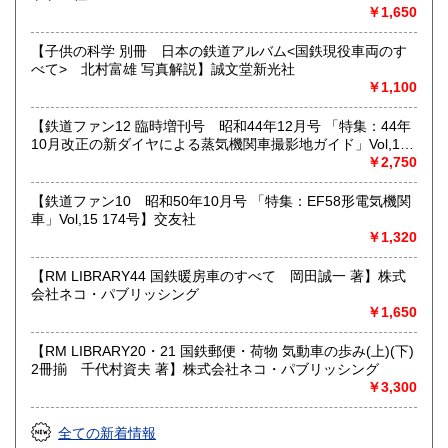
￥1,650
取り扱い分野
【子供の科学 別冊 日本の鉄道アルバム<国鉄現役車両のす
べて> 北村富雄 写真解説】誠文堂新光社
近代文献、趣味、サブカルチャー、古書一般（その他）
￥1,100
【鉄道ファン12 臨時増刊号 昭和44年12月号 「特集：44年
10月改正の新ダイヤによる蒸気機関車撮影地ガイド」Vol,19
103号】交友社
￥2,750
【鉄道ファン10 昭和50年10月号 「特集：EF58形電気機関
車」Vol,15 174号】交友社
￥1,320
【RM LIBRARY44 国鉄暖房車のすべて 岡田誠一 著】株式
会社ネコ・パブリッシング
￥1,650
【RM LIBRARY20・21 国鉄郵便・荷物 気動車の歩み(上)(下)
2冊揃 千代村資夫 著】株式会社ネコ・パブリッシング
￥3,300
全ての新着情報