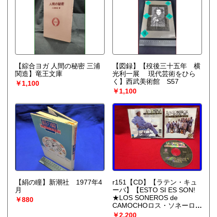
【綜合ヨガ 人間の秘密 三浦
【図録】【歿後三十五年 横
関造】竜王文庫
光利一展 現代芸術をひら
く】西武美術館 S57
￥1,100
￥1,100
【絹の瞳】新潮社 1977年4
r151【CD】【ラテン・キュ
月
ーバ】【ESTO SI ES SON!
★LOS SONEROS de
￥880
CAMOCHOロス・ソネーロ
ス・デ・カマーチョ 】
￥2,200