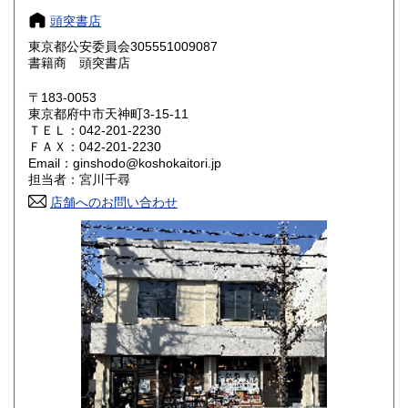
頭突書店
愛知県
三重県
1,800円
1,800円
東京都公安委員会305551009087
書籍商 頭突書店
滋賀県
京都府
1,800円
1,800円
〒183-0053
大阪府
兵庫県
1,800円
1,800円
東京都府中市天神町3-15-11
ＴＥＬ：042-201-2230
奈良県
和歌山県
ＦＡＸ：042-201-2230
1,800円
1,800円
Email：ginshodo@koshokaitori.jp
担当者：宮川千尋
鳥取県
島根県
1,800円
1,800円
店舗へのお問い合わせ
岡山県
広島県
1,800円
1,800円
山口県
徳島県
1,800円
1,800円
香川県
愛媛県
1,800円
1,800円
高知県
福岡県
1,800円
1,800円
佐賀県
長崎県
1,800円
1,800円