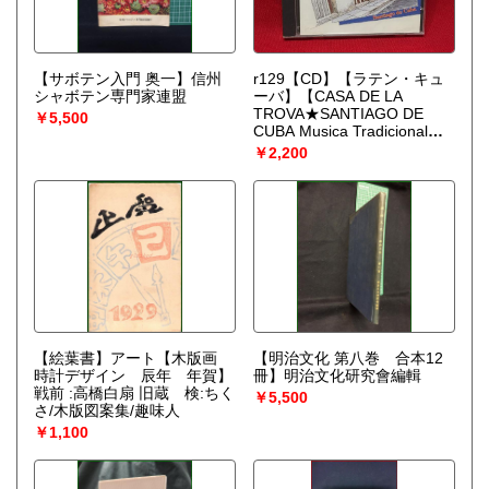
【サボテン入門 奥一】信州
r129【CD】【ラテン・キュ
シャボテン専門家連盟
ーバ】【CASA DE LA
TROVA★SANTIAGO DE
￥5,500
CUBA Musica Tradicionalサ
ンティアーゴ・デ・クーバ伝
￥2,200
統音楽】未開封
【絵葉書】アート【木版画
【明治文化 第八巻 合本12
時計デザイン 辰年 年賀】
冊】明治文化研究會編輯
戦前 :高橋白扇 旧蔵 検:ちく
￥5,500
さ/木版図案集/趣味人
￥1,100