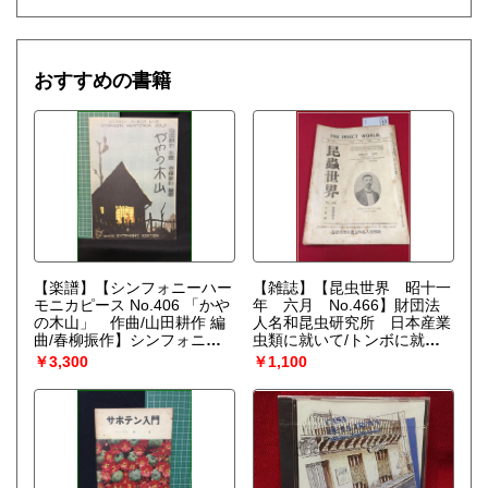
おすすめの書籍
【楽譜】【シンフォニーハー
【雑誌】【昆虫世界 昭十一
モニカピース No.406 「かや
年 六月 No.466】財団法
の木山」 作曲/山田耕作 編
人名和昆虫研究所 日本産業
曲/春柳振作】シンフォニー
虫類に就いて/トンボに就い
楽譜出版社
て
￥3,300
￥1,100