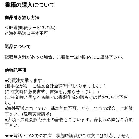
書籍の購入について
商品引き渡し方法
※郵送(郵便サービスのみ)
※海外発送は基本不可
返品について
記載無き難があった場合、到着後一週間以内にご連絡下さい。
他特記事項
●公費注文承ります。
(勝手ながら、ご注文合計金額3千円より承ります。)
(ご注文時に必要書式、書類をお知らせ下さい。)
(ご注文時と異なる名義での書類作成の際もその旨お知らせ下さ
い。)
●海外配送については、基本的に不可。どうしてもの場合、ご相談
下さい。(送料実費請求)
●店頭・展覧会販売併用の品物もございます。品切れの際はご容赦
下さい。
★★電話・FAXでの在庫、状態確認及びご注文には対応しません。