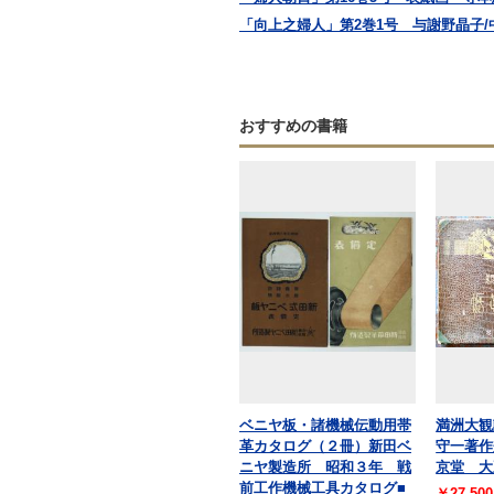
「向上之婦人」第2巻1号 与謝野晶子/中
おすすめの書籍
ベニヤ板・諸機械伝動用帯
満洲大観
革カタログ（２冊）新田ベ
守一著作
ニヤ製造所 昭和３年 戦
京堂 大
前工作機械工具カタログ■
￥27,500