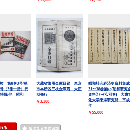
験」第8巻3号/第
大蔵省御用金庫目録 東京
昭和社会経済史資料集成
10号（3冊一括）代
市本所区三枝金庫店 大正
31〜38巻揃い(昭和研究
特輯/他 昭和
期発行
資料⑴〜⑺,別巻) 大東
化大学東洋研究所 平成
￥3,300
年
￥55,000