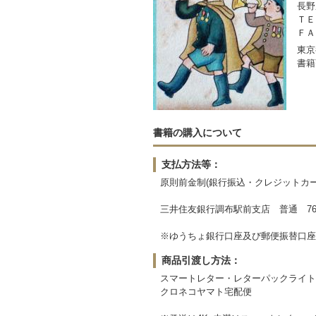
長野
ＴＥＬ
ＦＡＸ
東京
書籍
書籍の購入について
支払方法等：
原則前金制(銀行振込・クレジットカー
三井住友銀行調布駅前支店 普通 764
※ゆうちょ銀行口座及び郵便振替口座
商品引渡し方法：
スマートレター・レターパックライト
クロネコヤマト宅配便