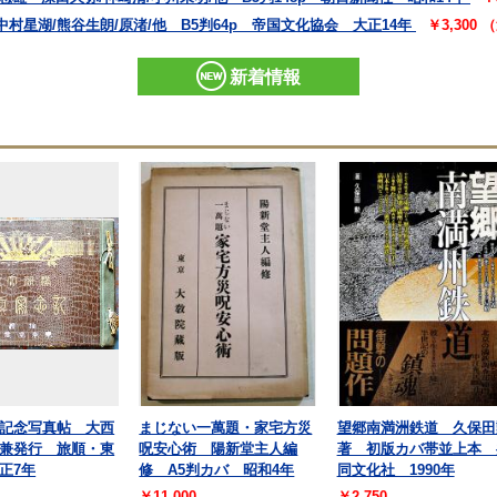
村星湖/熊谷生朗/原渚/他 B5判64p 帝国文化協会 大正14年
￥3,300
新着情報
記念写真帖 大西
まじない一萬題・家宅方災
望郷南満洲鉄道 久保田
兼発行 旅順・東
呪安心術 陽新堂主人編
著 初版カバ帯並上本 
正7年
修 A5判カバ 昭和4年
同文化社 1990年
￥11,000
￥2,750