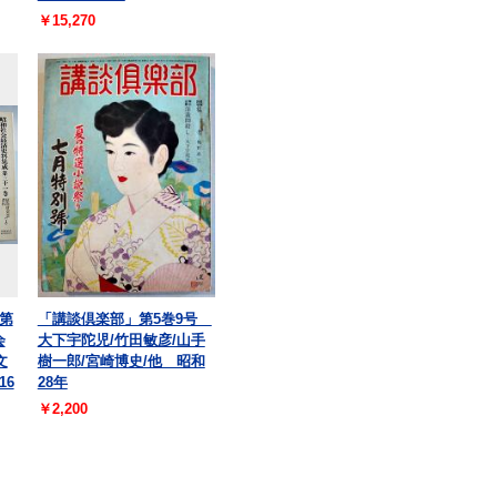
￥15,270
第
「講談倶楽部」第5巻9号
会
大下宇陀児/竹田敏彦/山手
文
樹一郎/宮崎博史/他 昭和
16
28年
￥2,200