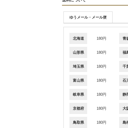
ゆうメール・メール便
北海道
180円
青
山形県
180円
福
埼玉県
180円
千
富山県
180円
石
岐阜県
180円
静
京都府
180円
大
鳥取県
180円
島