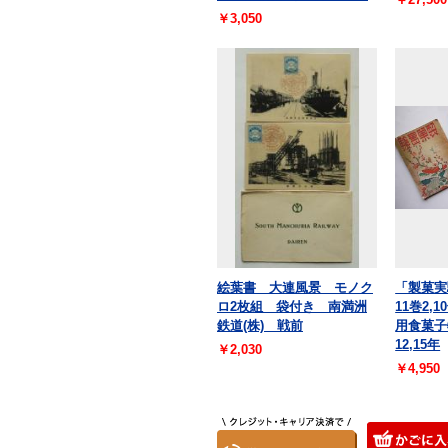
￥3,050
絵葉書 大連風景 モノク
「製菓実
ロ2枚組 袋付き 南満洲
11巻2,
鉄道(株) 戦前
用食菓子
12,15年
￥2,030
￥4,950