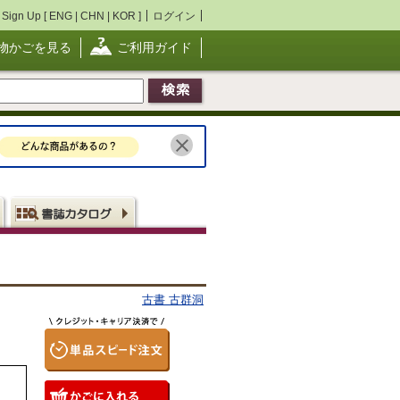
Sign Up [
ENG
|
CHN
|
KOR
]
ログイン
物かごを見る
ご利用ガイド
古書 古群洞