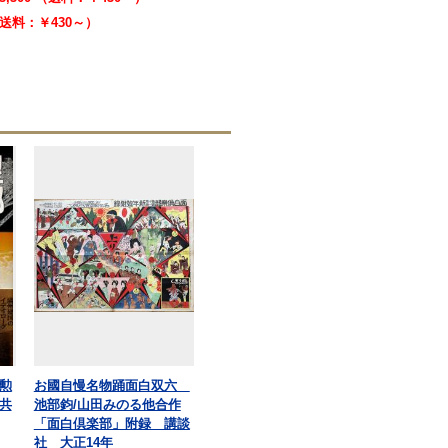
 （送料：￥430～）
勲
お國自慢名物踊面白双六
共
池部鈞/山田みのる他合作
「面白倶楽部」附録 講談
社 大正14年