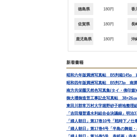
徳島県
180円
香
佐賀県
180円
長
鹿児島県
180円
沖
新着書籍
昭和六年版満洲写真帖 B5判箱145p
昭和四年版満洲写真帖 B5判73p 南
南方共栄圏天然色写真集(タイ・佛印篇)
御大禮御造営工事記念写真帖 38×26
東田川郡常万村大字堀野砂子耕地整理組
「吉田堰普通水利組合会決議録」明治37,38
「婦人朝日」第17巻10号「戦時下ノ仕
「婦人朝日」第17巻4号「半島の舞姫・
「婦人朝日」第16巻5号 表紙画・寺本忠