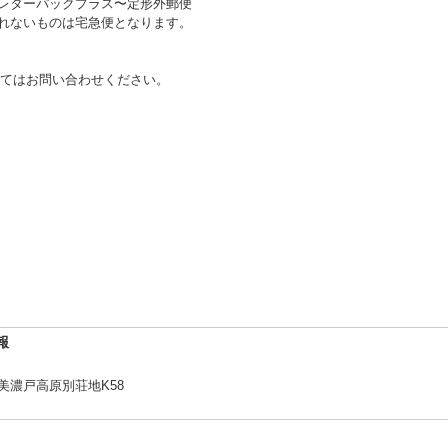
〜レターパックプラス〜定形外郵便
送れないものは宅急便となります。
てはお問い合わせください。
報
2美濃戸高原別荘地K58