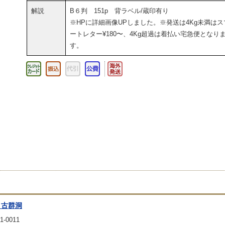
解説
B６判 151p 背ラベル/蔵印有り
※HPに詳細画像UPしました。※発送は4Kg未満はス
ートレター¥180〜、4Kg超過は着払い宅急便となり
す。
 古群洞
1-0011