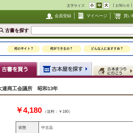
お知らせ
文字サイズ
会員登録
マイページ
買い
古書を探す
連商工会議所 昭和13年
￥4,180
（送料：￥180）
状態
中古品