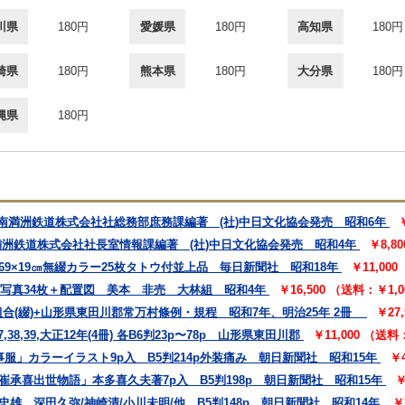
川県
180円
愛媛県
180円
高知県
180円
崎県
180円
熊本県
180円
大分県
180円
縄県
180円
 南満洲鉄道株式会社社総務部庶務課編著 (社)中日文化協会発売 昭和6年
満洲鉄道株式会社社長室情報課編著 (社)中日文化協会発売 昭和4年
￥8,8
69×19㎝無綴カラー25枚タトウ付並上品 毎日新聞社 昭和18年
￥11,00
㎝写真34枚＋配置図 美本 非売 大林組 昭和4年
￥16,500 （送料：￥1,
合(綴)+山形県東田川郡常万村條例・規程 昭和7年、明治25年 2冊
￥27
,39,大正12年(4冊) 各B6判23p〜78p 山形県東田川郡
￥11,000 （送
事服」カラーイラスト9p入 B5判214p外装痛み 朝日新聞社 昭和15年
￥
崔承喜出世物語」本多喜久夫著7p入 B5判198p 朝日新聞社 昭和15年
￥
雄 深田久弥/神崎清/小川未明/他 B5判148p 朝日新聞社 昭和14年
￥