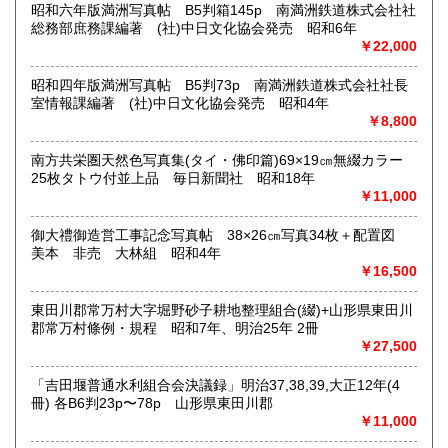
昭和六年版満洲写真帖 B5判箱145p 南満洲鉄道株式会社社
最寄駅：(無店舗)
総務部庶務課編著 (社)中日文化協会発売 昭和6年
営業時間：10:00〜18:00
￥22,000
定休日：(無店舗)
書籍の買取について
昭和四年版満洲写真帖 B5判73p 南満洲鉄道株式会社社長
室情報課編著 (社)中日文化協会発売 昭和4年
内容によります。
￥8,800
南方共栄圏天然色写真集(タイ・佛印篇)69×19㎝無綴カラー
取り扱い分野
25枚タトウ付並上品 毎日新聞社 昭和18年
古典籍、近代文献、趣味、サブカルチャー、古書一般（その
￥11,000
他）
和本・開拓/植民資料・戦時資料・文学一般・詩歌句集・児童
御大禮御造営工事記念写真帖 38×26㎝写真34枚＋配置図
書 ・児童資料・芸能/サブカル・広告資料・ポスター・版画/
美本 非売 大林組 昭和4年
刷り物 ・絵葉書・双六・地図/鳥瞰図
￥16,500
東田川郡常万村大字堀野砂子耕地整理組合(綴)+山形県東田川
郡常万村條例・規程 昭和7年、明治25年 2冊
￥27,500
「吉田堰普通水利組合会決議録」明治37,38,39,大正12年(4
冊) 各B6判23p〜78p 山形県東田川郡
￥11,000