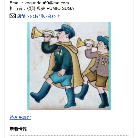
Email：kogundou60@me.com
担当者：須賀 典夫 FUMIO SUGA
香川県
愛媛県
430円
430円
店舗へのお問い合わせ
高知県
福岡県
430円
430円
佐賀県
長崎県
430円
430円
熊本県
大分県
430円
430円
宮崎県
鹿児島県
430円
430円
沖縄県
430円
2026年で創業45年目になります。
続きを読む
In 2026, we will have been in business for 45 years.
新着情報
沿線名：(無店舗)