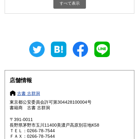
新潟県
富山県
すべて表示
430円
430円
石川県
福井県
430円
430円
山梨県
長野県
430円
430円
岐阜県
静岡県
430円
430円
愛知県
三重県
430円
430円
滋賀県
京都府
430円
430円
店舗情報
大阪府
兵庫県
430円
430円
古書 古群洞
奈良県
和歌山県
430円
430円
東京都公安委員会許可第304428100004号
書籍商 古書 古群洞
鳥取県
島根県
430円
430円
〒391-0011
岡山県
広島県
430円
430円
長野県茅野市玉川11400美濃戸高原別荘地K58
ＴＥＬ：0266-78-7544
ＦＡＸ：0266-78-7544
山口県
徳島県
430円
430円