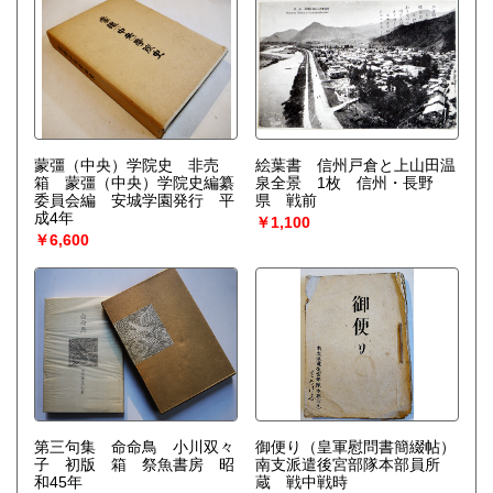
蒙彊（中央）学院史 非売
絵葉書 信州戸倉と上山田温
箱 蒙彊（中央）学院史編纂
泉全景 1枚 信州・長野
委員会編 安城学園発行 平
県 戦前
成4年
￥1,100
￥6,600
第三句集 命命鳥 小川双々
御便り（皇軍慰問書簡綴帖）
子 初版 箱 祭魚書房 昭
南支派遣後宮部隊本部員所
和45年
蔵 戦中戦時