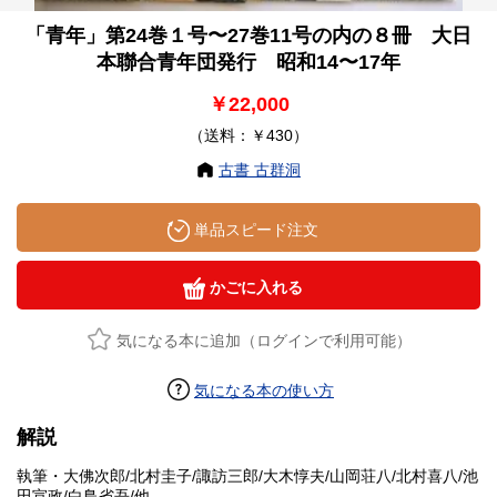
「青年」第24巻１号〜27巻11号の内の８冊 大日
本聯合青年団発行 昭和14〜17年
￥22,000
（送料：￥430）
古書 古群洞
単品スピード注文
かごに入れる
気になる本に追加（ログインで利用可能）
気になる本の使い方
解説
執筆・大佛次郎/北村圭子/諏訪三郎/大木惇夫/山岡荘八/北村喜八/池
田宣政/白鳥省吾/他