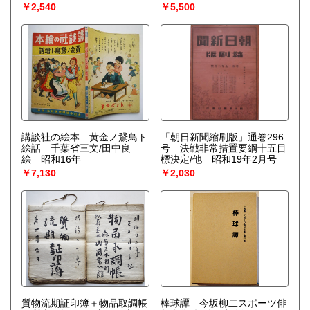
￥2,540
￥5,500
講談社の絵本 黄金ノ鵞鳥ト
「朝日新聞縮刷版」通巻296
絵話 千葉省三文/田中良
号 決戦非常措置要綱十五目
絵 昭和16年
標決定/他 昭和19年2月号
￥7,130
￥2,030
質物流期証印簿＋物品取調帳
棒球譚 今坂柳二スポーツ俳