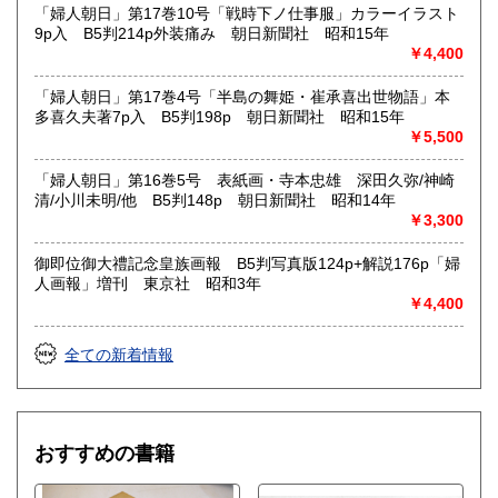
「婦人朝日」第17巻10号「戦時下ノ仕事服」カラーイラスト
9p入 B5判214p外装痛み 朝日新聞社 昭和15年
￥4,400
「婦人朝日」第17巻4号「半島の舞姫・崔承喜出世物語」本
多喜久夫著7p入 B5判198p 朝日新聞社 昭和15年
￥5,500
「婦人朝日」第16巻5号 表紙画・寺本忠雄 深田久弥/神崎
清/小川未明/他 B5判148p 朝日新聞社 昭和14年
￥3,300
御即位御大禮記念皇族画報 B5判写真版124p+解説176p「婦
人画報」増刊 東京社 昭和3年
￥4,400
全ての新着情報
おすすめの書籍