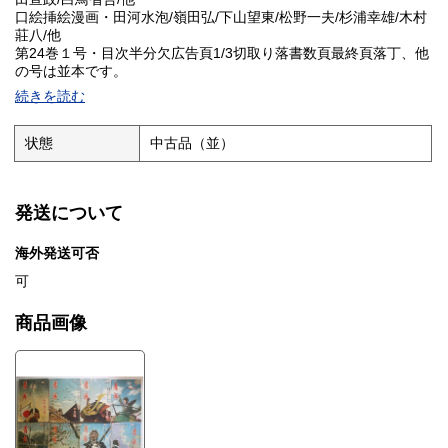
口絵挿絵漫画・田河水泡/嶺田弘/下山望東/松野一夫/杉浦幸雄/木村
莊八/他
第24巻１号・目次半分欠広告頁1/3切取り落書数頁最終頁落丁、他
の号は並本です。
各Ａ５判 第24巻1,3,5号 第26巻8,9号 第27巻1,10,11号 1807
続きを読む
※HPに詳細画像UPしました。※発送は4Kg未満はスマートレター
¥180〜、4Kg超過は着払い宅急便となります。
状態
中古品（並）
発送について
海外発送可否
可
商品画像