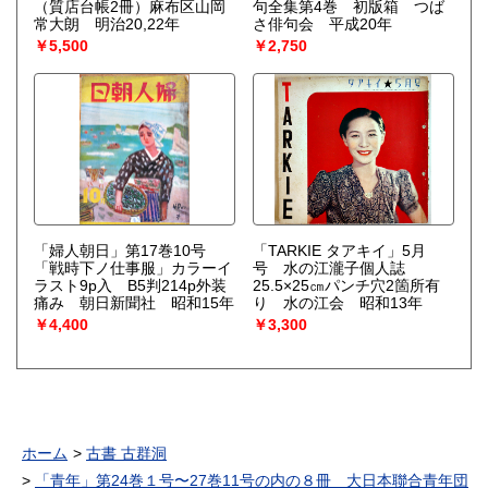
（質店台帳2冊）麻布区山岡
句全集第4巻 初版箱 つば
常大朗 明治20,22年
さ俳句会 平成20年
￥5,500
￥2,750
「婦人朝日」第17巻10号
「TARKIE タアキイ」5月
「戦時下ノ仕事服」カラーイ
号 水の江瀧子個人誌
ラスト9p入 B5判214p外装
25.5×25㎝パンチ穴2箇所有
痛み 朝日新聞社 昭和15年
り 水の江会 昭和13年
￥4,400
￥3,300
ホーム
古書 古群洞
「青年」第24巻１号〜27巻11号の内の８冊 大日本聯合青年団