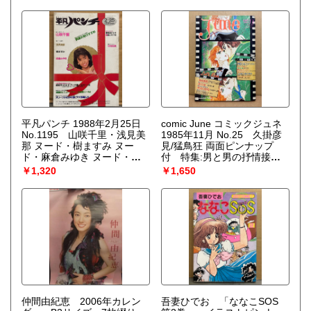
平凡パンチ 1988年2月25日
comic June コミックジュネ
No.1195 山咲千里・浅見美
1985年11月 No.25 久掛彦
那 ヌード・樹ますみ ヌー
見/猛鳥狂 両面ピンナップ
ド・麻倉みゆき ヌード・夢
付 特集:男と男の抒情接
見ゆう子vs嵐山光三郎 ヌー
吻 坂田靖子・蔦峰麻利子・
￥1,320
￥1,650
ド・中村由真・井上あんり
黒川あづさ・鹿野景子・竹宮
ヌードインタビュー・オリー
恵子・みずかみゆり 他 い
ブ少女の村西とおるビデオル
ま、危険な愛を超えて 耽美
ポ 沙羅樹 他
系 BL
仲間由紀恵 2006年カレン
吾妻ひでお 「ななこSOS