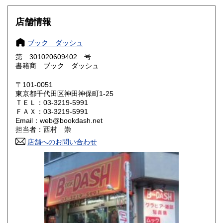
岐阜県
静岡県
880円
880円
店舗情報
愛知県
三重県
880円
880円
ブック ダッシュ
第 301020609402 号
滋賀県
京都府
990円
990円
書籍商 ブック ダッシュ
大阪府
兵庫県
990円
990円
〒101-0051
東京都千代田区神田神保町1-25
奈良県
和歌山県
990円
990円
ＴＥＬ：03-3219-5991
ＦＡＸ：03-3219-5991
Email：web@bookdash.net
鳥取県
島根県
1,150円
1,150円
担当者：西村 崇
店舗へのお問い合わせ
岡山県
広島県
1,150円
1,150円
山口県
徳島県
1,150円
1,150円
香川県
愛媛県
1,150円
1,150円
高知県
福岡県
1,150円
1,410円