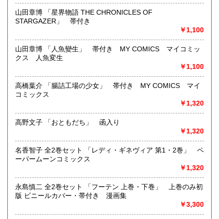
線)
山田章博 「星界物語 THE CHRONICLES OF
最寄駅：神保町駅 御茶ノ水駅
STARGAZER」 帯付き
営業時間：12:00-20:00
￥1,100
定休日：なし 年末は30日午後5時に閉店、年始は3日正午よ
り開店します
山田章博 「人魚變生」 帯付き MY COMICS マイコミッ
クス 人魚変生
書籍の買取について
￥1,100
メール web@bookdash.net または専用ページでお問い合
高橋葉介 「腸詰工場の少女」 帯付き MY COMICS マイ
わせください。
コミックス
お電話 03-3219-5991でも受け付けております。
￥1,320
お取引内容は、ご依頼されたあとの返信メールに、さらに詳
しく説明した文章をお付けしております。ご安心ください。
高野文子 「おともだち」 函入り
￥1,320
取り扱い分野
名香智子 全2巻セット 「レディ・ギネヴィア 第1・2巻」 ペ
趣味、サブカルチャー、古書一般（その他）
ーパームーンコミックス
女優・アイドル・グラビア・アダルトや映画・マンガ等
￥1,320
永島慎二 全2巻セット 「フーテン 上巻・下巻」 上巻のみ初
版 ビニールカバー・帯付き 漫画集
￥3,300