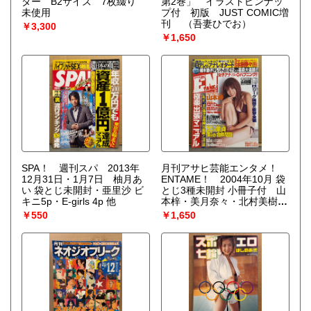
ダー B2サイズ 7枚綴り
第2巻」 イラストピンナッ
未使用
プ付 初版 JUST COMIC増
刊
（吾妻ひでお）
￥3,300
￥1,650
SPA！ 週刊スパ 2013年
月刊アサヒ芸能エンタメ！
12月31日・1月7日 柚月あ
ENTAME！ 2004年10月 袋
い 袋とじ未開封・亜里沙 ビ
とじ3種未開封 小冊子付 山
キニ5p・E-girls 4p 他
本梓・美月奈々・北村美樹・
次原かな・神楽坂恵・山田
￥550
￥1,650
優 など