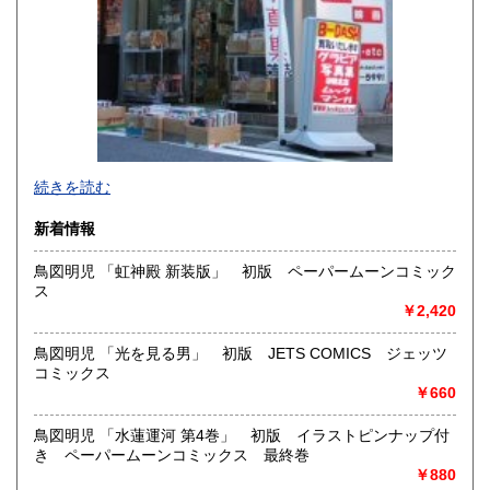
佐賀県
長崎県
1,410円
1,410円
熊本県
大分県
1,410円
1,410円
宮崎県
鹿児島県
1,410円
1,410円
沖縄県
1,450円
新旧女優・アイドルのグラビア、なつかしの本
続きを読む
映画・特撮、ゲーム・アニメ古漫画などの趣味本は当店にお
まかせください。
新着情報
お取り扱いは、趣味のものすべてにわたります。
鳥図明児 「虹神殿 新装版」 初版 ペーパームーンコミック
グラビアアイドル雑誌(キャンディーズなどの昔の女優・アイ
ス
ドルも歓迎)
￥2,420
写真集・イメージビデオ(DVD)、雑誌(成人問わず)
古マンガ・アニメロマンアルバム系、イラスト集、
美少女ゲーム、プレミアゲーム、攻略本・設定資料集
鳥図明児 「光を見る男」 初版 JETS COMICS ジェッツ
映画パンフレット、プレミアトイ、音楽
コミックス
CD・ビデオ・DVD・LD
￥660
どんなジャンルでも買取することができます。
鳥図明児 「水蓮運河 第4巻」 初版 イラストピンナップ付
東京近郊出張買取していますのでお気軽にご相談ください。
き ペーパームーンコミックス 最終巻
￥880
沿線名：地下鉄(三田線、新宿線、半蔵門線) JR(中央・総武