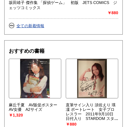
坂田靖子 傑作集 「探偵ゲーム」 初版 JETS COMICS ジ
ェッツコミックス
￥880
全ての新着情報
おすすめの書籍
麻丘千夏 AV販促ポスター
直筆サイン入り 須佐えり 瑛
AV女優 A2サイズ
凜 ポートレート 女子プロ
レスラー 2011年9月10日
￥1,320
日付入り STARDOM スター
ダム
￥880