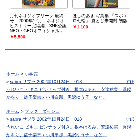
月刊ネオジオフリーク 最終
ほしのあき 写真集 「スポエ
号 2000年12月 ネオジオ
ロ七輪」 袋とじ未開封 初版
ヒストリー完結編 SNK公認
￥1,100
NEO・GEOオフィシャル情
報誌
￥5,500
ホーム
小学館
sabra サブラ 2002年10月24日 018 すほ
うれいこ ビキニ ピンナップ付き。根本はるみ、安達祐実、眞鍋
かをり、益子梨恵ｘ小川奈那、黒沢ゆう子 など。
ホーム
ブック ダッシュ
sabra サブラ 2002年10月24日 018 すほ
うれいこ ビキニ ピンナップ付き。根本はるみ、安達祐実、眞鍋
かをり、益子梨恵ｘ小川奈那、黒沢ゆう子 など。