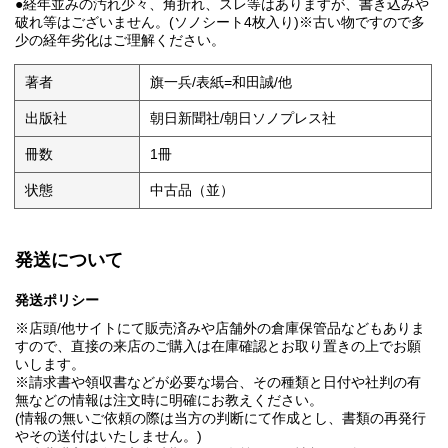
●経年並みの汚れ少々、角折れ、スレ等はありますが、書き込みや
破れ等はございません。(ソノシート4枚入り)※古い物ですので多
少の経年劣化はご理解ください。
著者
旗一兵/表紙=和田誠/他
出版社
朝日新聞社/朝日ソノプレス社
冊数
1冊
状態
中古品（並）
発送について
発送ポリシー
※店頭/他サイトにて販売済みや店舗外の倉庫保管品などもありま
すので、直接の来店のご購入は在庫確認とお取り置きの上でお願
いします。
※請求書や領収書などが必要な場合、その種類と日付や社判の有
無などの情報は注文時に明確にお教えください。
(情報の無いご依頼の際は当方の判断にて作成とし、書類の再発行
やその送付はいたしません。)