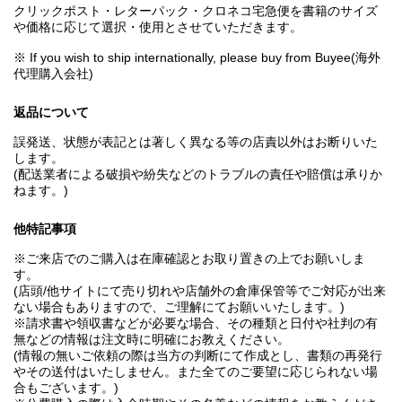
クリックポスト・レターパック・クロネコ宅急便を書籍のサイズ
や価格に応じて選択・使用とさせていただきます。
※ If you wish to ship internationally, please buy from Buyee(海外
代理購入会社)
返品について
誤発送、状態が表記とは著しく異なる等の店責以外はお断りいた
します。
(配送業者による破損や紛失などのトラブルの責任や賠償は承りか
ねます。)
他特記事項
※ご来店でのご購入は在庫確認とお取り置きの上でお願いしま
す。
(店頭/他サイトにて売り切れや店舗外の倉庫保管等でご対応が出来
ない場合もありますので、ご理解にてお願いいたします。)
※請求書や領収書などが必要な場合、その種類と日付や社判の有
無などの情報は注文時に明確にお教えください。
(情報の無いご依頼の際は当方の判断にて作成とし、書類の再発行
やその送付はいたしません。また全てのご要望に応じられない場
合もございます。)