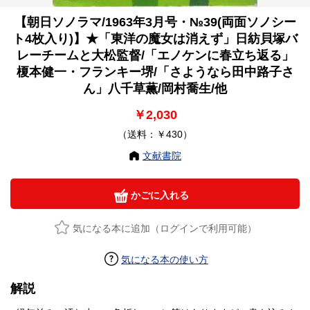
【朝日ソノラマ/1963年3月号・№39(両面ソノシー
ト4枚入り)】★「東洋の魔女は消えず」日紡貝塚バ
レーチームと大松監督/「エノケンに春立ち返る」
榎本健一・フランキー堺/「さようなら田中路子さ
ん」八千草薫/岡村喬生/他
￥2,030
（送料：￥430）
文献書院
かごに入れる
気になる本に追加（ログインで利用可能）
気になる本の使い方
解説