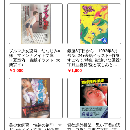
ブルマ少女凌辱 幼なじみ×
銀座3丁目から 1992年8月
妹 マドンナメイト文庫
号No.24●表紙イラスト=竹屋
（夏室侑 表紙イラスト=大
すごろく/特集=勘違いな風景/
柴宗平）
宇野亜喜良/愛と哀しみと追
憶のテリーヌ」西家ヒバリ/
￥1,000
￥1,600
「マカッサル物語」西木正
明/室井滋/石川三千花/原田宗
典/高杉弾/他
美少女飼育 性隷の刻印 マ
背徳課外授業 黒い下着の誘
ドンナメイト文庫
（松平龍
惑 フランス書院文庫
（高