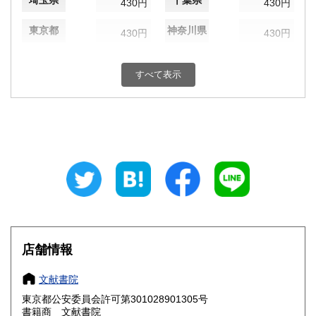
埼玉県
千葉県
430円
430円
東京都
神奈川県
430円
430円
新潟県
富山県
430円
430円
すべて表示
石川県
福井県
430円
430円
山梨県
長野県
430円
430円
岐阜県
静岡県
430円
430円
愛知県
三重県
430円
430円
滋賀県
京都府
430円
430円
大阪府
兵庫県
430円
430円
店舗情報
奈良県
和歌山県
430円
430円
文献書院
東京都公安委員会許可第301028901305号
鳥取県
島根県
430円
430円
書籍商 文献書院