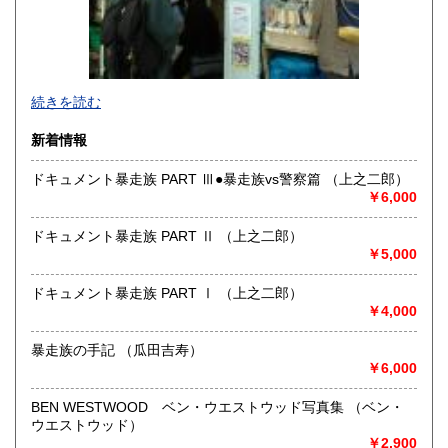
-
続きを読む
沿線名：東京メトロ半蔵門線 都営三田線 都営新宿線
新着情報
最寄駅：神保町駅徒歩1分
営業時間：平日10:30-19:00 日・祝日11:00-18:30
ドキュメント暴走族 PART Ⅲ●暴走族vs警察篇 （上之二郎）
定休日：年末年始(30日～3日)※28日以降の通販は翌年以降対
￥6,000
応とさせていただきます。
ドキュメント暴走族 PART Ⅱ （上之二郎）
書籍の買取について
￥5,000
-
ドキュメント暴走族 PART Ⅰ （上之二郎）
￥4,000
取り扱い分野
趣味、サブカルチャー、古書一般（その他）
暴走族の手記 （瓜田吉寿）
ロック、アイドル、サブカルチャー、古書一般等
￥6,000
BEN WESTWOOD ベン・ウエストウッド写真集 （ベン・
ウエストウッド）
￥2,900