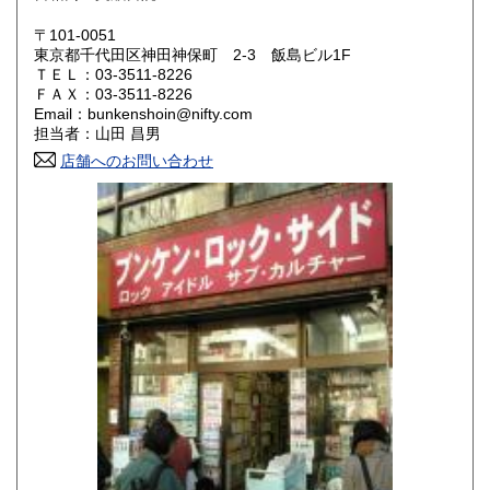
岡山県
広島県
430円
430円
〒101-0051
東京都千代田区神田神保町 2-3 飯島ビル1F
ＴＥＬ：03-3511-8226
山口県
徳島県
430円
430円
ＦＡＸ：03-3511-8226
Email：bunkenshoin@nifty.com
香川県
愛媛県
430円
430円
担当者：山田 昌男
店舗へのお問い合わせ
高知県
福岡県
430円
430円
佐賀県
長崎県
430円
430円
熊本県
大分県
430円
430円
宮崎県
鹿児島県
430円
430円
沖縄県
430円