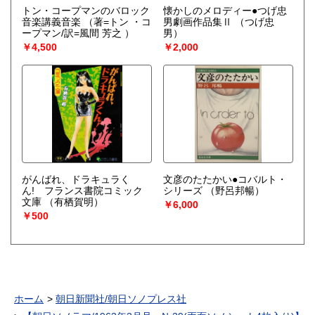
トン・コープマンのバロック
懐かしのメロディー●つげ忠
音楽講義音楽
（著=トン ・コ
男劇画作品集Ⅱ
（つげ忠
ープマン/訳=風間 芳之 ）
男）
￥4,500
￥2,000
がんばれ、ドラキュラく
文彦のたたかい●コバルト・
ん! フランス書院コミック
シリーズ
（野呂邦暢）
文庫
（有栖賀明）
￥6,000
￥500
ホーム
朝日新聞社/朝日ソノプレス社