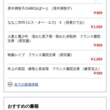
里中満智子のABCれぽーと （里中満智子）
￥800
ななこSOS (エス・オー・エス) 4 （吾妻ひでお）
￥1,500
人妻と魔少年 濡れた黒下着・熟れた赤恥肉 フランス書院
文庫 （雨宮慶）
￥900
制服レイプ フランス書院文庫 （雨宮慶）
￥1,000
年上の美囚 継母と若叔母 フランス書院文庫 （麻実克人）
￥500
全ての新着情報
おすすめの書籍