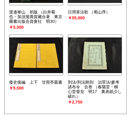
渡邉崋山 初版
（白井菊
日用算法歌
（蜀山序）
也・加須屋壽賀藏合著 東京
￥55,000
圖書出版合資會社 明30）
￥5,500
倭史後編 上下 甘雨亭叢書
刑法/刑法附則 治罪法/參考
諸布令 合巻
（春陽堂・柳
￥5,500
心堂發兌 明17 裏表紙少し
破れ）
￥2,750