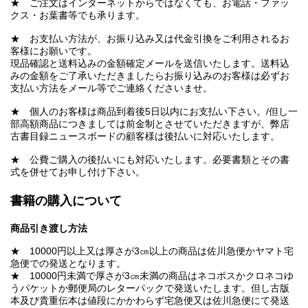
★ ご注文はインターネットからではなくても、お電話・ファッ
クス・お葉書等でも承ります。
★ お支払い方法が、お振り込み又は代金引換をご利用されるお
客様にお願いです。
現品確認と送料込みの金額確定メールを送信いたします。送料込
みの金額をご了承いただきましたらお振り込みのお客様は必ずお
支払い方法をメール等でご連絡くださいませ。
★ 個人のお客様は商品到着後5日以内にお支払い下さい。/但し一
部高額商品につきましては前金制とさせていただきますが、弊店
古書目録ニュースボードの顧客様は後払いに対応いたします。
★ 公費ご購入の後払いにも対応いたします。必要書類とその書
式を併せてお申し付け下さい。
書籍の購入について
商品引き渡し方法
★ 10000円以上又は厚さが3㎝以上の商品は佐川急便かヤマト宅
急便での発送となります。
★ 10000円未満で厚さが3㎝未満の商品はネコポスかクロネコゆ
うパケットか郵便局のレターパックで発送いたします。但し古版
本及び貴重伝本は値段にかかわらず宅急便又は佐川急便にて発送