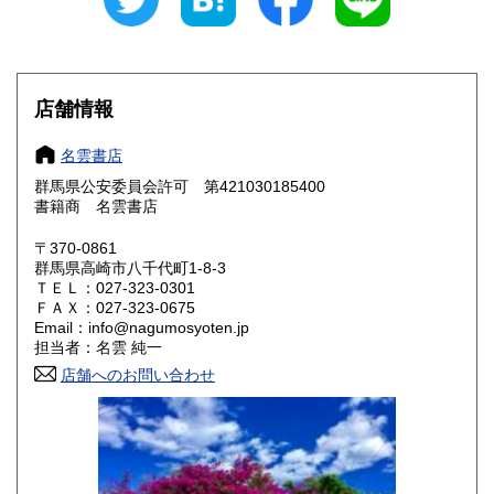
愛知県
三重県
400円
400円
滋賀県
京都府
400円
400円
大阪府
兵庫県
400円
400円
店舗情報
奈良県
和歌山県
400円
400円
名雲書店
群馬県公安委員会許可 第421030185400
鳥取県
島根県
400円
400円
書籍商 名雲書店
岡山県
広島県
400円
400円
〒370-0861
群馬県高崎市八千代町1-8-3
ＴＥＬ：027-323-0301
山口県
徳島県
400円
400円
ＦＡＸ：027-323-0675
Email：info@nagumosyoten.jp
香川県
愛媛県
400円
400円
担当者：名雲 純一
店舗へのお問い合わせ
高知県
福岡県
400円
400円
佐賀県
長崎県
400円
400円
熊本県
大分県
400円
400円