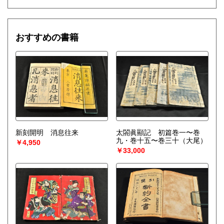
おすすめの書籍
新刻開明 消息往来
太閤眞顯記 初篇巻一〜巻
九・巻十五〜巻三十（大尾）
￥4,950
￥33,000