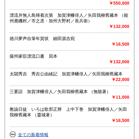
御尊家樣デ御用濟ニナリマシタ古本、雜誌ヲ弊店ヘ御賣リ下
￥550,000
サイマスレバ夫レガ再ビ世ニ出テ役立チマス何卒御不用ノ書
籍、雜誌ガ有リマシタラ何種ヲ問ワズ一册デモ結構デス弊店
漂流并無人島帰着次第 加賀津幡俳人／矢田我柳舊藏本 （能
ヘ御拂下ゲ願ヒマス誠實ヲ旨トシテ必ズ御滿足ノ行ク樣勉強
州鹿磯村／市之丞・加州大野村／長兵衛）
買受致シマス
￥132,000
御報次第遠近問ハズ即時參上地方モ御伺致升
徳川夢声自筆年賀状 細田源吉宛
￥16,500
取り扱い分野
薩州家臣漂流口書 寫本
哲学宗教、歴史、美術工芸、国語国文、古典籍、近代文献、
￥132,000
趣味
キリスト教文献 和本 書画 浮世絵 明治文献 古文書
太閤秀吉 秀吉公由緒記 加賀津幡俳人／矢田我柳舊藏本
￥22,000
三要語 加賀津幡俳人／矢田我柳舊藏本 （無能著）
￥11,000
教諭日徒 いろは歌邪正辨 上中下巻 加賀津幡俳人／矢田
我柳舊藏本 （靈城著）
￥16,500
全ての新着情報