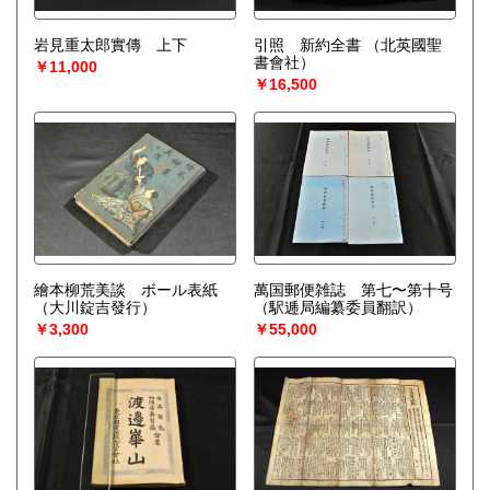
岩見重太郎實傳 上下
引照 新約全書
（北英國聖
書會社）
￥11,000
￥16,500
繪本柳荒美談 ボール表紙
萬国郵便雑誌 第七〜第十号
（大川錠吉發行）
（駅逓局編纂委員翻訳）
￥3,300
￥55,000