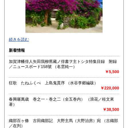
宮崎県
鹿児島県
400円
400円
沖縄県
400円
続きを読む
新着情報
加賀津幡俳人矢田我柳舊藏ノ俳書ヲ主トシタ特集目録 附録
／ニュースボード158號 （名雲純一）
★ 弊店は通常の店舗としては営業しておりませんのでご注
￥5,500
意ください。ただし予めご連絡いただければご希望の品の閲
覧を承ります。
狂歌 たねふくべ 上島鬼貫序 （水谷李郷編跋）
￥220,000
沿線名：JR高崎線、上越新幹線・長野北陸新幹線
最寄駅：高崎駅西口
春興噺萬歳 巻之一・巻之二（全五巻内） （浪花／桂文來
営業時間：4:00〜15:30 FAX 24時間受付 電話9:00〜
著）
18:00
￥38,500
定休日：不定休
書籍の買取について
織部百ヶ條 古田織部記 大野主馬（大野治房）宛 （古織部
／在判）