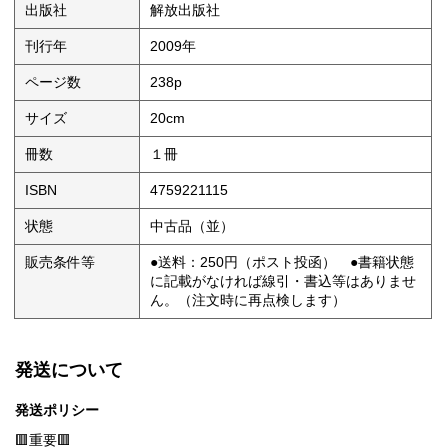
出版社
解放出版社
刊行年
2009年
ページ数
238p
サイズ
20cm
冊数
１冊
ISBN
4759221115
状態
中古品（並）
販売条件等
●送料：250円（ポスト投函） ●書籍状態
に記載がなければ線引・書込等はありませ
ん。（注文時に再点検します）
発送について
発送ポリシー
🟥重要🟥