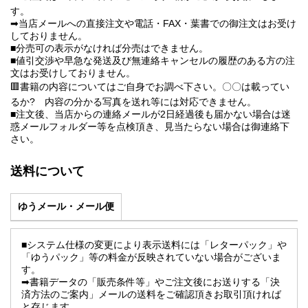
す。
➡当店メールへの直接注文や電話・FAX・葉書での御注文はお受け
しておりません。
■分売可の表示がなければ分売はできません。
■値引交渉や早急な発送及び無連絡キャンセルの履歴のある方の注
文はお受けしておりません。
🟥書籍の内容についてはご自身でお調べ下さい。〇〇は載ってい
るか? 内容の分かる写真を送れ等には対応できません。
■注文後、当店からの連絡メールが2日経過後も届かない場合は迷
惑メールフォルダー等を点検頂き、見当たらない場合は御連絡下
さい。
送料について
ゆうメール・メール便
■システム仕様の変更により表示送料には「レターパック」や
「ゆうパック」等の料金が反映されていない場合がございま
す。
➡書籍データの「販売条件等」やご注文後にお送りする「決
済方法のご案内」メールの送料をご確認頂きお取引頂ければ
と存じます。