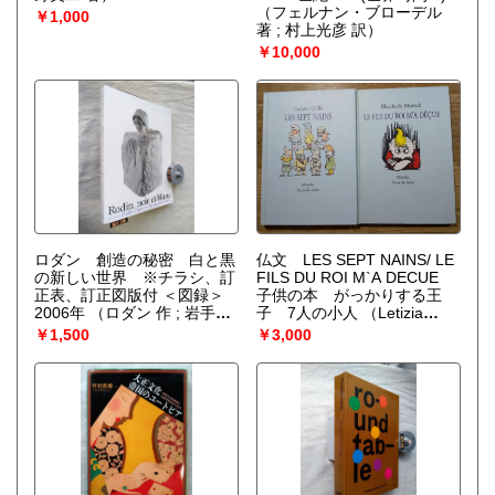
（フェルナン・ブローデル
￥1,000
著 ; 村上光彦 訳）
￥10,000
ロダン 創造の秘密 白と黒
仏文 LES SEPT NAINS/ LE
の新しい世界 ※チラシ、訂
FILS DU ROI M`A DECUE
正表、訂正図版付 ＜図録＞
子供の本 がっかりする王
2006年
（ロダン 作 ; 岩手県
子 7人の小人
（Letizia
立美術館, 下関市立美術館, 静
Cella / Elisabeth Motsch）
￥1,500
￥3,000
岡県立美術館, 兵庫県立美術
館, 読売新聞東京本社文化事
業部 編）