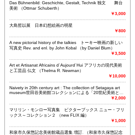
Das Bühnenbild: Geschichte, Gestalt, Technik 独文 舞台
定休日：古本屋として店舗営業はしていません。
美術 （Ottmar Schuberth）
￥3,000
書籍の買取について
https://www.kuragebunko.com/%E3%81%8A%E5%95%8F%E5%
大島哲以展 日本幻想絵画の明星
にお問合せ下さい。
￥800
取り扱い分野
A new pictorial history of the talkies トーキー映画の新しい
写真史 Rev. and enl. by John Kobal （by Daniel Blum）
哲学宗教、歴史、美術工芸、近代文献、趣味、古書一般（そ
￥3,500
の他）
Art et Artisanat Africains d`Aujourd`Hui アフリカの現代美術
と工芸品 仏文 （Thelma R. Newman）
￥10,000
Naivety in 20th century art : The collection of Setagaya art
museum世田谷美術館コレクションによる「20世紀美術と素
朴」展 （大分県立芸術会館編）
￥2,000
マリリン・モンロー写真集 ビクターブックス ニュー・フリ
ックス～コレクション２ （new FLIX 編）
￥1,000
和泉市久保惣記念美術館蔵品選集 増訂. （和泉市久保惣記念