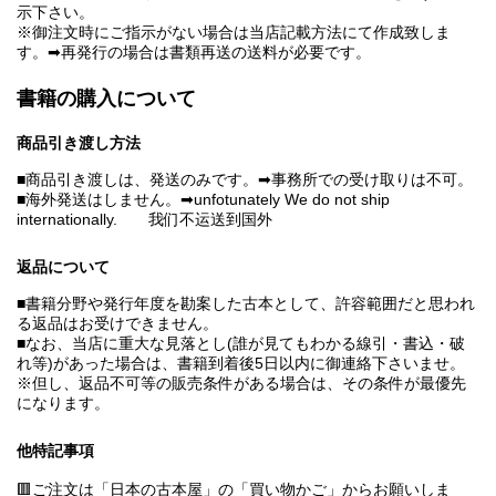
示下さい。
※御注文時にご指示がない場合は当店記載方法にて作成致しま
す。➡再発行の場合は書類再送の送料が必要です。
書籍の購入について
商品引き渡し方法
■商品引き渡しは、発送のみです。➡事務所での受け取りは不可。
■海外発送はしません。➡unfotunately We do not ship
internationally. 我们不运送到国外
返品について
■書籍分野や発行年度を勘案した古本として、許容範囲だと思われ
る返品はお受けできません。
■なお、当店に重大な見落とし(誰が見てもわかる線引・書込・破
れ等)があった場合は、書籍到着後5日以内に御連絡下さいませ。
※但し、返品不可等の販売条件がある場合は、その条件が最優先
になります。
他特記事項
🟥ご注文は「日本の古本屋」の「買い物かご」からお願いしま