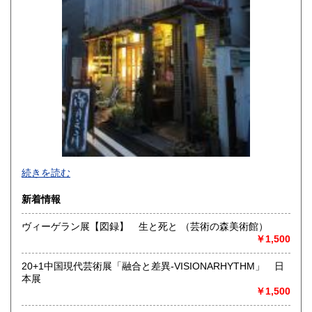
佐賀県
長崎県
250円
250円
熊本県
大分県
250円
250円
宮崎県
鹿児島県
250円
250円
沖縄県
250円
続きを読む
新着情報
ヴィーゲラン展【図録】 生と死と （芸術の森美術館）
￥1,500
-
20+1中国現代芸術展「融合と差異-VISIONARHYTHM」 日
沿線名：-
本展
最寄駅：-
￥1,500
営業時間：事務所(無店舗)、事務所併設のギャラリーのみ不
定期OPEN