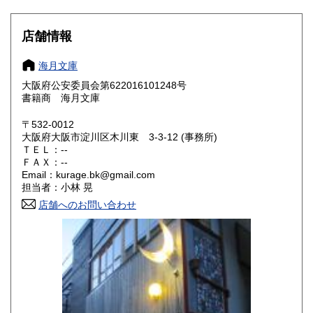
岐阜県
静岡県
250円
250円
店舗情報
愛知県
三重県
250円
250円
海月文庫
滋賀県
京都府
250円
250円
大阪府公安委員会第622016101248号
書籍商 海月文庫
大阪府
兵庫県
250円
250円
〒532-0012
奈良県
和歌山県
大阪府大阪市淀川区木川東 3-3-12 (事務所)
250円
250円
ＴＥＬ：--
ＦＡＸ：--
鳥取県
島根県
250円
250円
Email：kurage.bk@gmail.com
担当者：小林 晃
岡山県
広島県
250円
250円
店舗へのお問い合わせ
山口県
徳島県
250円
250円
香川県
愛媛県
250円
250円
高知県
福岡県
250円
250円