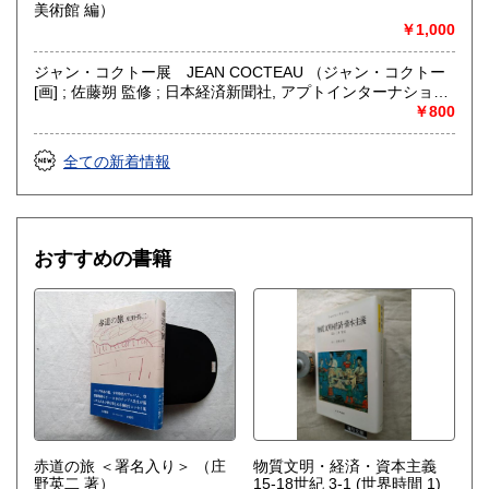
美術館 編）
￥1,000
ジャン・コクトー展 JEAN COCTEAU （ジャン・コクトー
[画] ; 佐藤朔 監修 ; 日本経済新聞社, アプトインターナショナ
ル 編）
￥800
全ての新着情報
おすすめの書籍
赤道の旅 ＜署名入り＞
（庄
物質文明・経済・資本主義
野英二 著）
15-18世紀 3-1 (世界時間 1)