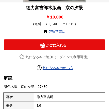
徳力富吉郎木版画 京の夕景
￥10,000
（送料：￥1,130 ～ ￥1,810）
智新堂書店
かごに入れる
気になる本に追加（ログインで利用可能）
気になる本の使い方
解説
彩色木版、京の夕景、27×30
著者
徳力富吉郎
冊数
1枚