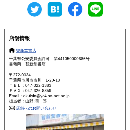
愛知県
三重県
1,200円
1,200円
滋賀県
京都府
1,310円
1,310円
大阪府
兵庫県
1,310円
1,310円
店舗情報
奈良県
和歌山県
1,310円
1,310円
智新堂書店
千葉県公安委員会許可 第441050000686号
鳥取県
島根県
1,440円
1,440円
書籍商 智新堂書店
岡山県
広島県
1,440円
1,440円
〒272-0034
千葉県市川市市川 1-20-19
ＴＥＬ：047-322-1383
山口県
徳島県
1,440円
1,440円
ＦＡＸ：047-326-8359
Email：ok-tisin@yc4.so-net.ne.jp
香川県
愛媛県
1,440円
1,440円
担当者：山野 潤一郎
店舗へのお問い合わせ
高知県
福岡県
1,440円
1,710円
佐賀県
長崎県
1,710円
1,710円