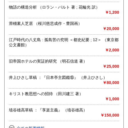
物語の構造分析 （ロラン・バルト 著 ; 花輪光 訳）
書籍の買取について
￥1,200
-
滑稽素人芝居 （桜川慈悲成作・豊国画）
￥20,000
取り扱い分野
哲学宗教、国語国文、近代文献、趣味、古書一般（その他）
江戸時代の八丈島 : 孤島苦の究明 ＜都史紀要 ; 12＞ （東京都
直筆草稿、版画、錦絵、明治文献、近代文献など
公文書館）
￥2,000
旧帝国ホテルの実証的研究 （明石信道 著）
￥25,000
井上ひさし草稿 ：『日本亭主図鑑⑮』 （井上ひさし）
￥80,000
キリスト教思想への招待 （田川建三 著）
￥1,000
埴谷雄高草稿 ：『享楽主義』 （埴谷雄高）
￥150,000