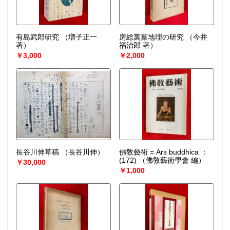
有島武郎研究
（増子正一
房総萬葉地理の研究
（今井
著）
福治郎 著）
￥3,000
￥2,000
長谷川伸草稿
（長谷川伸）
佛敎藝術 = Ars buddhica ：
(172)
（佛敎藝術學會 編）
￥30,000
￥1,000