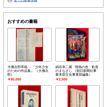
全ての新着情報
おすすめの書籍
大佛次郎草稿 ：『少年少女
絹谷幸二展 : 情熱の色・歓喜
のための作品集』
（大佛次
のまなざし
（朝日新聞社事
郎）
業本部文化事業部編集）
￥80,000
￥2,500