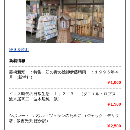
熊本県
大分県
1,710円
1,710円
宮崎県
鹿児島県
1,710円
1,710円
沖縄県
1,810円
続きを読む
新着情報
芸術新潮 ：特集・幻の責め絵師伊藤晴雨 ：１９９５年４
月 （新潮社）
創業昭和10年。
￥1,000
京成市川真間駅前で営業。永井荷風著『断腸亭日乗』に掲
載。主に文科系一般書（文学、限定本、国語国文、歴史哲
イエス時代の日常生活 １，２，３， （ダニエル・ロプス
学、郷土資料、趣味、美術、版画、肉筆、自筆原稿、明治文
波木居斉二・波木居純一訳）
献、近代文献、古文書、錦絵）等を幅広く扱っております。
￥1,500
沿線名：JR総武線 京成線
シボレート : パウル・ツェランのために （ジャック・デリダ
最寄駅：JR市川駅徒歩6分 京成線市川真間駅前徒歩1分
著 ; 飯吉光夫 ほか訳）
営業時間：11:30〜16:00
￥2,500
定休日：木曜日、金曜日、