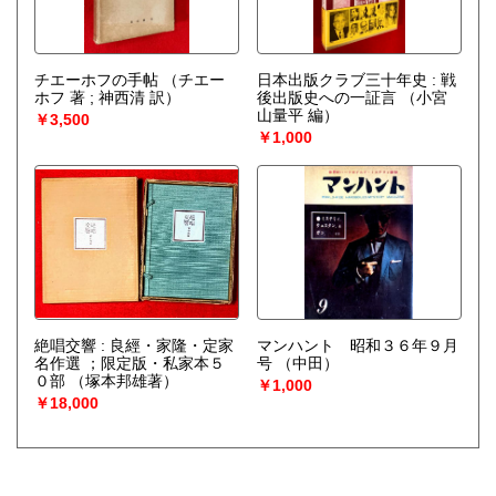
チエーホフの手帖
（チエー
日本出版クラブ三十年史 : 戦
ホフ 著 ; 神西清 訳）
後出版史への一証言
（小宮
山量平 編）
￥3,500
￥1,000
絶唱交響 : 良經・家隆・定家
マンハント 昭和３６年９月
名作選 ；限定版・私家本５
号
（中田）
０部
（塚本邦雄著）
￥1,000
￥18,000