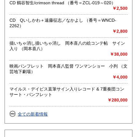
CD 鶴谷智生/crimson thread （番号＝ZCL-019～020）
沿線名：東急田園都市線
￥2,500
最寄駅：三軒茶屋駅北出口Aから下北沢方面へ6分 ゴリラビ
ルの向かい 小田急バス太子堂停留所前
CD Qいしかわ＋遠藤征志／なかよし （番号＝WNCD-
営業時間：平日=10:00〜19:00 日曜・祭日=12:00～18:00
2262）
定休日：火曜日
￥2,800
書籍の買取について
描いちゃ消し描いちゃ消し 岡本喜八の絵コンテ帖 サイン
入り （岡本喜八）
店頭買取り、出張買取りを承っております。
￥38,000
古物商として書籍以外の品々も買取りしています。
お気軽にご相談下さい。
映画パンフレット 岡本喜八監督 ワンマンショー 小判 （文
芸地下劇場）
取り扱い分野
￥4,000
社会科学、美術工芸、趣味、外国書、サブカルチャー、古書
一般（その他）
マイルス・デイビス直筆サイン入りレコード & 7重奏団コン
アナログ・レコードやCDなどの音楽・音声・映像メディア
サート・パンフレット
￥280,000
全ての新着情報