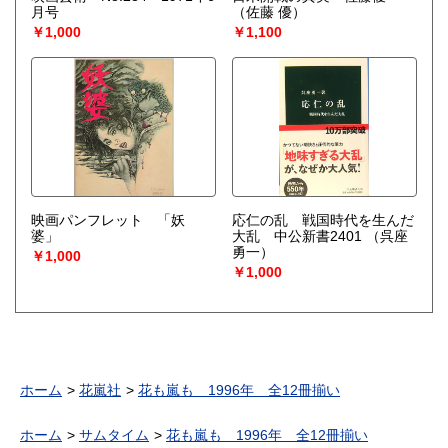
月号
（佐藤 優）
￥1,000
￥1,100
映画パンフレット 「妖
応仁の乱 戦国時代を生んだ
婆」
大乱 中公新書2401
（呉座
勇一）
￥1,000
￥1,000
ホーム
花嵐社
花も嵐も 1996年 全12冊揃い
ホーム
サムタイム
花も嵐も 1996年 全12冊揃い