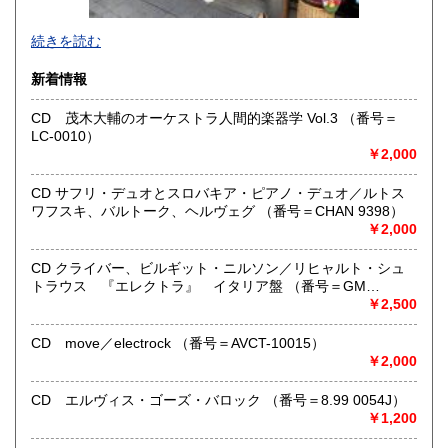
●当店では国内送料は無料です。（特記されたものを除きま
続きを読む
す）。
クリックポスト、スマートレター、レターパック、ゆうメ
新着情報
ール、定形外郵便、
ネコポス、ヤマト宅急便などでお届けしています。
CD 茂木大輔のオーケストラ人間的楽器学 Vol.3 （番号＝
但し、お客様が配送方法をご指定になる場合又は、
LC-0010）
後払いをご希望の場合は送料の実費をお支払い頂きます。
￥2,000
代引きをご希望の場合は代引き手数料及び送料の実費をお
支払い下さい。
●公費ご購入を承ります。 送料は実費をご負担下さい。 お
CD サフリ・デュオとスロバキア・ピアノ・デュオ／ルトス
支払いは後払いが可能です。
ワフスキ、バルトーク、ヘルヴェグ （番号＝CHAN 9398）
※当店は【インボイス制度】の適格請求書発行事業者では
￥2,000
ございません。
●当店では迅速な発送を心掛けています。
CD クライバー、ビルギット・ニルソン／リヒャルト・シュ
ご送金、ご決済の確認が出来ましたら通常24時間以内にお
トラウス 『エレクトラ』 イタリア盤 （番号＝GM
買上商品を発送しています。
6.0001）
￥2,500
（ゆうメールは例外が有ります）。
●商品の発送に際しては水濡れ対策等、丁寧な梱包を心掛けて
CD move／electrock （番号＝AVCT-10015）
います。
￥2,000
●一部の商品は店頭販売の為、品切れになる場合が有りま
す。 ご容赦下さい。
CD エルヴィス・ゴーズ・バロック （番号＝8.99 0054J）
●当店は古書以外にも様々な商品を取り扱っています。下記
￥1,200
『Webサイト』をぜひご覧下さい。