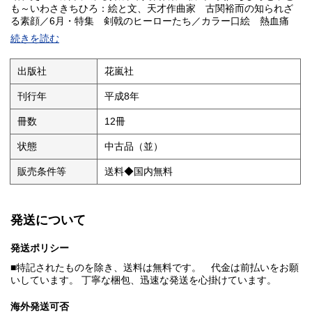
も～いわさきちひろ：絵と文、天才作曲家 古関裕而の知られざ
る素顔／6月・特集 剣戟のヒーローたち／カラー口絵 熱血痛
快 冒険探検物語／宮沢賢治の世界を彫る～畑中 純／読者リクエ
続きを読む
ストによる名作復刻 「山を守る兄弟」～大佛次郎・作、山口将
吉郎・画／渥美 清逝く 「男はつらいよ」ポスター全48作／シリ
ーズ 戦後を彩った名物番組1 NHKテレビ「ジェスチャー」／懐
出版社
花嵐社
かしの毎日小学生新聞～昭和13年～昭和18年まで・・・その他多
数】ソフトバウンド、A4変形判、159pp、本体：少ツカレ有、本
刊行年
平成8年
文：経年のツカレ有り、余白に極く軽いヤケ有り、紙質により外
辺に強ヤケ有り、4月号1葉に小さめの折れと皺有り、12月号3葉の
冊数
12冊
上角に小折れ、6月号と10月号の天に小汚れ有り、表紙：経年並
送料◆国内無料
状態
中古品（並）
販売条件等
送料◆国内無料
発送について
発送ポリシー
■特記されたものを除き、送料は無料です。 代金は前払いをお願
いしています。 丁寧な梱包、迅速な発送を心掛けています。
海外発送可否