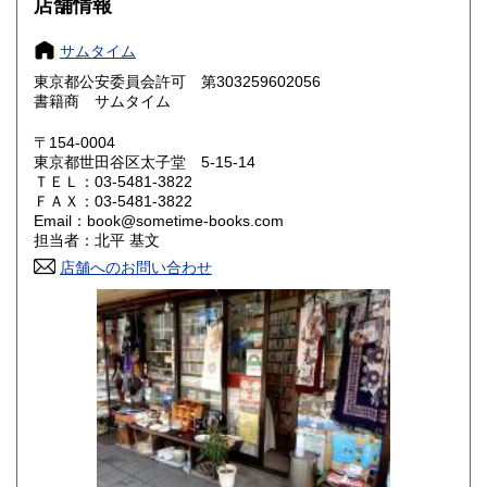
店舗情報
奈良県
和歌山県
600円
600円
サムタイム
東京都公安委員会許可 第303259602056
鳥取県
島根県
600円
600円
書籍商 サムタイム
岡山県
広島県
600円
600円
〒154-0004
東京都世田谷区太子堂 5-15-14
ＴＥＬ：03-5481-3822
山口県
徳島県
600円
600円
ＦＡＸ：03-5481-3822
Email：book@sometime-books.com
香川県
愛媛県
600円
600円
担当者：北平 基文
店舗へのお問い合わせ
高知県
福岡県
600円
600円
佐賀県
長崎県
600円
600円
熊本県
大分県
600円
600円
宮崎県
鹿児島県
600円
600円
沖縄県
600円