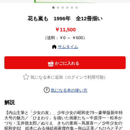
花も嵐も 1996年 全12冊揃い
￥11,500
（送料：￥0 ～ ￥600）
サムタイム
かごに入れる
気になる本に追加（ログインで利用可能）
気になる本の使い方
解説
【内山主筆と「少女の友」、少年少女の昭和史79～豪華版新年特
大号の魅力／「ひまわり」を描いた画家たち～中原淳一・松本か
つぢ・玉井徳太郎／ぬりえ きちの童画～蔦屋喜一／少年少女の
昭和史82 絵本にみる挿絵画家傑作集～秋山正美／ちひろと子ど