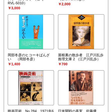
RVL-5010）
￥2,000
￥3,000
岡部冬彦のヒコーキばんざ
屋根裏の散歩者 江戸川乱歩
い
（岡部冬彦）
推理文庫 2
（江戸川乱歩）
￥1,400
￥700
映画芸術 No.284 1971年6
日米開戦の真実 佐藤優