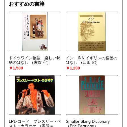
おすすめの書籍
ドイツワイン物語 楽しい銘
イン INN イギリスの宿屋の
柄のはなし
（古賀 守）
はなし
（臼田 昭）
￥1,500
￥1,200
LPレコード プレスリー・ベ
Smaller Slang Dictionary
スト・カラオケ
（番号＝
（Eric Partridge）