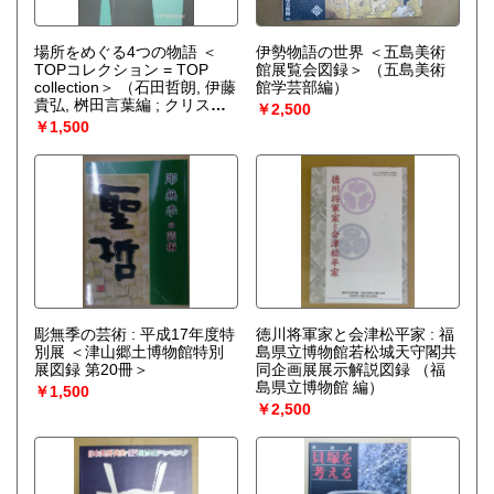
場所をめぐる4つの物語 ＜
伊勢物語の世界 ＜五島美術
TOPコレクション = TOP
館展覧会図録＞
（五島美術
collection＞
（石田哲朗, 伊藤
館学芸部編）
貴弘, 桝田言葉編 ; クリスト
￥2,500
ファー・スティヴンズ訳）
￥1,500
彫無季の芸術 : 平成17年度特
徳川将軍家と会津松平家 : 福
別展 ＜津山郷土博物館特別
島県立博物館若松城天守閣共
展図録 第20冊＞
同企画展展示解説図録
（福
島県立博物館 編）
￥1,500
￥2,500