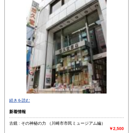
宮崎県
鹿児島県
600円
600円
沖縄県
600円
続きを読む
新着情報
古鏡 : その神秘の力 （川崎市市民ミュージアム編）
￥2,500
神保町駅から靖国通り沿い右側を駿河台に向けて歩いていき