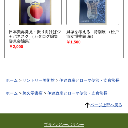
日本美再発見・振り向けばジ
貝塚を考える : 特別展
（松戸
ャパネスク
（カタログ編集
市立博物館 編）
委員会編集）
￥1,500
￥2,000
ホーム
サントリー美術館
伊達政宗とローマ使節・支倉常長
ホーム
悠久堂書店
伊達政宗とローマ使節・支倉常長
ページ上部へ戻る
プライバシーポリシー