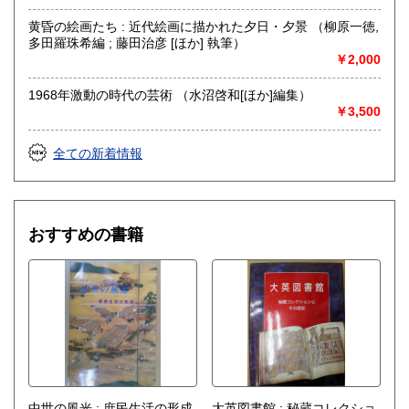
山岳・料理・中国美術・書道・美術展カタログ
黄昏の絵画たち : 近代絵画に描かれた夕日・夕景 （柳原一徳,
多田羅珠希編 ; 藤田治彦 [ほか] 執筆）
￥2,000
1968年激動の時代の芸術 （水沼啓和[ほか]編集）
￥3,500
全ての新着情報
おすすめの書籍
中世の風光 : 庶民生活の形成
大英図書館 : 秘蔵コレクショ