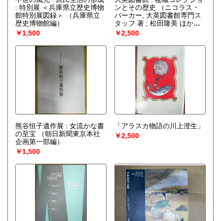
: 特別展 ＜兵庫県立歴史博物
ンとその歴史
（ニコラス・
館特別展図録＞
（兵庫県立
バーカー, 大英図書館専門ス
歴史博物館編）
タッフ 著 ; 松田隆美 ほか
訳）
￥1,500
￥2,500
熊谷恒子遺作展 : 女流かな書
「アラスカ物語の川上澄生」
の至宝
（朝日新聞東京本社
￥2,500
企画第一部編）
￥1,500