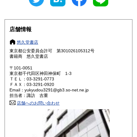
愛知県
三重県
600円
600円
滋賀県
京都府
600円
600円
大阪府
兵庫県
600円
600円
店舗情報
奈良県
和歌山県
600円
600円
悠久堂書店
東京都公安委員会許可 第301026105312号
鳥取県
島根県
600円
600円
書籍商 悠久堂書店
岡山県
広島県
600円
600円
〒101-0051
東京都千代田区神田神保町 1-3
ＴＥＬ：03-3291-0773
山口県
徳島県
600円
600円
ＦＡＸ：03-3291-0920
Email：yukyudou3291@gb3.so-net.ne.jp
香川県
愛媛県
600円
600円
担当者：諏訪 吉重
店舗へのお問い合わせ
高知県
福岡県
600円
600円
佐賀県
長崎県
600円
600円
熊本県
大分県
600円
600円