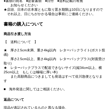
●書類の宛名 ●必要書類 ●日付 ●送料記載の有無
お知らせください
★店頭、日本の古本屋ともに取り置き期限は10日になりますので
それ以上、日にちがかかる場合は事前にご連絡ください。
書籍の購入について
商品引き渡し方法
【 送料について 】
★ 厚さ2.5cm未満、重さ4kg以内 レターパックライト(ポスト投
函)
厚さ2.5cm以上、重さ4kg以内 レターパックプラス(対面受け
取り)
★ レターパックプラスで配送できないサイズ(縦34cm以上、横
25cm以上 もしくは極端に厚い本)
また高額商品につきましても発送はすべて佐川急便となりま
す
■ 海外発送に関してはご相談ください。
返品について
現品が表記されているものと異なる場合、