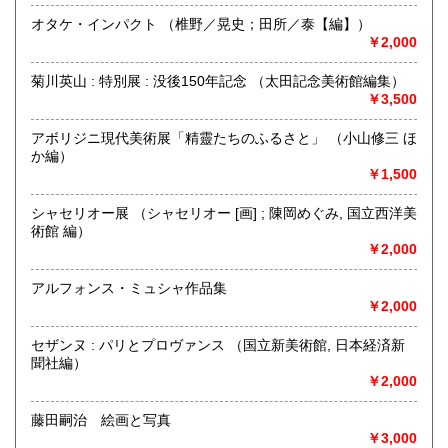
カーブに差し掛かると白いビルに悠久堂の看板が見えます。
オタケ・インパクト （椎野／晃史；田所／泰【編】）
通り沿いのショーケースには中国の美術書や美術全集が各種
￥2,000
揃えられています。
店内には山岳書・料理書・書道・美術関係の本など趣味に関
菊川英山 : 特別展 : 没後150年記念 （太田記念美術館編集）
する本が
￥3,500
ございます。
お探しの本等ございましたら、お気軽にお尋ねください。
常時宅配買取、出張買取、宅配買取も行っておりますので、
アボリジニ現代美術展「精靈たちのふるさと」 （小山修三 ほ
お問い合わせください。
か編）
￥1,500
沿線名：都営新宿線・三田線 東京メトロ半蔵門線 JR総武線
最寄駅：神保町駅A7出口徒歩3分 御茶ノ水駅徒歩9分
シャセリオー展 （シャセリオー [画] ; 陳岡めぐみ, 国立西洋美
営業時間：平日・祭日共に 11時から18時まで
術館 編）
定休日：日曜定休・年末年始 (休業日:12月28日から1月4日)
￥2,000
書籍の買取について
アルフォンス・ミュシャ作品集
￥2,000
古書籍の買い取りをしておりますので
まずは電話かメール、ホームページのフォーマットからご連
セザンヌ : パリとプロヴァンス （国立新美術館, 日本経済新
絡ください。
聞社編）
￥2,000
取り扱い分野
藤田嗣治 絵画と写真
自然科学、美術工芸、趣味、サブカルチャー、古書一般（そ
￥3,000
の他）