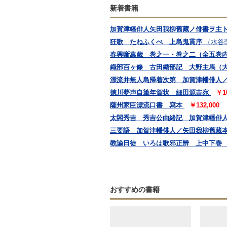
新着書籍
加賀津幡俳人矢田我柳舊藏ノ俳書ヲ主ト
狂歌 たねふくべ 上島鬼貫序
（水谷
春興噺萬歳 巻之一・巻之二（全五巻
織部百ヶ條 古田織部記 大野主馬（
漂流并無人島帰着次第 加賀津幡俳人
徳川夢声自筆年賀状 細田源吉宛
￥1
薩州家臣漂流口書 寫本
￥132,000
太閤秀吉 秀吉公由緒記 加賀津幡俳
三要語 加賀津幡俳人／矢田我柳舊藏
教諭日徒 いろは歌邪正辨 上中下巻
おすすめの書籍