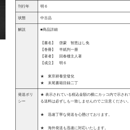
刊行年
明６
状態
中古品
解説
■商品詳細
【書名】 啓蒙 智恵はし免
【巻冊】 半紙判一册
【著者】 回春樓主人著
【成立】 明６
★ 東亰耕養堂發兌
★ 末尾書籍目録二丁
発送ポリ
★ 表示されている税込金額の横にカッコ内で示され
シー
る送料は必ずしも一致しませんのでご注意ください
★ 迅速丁寧な発送を心懸けております。
★ 海外発送も迅速に対応いたします。