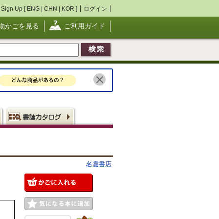
Sign Up [
ENG
|
CHN
|
KOR
]
ログイン
物かごを見る
ご利用ガイド
名雲書店