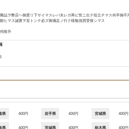
雜誌ヲ弊店ヘ御賣リ下サイマスレバ夫レガ再ビ世ニ出テ役立チマス何卒御不
願ヒマス誠實ヲ旨トシテ必ズ御滿足ノ行ク樣勉強買受致シマス
伺致升
報
-3
森県
400円
岩手県
400円
宮城県
400円
島県
400円
茨城県
400円
栃木県
400円