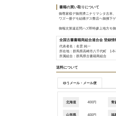
書籍の買い取りについて
御尊家樣デ御用濟ニナリマシタ古本、
ワズ一册デモ結構デス弊店ヘ御拂下ゲ
御報次第遠近問ハズ即時參上地方モ御
全国古書書籍商組合連合会 登録情
代表者名：名雲 純一
所在地：群馬県高崎市八千代町 1-8
所属組合：群馬県古書籍商組合
送料について
ゆうメール・メール便
北海道
400円
青
山形県
400円
福