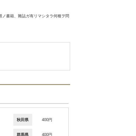
用ノ書籍、雜誌ガ有リマシタラ何種ヲ問
秋田県
400円
群馬県
400円