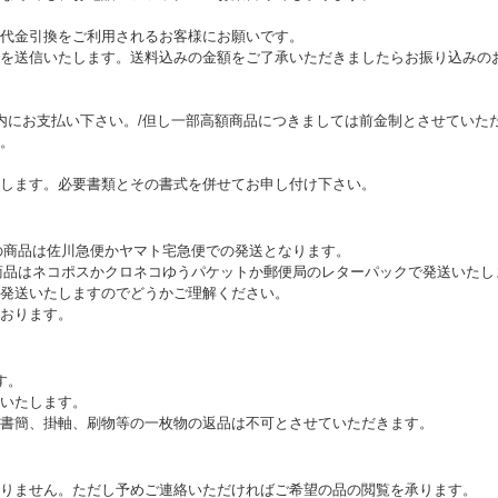
代金引換をご利用されるお客様にお願いです。
を送信いたします。送料込みの金額をご了承いただきましたらお振り込みの
内にお支払い下さい。/但し一部高額商品につきましては前金制とさせていた
。
します。必要書類とその書式を併せてお申し付け下さい。
上の商品は佐川急便かヤマト宅急便での発送となります。
満の商品はネコポスかクロネコゆうパケットか郵便局のレターパックで発送いた
発送いたしますのでどうかご理解ください。
おります。
す。
いたします。
書簡、掛軸、刷物等の一枚物の返品は不可とさせていただきます。
りません。ただし予めご連絡いただければご希望の品の閲覧を承ります。