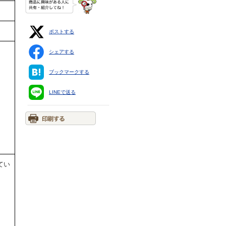
ポストする
シェアする
ブックマークする
LINEで送る
てい
。