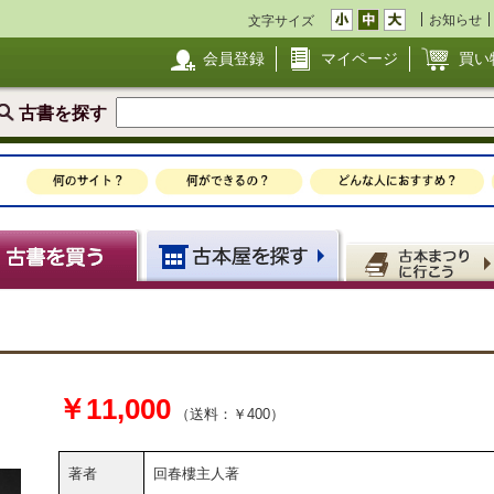
お知らせ
文字サイズ
会員登録
マイページ
買い
古書を探す
￥11,000
（送料：￥400）
著者
回春樓主人著