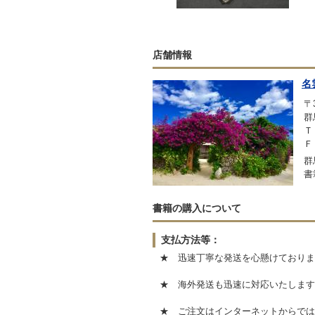
店舗情報
名
〒3
群
Ｔ
Ｆ
群
書
書籍の購入について
支払方法等：
★ 迅速丁寧な発送を心懸けておりま
★ 海外発送も迅速に対応いたします
★ ご注文はインターネットからでは