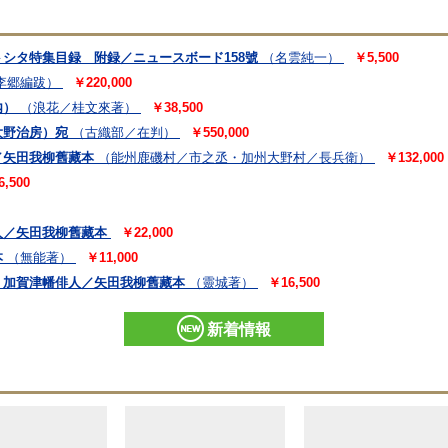
シタ特集目録 附録／ニュースボード158號
（名雲純一）
￥5,500
李郷編跋）
￥220,000
内）
（浪花／桂文來著）
￥38,500
大野治房）宛
（古織部／在判）
￥550,000
／矢田我柳舊藏本
（能州鹿磯村／市之丞・加州大野村／長兵衛）
￥132,000
6,500
人／矢田我柳舊藏本
￥22,000
本
（無能著）
￥11,000
 加賀津幡俳人／矢田我柳舊藏本
（靈城著）
￥16,500
新着情報