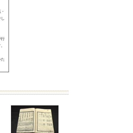
話・
申し
が行
す。
いた