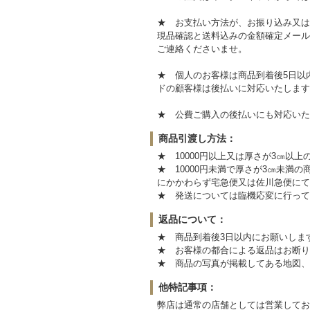
★ お支払い方法が、お振り込み又は
現品確認と送料込みの金額確定メール
ご連絡くださいませ。
★ 個人のお客様は商品到着後5日以
ドの顧客様は後払いに対応いたします
★ 公費ご購入の後払いにも対応いた
商品引渡し方法：
★ 10000円以上又は厚さが3㎝以
★ 10000円未満で厚さが3㎝未
にかかわらず宅急便又は佐川急便にて
★ 発送については臨機応変に行って
返品について：
★ 商品到着後3日以内にお願いしま
★ お客様の都合による返品はお断り
★ 商品の写真が掲載してある地図、
他特記事項：
弊店は通常の店舗としては営業してお