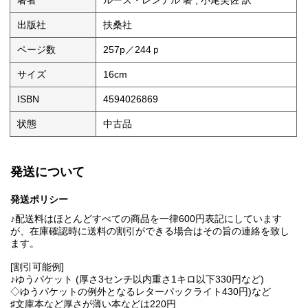
著者
ルース・レンデル 著 ; 小尾芙佐 訳
出版社
扶桑社
ページ数
257p／244ｐ
サイズ
16cm
ISBN
4594026869
状態
中古品
発送について
発送ポリシー
♪配送料はほとんどすべての商品を一律600円表記にしています
が、在庫確認時に送料の割引ができる場合はその旨の連絡を致し
ます。
[割引可能例]
♪ゆうパケット (厚さ3センチ以内重さ1キロ以下330円など)
◇ゆうパケットの例外となるレターパックライト430円)など
♯文庫本など厚さが薄い本などは220円