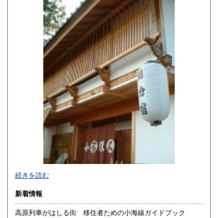
佐賀県
長崎県
600円
600円
熊本県
大分県
600円
600円
宮崎県
鹿児島県
600円
600円
沖縄県
600円
続きを読む
新着情報
高原列車がはしる街 移住者ための小海線ガイドブック