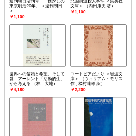
週刊朝日増刊号 「懐かしの
北国街道殺人事件 ＜集英社
東京明治20年」 ＜週刊朝日
文庫＞
（内田康夫 著）
＞
￥1,100
￥1,100
世界への信頼と希望、そして
ユートピアだより ＜岩波文
愛 アーレント「活動的生」
庫＞
（ウィリアム・モリス
から考える
（林 大地）
作 ; 松村達雄 訳）
￥4,180
￥2,200