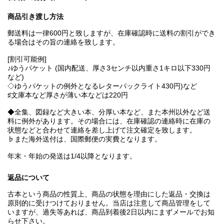
商品引き渡し方法
郵送料は一律600円と致しますが、在庫確認時に送料の割引ができ
る場合はその旨の連絡を致します。
[割引可能例]
♪ゆうパケット (国内配送、厚さ3センチ以内重さ1キロ以下330円
など)
◇ゆうパケットの例外となるレターパックライト430円)など
♯文庫本など厚さが薄い本などは220円
◆全集、図録など大きい本、分厚い本など、また本州以外など送
料に例外があります。その場合には、在庫確認の連絡時に在庫の
状態などと合わせて連絡を差し上げて注文確定を致します。
♭また海外送付は、国際郵便の実費となります。
年末・年始の発送は1/4以降となります。
返品について
古本という商品の性質上、商品の状態を理由にした返品・交換は
原則的に受けつけておりません。当店は注意して商品管理をして
いますが、過失等あれば、商品到着後2日以内にまずメールでお知
らせ下さい。