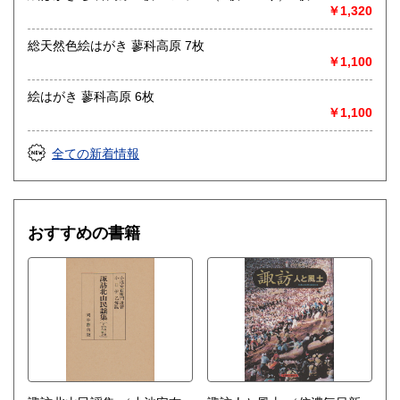
取り扱い分野
￥1,320
哲学宗教、歴史、社会科学、美術工芸、外国文学、趣味、サ
ブカルチャー、古書一般（その他）
総天然色絵はがき 蓼科高原 7枚
￥1,100
絵はがき 蓼科高原 6枚
￥1,100
全ての新着情報
おすすめの書籍