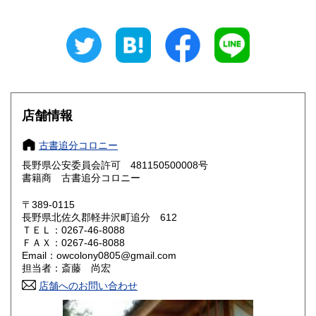
岐阜県
静岡県
600円
600円
愛知県
三重県
600円
600円
滋賀県
京都府
600円
600円
大阪府
兵庫県
600円
600円
店舗情報
奈良県
和歌山県
600円
600円
古書追分コロニー
長野県公安委員会許可 481150500008号
鳥取県
島根県
600円
600円
書籍商 古書追分コロニー
岡山県
広島県
600円
600円
〒389-0115
長野県北佐久郡軽井沢町追分 612
ＴＥＬ：0267-46-8088
山口県
徳島県
600円
600円
ＦＡＸ：0267-46-8088
Email：owcolony0805@gmail.com
香川県
愛媛県
600円
600円
担当者：斎藤 尚宏
店舗へのお問い合わせ
高知県
福岡県
600円
600円