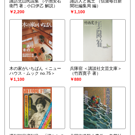
諏訪北山民謡集
（小池安右
諏訪人と風土
（信濃毎日新
衛門 著 ; 小口伊乙 解説）
聞社編集局 編）
￥2,200
￥1,100
木の家がいちばん ＜ニュー
兵隊宿 ＜講談社文芸文庫＞
ハウス・ムック no.75＞
（竹西寛子 著）
￥1,100
￥880