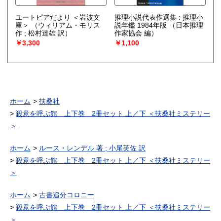
ユートピアだより ＜岩波文
推理小説代表作選集 : 推理小
庫＞
（ウィリアム・モリス
説年鑑 1984年版
（日本推理
作 ; 松村達雄 訳）
作家協会 編）
￥3,300
￥1,100
ホーム
扶桑社
殺意を呼ぶ館 上下巻 2冊セット 上／下 ＜扶桑社ミステリー
＞
ホーム
ルース・レンデル 著 ; 小尾芙佐 訳
殺意を呼ぶ館 上下巻 2冊セット 上／下 ＜扶桑社ミステリー
＞
ホーム
古書追分コロニー
殺意を呼ぶ館 上下巻 2冊セット 上／下 ＜扶桑社ミステリー
＞