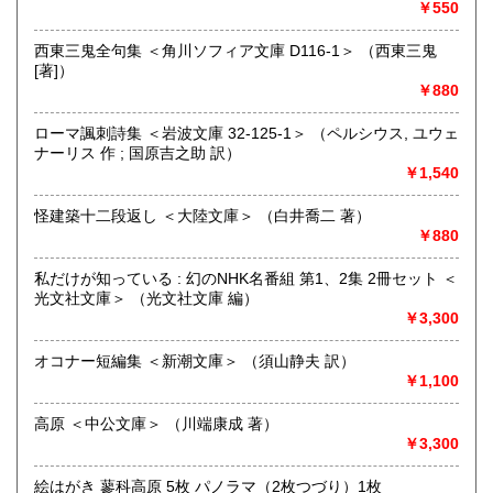
￥550
追分コロニーは「豊かな暮らし」をテーマにした「村の古本
屋」です。人が精神的に豊かな生活を送るための 様々な遊び
西東三鬼全句集 ＜角川ソフィア文庫 D116-1＞ （西東三鬼
的「衣・食・住、アート、音楽、旅、 趣味、健康、文芸、経
[著]）
済、社会、哲学、政治」 等の幅広いテーマを扱います。
￥880
「日本の古本屋」で販売している古本は、隣りの「文化磁場
油や」で一部展示販売も春～秋にしています、堀辰雄、立原
ローマ諷刺詩集 ＜岩波文庫 32-125-1＞ （ペルシウス, ユウェ
道造、加藤周一などのゆかりの土地柄です。信州にお越しの
ナーリス 作 ; 国原吉之助 訳）
場合はどうぞお立ち寄り下さい。
￥1,540
沿線名：しなの鉄道
怪建築十二段返し ＜大陸文庫＞ （白井喬二 著）
最寄駅：信濃追分駅
￥880
営業時間：12:00〜17:00
定休日：火・水曜日(夏季:毎日営業、冬季:天気次第)
私だけが知っている : 幻のNHK名番組 第1、2集 2冊セット ＜
光文社文庫＞ （光文社文庫 編）
書籍の買取について
￥3,300
◇近隣であれば書籍の買取をしています。少数であれば店へ
オコナー短編集 ＜新潮文庫＞ （須山静夫 訳）
の持ち込み、あるいは量が多い場合はまずは電話などで相談
￥1,100
をさせていただくこともあります。
高原 ＜中公文庫＞ （川端康成 著）
買取が出来る本とそうでない本があります、メール・電話等
￥3,300
で連絡頂ければと思います。
絵はがき 蓼科高原 5枚 パノラマ（2枚つづり）1枚