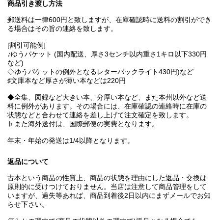
商品引き渡し方法
郵送料は一律600円と致しますが、在庫確認時に送料の割引ができ
る場合はその旨の連絡を致します。
[割引可能例]
♪ゆうパケット (国内配送、厚さ3センチ以内重さ1キロ以下330円
など)
◇ゆうパケットの例外となるレターパックライト430円)など
♯文庫本など厚さが薄い本などは220円
◆全集、図録など大きい本、分厚い本など、また本州以外など送
料に例外があります。その場合には、在庫確認の連絡時に在庫の
状態などと合わせて連絡を差し上げて注文確定を致します。
♭また海外送付は、国際郵便の実費となります。
年末・年始の発送は1/4以降となります。
返品について
古本という商品の性質上、商品の状態を理由にした返品・交換は
原則的に受けつけておりません。当店は注意して商品管理をして
いますが、過失等あれば、商品到着後2日以内にまずメールでお知
らせ下さい。