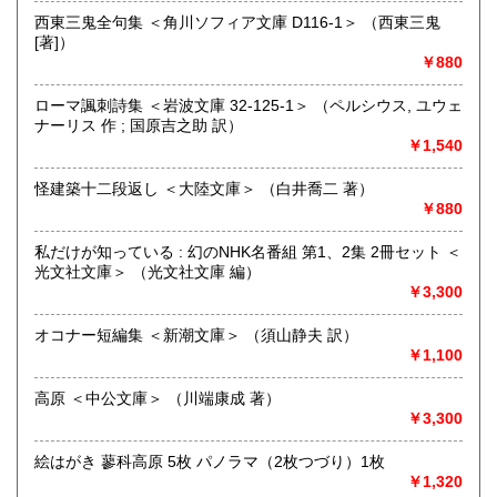
屋」です。人が精神的に豊かな生活を送るための 様々な遊び
西東三鬼全句集 ＜角川ソフィア文庫 D116-1＞ （西東三鬼
的「衣・食・住、アート、音楽、旅、 趣味、健康、文芸、経
[著]）
済、社会、哲学、政治」 等の幅広いテーマを扱います。
￥880
「日本の古本屋」で販売している古本は、隣りの「文化磁場
油や」で一部展示販売も春～秋にしています、堀辰雄、立原
ローマ諷刺詩集 ＜岩波文庫 32-125-1＞ （ペルシウス, ユウェ
道造、加藤周一などのゆかりの土地柄です。信州にお越しの
ナーリス 作 ; 国原吉之助 訳）
場合はどうぞお立ち寄り下さい。
￥1,540
沿線名：しなの鉄道
怪建築十二段返し ＜大陸文庫＞ （白井喬二 著）
最寄駅：信濃追分駅
￥880
営業時間：12:00〜17:00
定休日：火・水曜日(夏季:毎日営業、冬季:天気次第)
私だけが知っている : 幻のNHK名番組 第1、2集 2冊セット ＜
光文社文庫＞ （光文社文庫 編）
書籍の買取について
￥3,300
◇近隣であれば書籍の買取をしています。少数であれば店へ
オコナー短編集 ＜新潮文庫＞ （須山静夫 訳）
の持ち込み、あるいは量が多い場合はまずは電話などで相談
￥1,100
をさせていただくこともあります。
高原 ＜中公文庫＞ （川端康成 著）
買取が出来る本とそうでない本があります、メール・電話等
￥3,300
で連絡頂ければと思います。
絵はがき 蓼科高原 5枚 パノラマ（2枚つづり）1枚
取り扱い分野
￥1,320