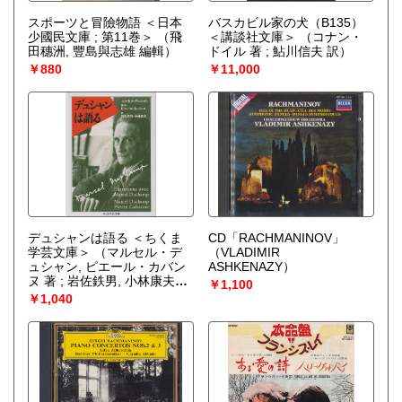
スポーツと冒險物語 ＜日本
バスカビル家の犬（B135）
少國民文庫 ; 第11巻＞
（飛
＜講談社文庫＞
（コナン・
田穗洲, 豐島與志雄 編輯）
ドイル 著 ; 鮎川信夫 訳）
￥880
￥11,000
デュシャンは語る ＜ちくま
CD「RACHMANINOV」
学芸文庫＞
（マルセル・デ
（VLADIMIR
ュシャン, ピエール・カバン
ASHKENAZY）
ヌ 著 ; 岩佐鉄男, 小林康夫
￥1,100
訳）
￥1,040