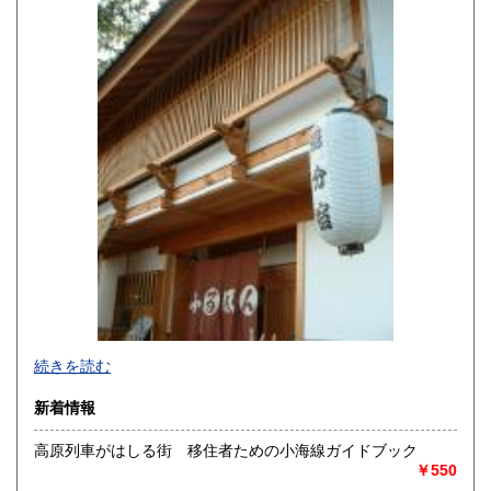
熊本県
大分県
600円
600円
宮崎県
鹿児島県
600円
600円
沖縄県
600円
続きを読む
新着情報
高原列車がはしる街 移住者ための小海線ガイドブック
￥550
追分コロニーは「豊かな暮らし」をテーマにした「村の古本