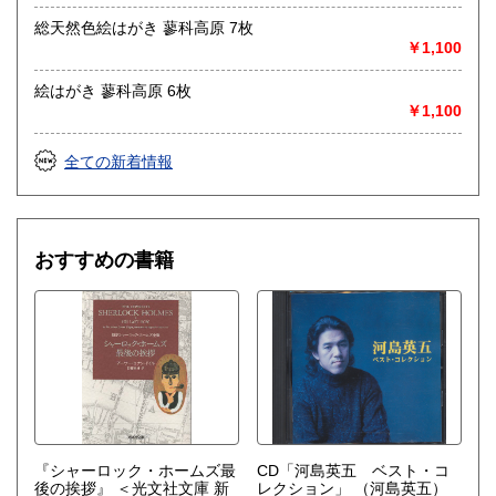
哲学宗教、歴史、社会科学、美術工芸、外国文学、趣味、サ
ブカルチャー、古書一般（その他）
総天然色絵はがき 蓼科高原 7枚
￥1,100
絵はがき 蓼科高原 6枚
￥1,100
全ての新着情報
おすすめの書籍
『シャーロック・ホームズ最
CD「河島英五 ベスト・コ
後の挨拶』 ＜光文社文庫 新
レクション」
（河島英五）