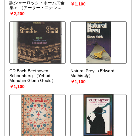
訳シャーロック・ホームズ全
￥1,100
集＞
（アーサー・コナン・
ドイル 著 ; 日暮雅通 訳）
￥2,200
CD Bach Beethoven
Natural Prey
（Edward
Schoenberg
（Yehudi
Mathis 著）
Menuhin Glenn Gould）
￥1,100
￥1,100