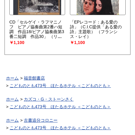
CD「セルゲイ・ラフマニノ
「EPレコード：ある愛の
フ ピアノ協奏曲第2番ハ短
詩」（C.I.C提供「ある愛の
調 作品18/ピアノ協奏曲第3
詩」主題歌）
（フランシ
番二短調 作品30」
（リー
ス・レイ）
リャ・ジンベルシュテイン
￥1,100
￥1,100
（ピアノ））
ホーム
福音館書店
こどものとも473号 ほたるホテル ＜こどものとも＞
ホーム
カズコ・G・ストーンさく
こどものとも473号 ほたるホテル ＜こどものとも＞
ホーム
古書追分コロニー
こどものとも473号 ほたるホテル ＜こどものとも＞