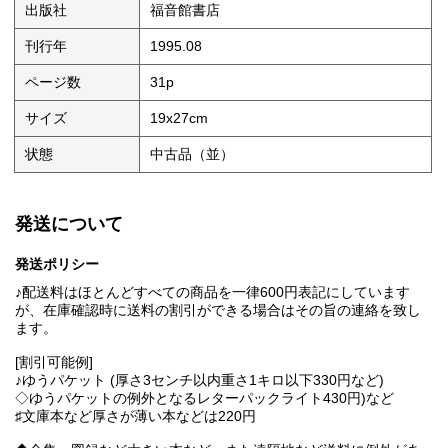
出版社
福音館書店
刊行年
1995.08
ページ数
31p
サイズ
19x27cm
状態
中古品（並）
発送について
発送ポリシー
♪配送料はほとんどすべての商品を一律600円表記にしています
が、在庫確認時に送料の割引ができる場合はその旨の連絡を致し
ます。
[割引可能例]
♪ゆうパケット (厚さ3センチ以内重さ1キロ以下330円など)
◇ゆうパケットの例外となるレターパックライト430円)など
♯文庫本など厚さが薄い本などは220円