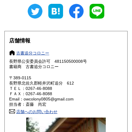
600円
600円
愛知県
三重県
600円
600円
滋賀県
京都府
600円
600円
大阪府
兵庫県
600円
600円
店舗情報
奈良県
和歌山県
600円
600円
古書追分コロニー
長野県公安委員会許可 481150500008号
鳥取県
島根県
600円
600円
書籍商 古書追分コロニー
岡山県
広島県
600円
600円
〒389-0115
長野県北佐久郡軽井沢町追分 612
ＴＥＬ：0267-46-8088
山口県
徳島県
600円
600円
ＦＡＸ：0267-46-8088
Email：owcolony0805@gmail.com
香川県
愛媛県
600円
600円
担当者：斎藤 尚宏
店舗へのお問い合わせ
高知県
福岡県
600円
600円
佐賀県
長崎県
600円
600円