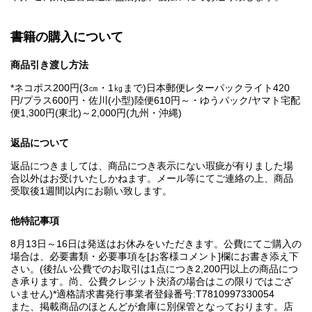
書籍の購入について
商品引き渡し方法
*ネコポス200円(3㎝・1㎏まで)日本郵便レターパックライト420
円/プラス600円・佐川(小型)陸便610円～・ゆうパック/ヤマト宅配
便1,300円(東北)～2,000円(九州・沖縄)
返品について
返品につきましては、商品につき表示にない瑕疵が有りました場
合以外はお受けいたしかねます。メール等にてご連絡の上、商品
受取後1週間以内にお願い致します。
他特記事項
8月13日～16日は発送はお休みをいただきます。公費にてご購入の
場合は、必要書類・必要事項を[お客様コメント]欄にお書き添え下
さい。(後払い公費でのお取引は1点につき2,200円以上の商品につ
き承ります。尚、公費クレジット決済の場合はこの限りではござ
いません)*適格請求書発行事業者登録番号:T7810997330054
また、掲載商品のほとんどが倉庫に別保管となっております。店