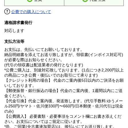
公費での購入について
適格請求書発行
対応します
支払方法等
お支払は、先払いにてお願いしております。
納品明細書を添えてお送り致しますが、領収書(インボイス対応可)
が必要な際はお知らせください。
(代引の領収書は配送業者の発行となります)
*公費ご購入は、別途対応致しております。(1点につき2,200円以上
の商品につき公費・後払いでのお取引にて承ります)
【クレジット利用の場合】 代金のご案内後5日以内のご決済をお願
いしております。
【郵便振替・銀行振込の場合】代金のご案内後、1週間以内にご送
金ください。
【代金引換】代金ご案内後、発送致します。(代引手数料:ゆうメー
ル250円/ヤマト・佐川便330円〜660円/日本郵便・佐川代引は現金
のみ)
【公費購入】 必要書類・必要事項をコメント欄にお書き添えくだ
さい。お支払についてはご規定に従います。
*尚、ご同業(全古書連加盟店)は、後払いにてお送り致します。