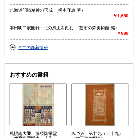
北海道開拓精神の形成 （榎本守恵 著）
￥1,650
本田明二展図録 : 北の風土を刻む （芸術の森美術館 編）
￥660
全ての新着情報
おすすめの書籍
札幌南大通 藤枝隆栄堂
みづゑ 第廿九（二十九）