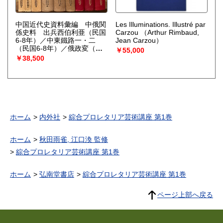
中国近代史資料彙編 中俄関
Les Illuminations. Illustré par
係史料 出兵西伯利亜（民国
Carzou
（Arthur Rimbaud,
6-8年）／中東鐵路一・二
Jean Carzou）
（民国6-8年）／俄政変（民
￥55,000
国9年）／中東路與東北辺防
￥38,500
（民国9年）／中東鐵路・俄
政変（民国10年）／東北邊
防・外蒙古（民国10年）／一
般交渉（民国9年・10年）
（中央研究院近代史研究所
編）
ホーム
内外社
綜合プロレタリア芸術講座 第1巻
ホーム
秋田雨雀, 江口渙 監修
綜合プロレタリア芸術講座 第1巻
ホーム
弘南堂書店
綜合プロレタリア芸術講座 第1巻
ページ上部へ戻る