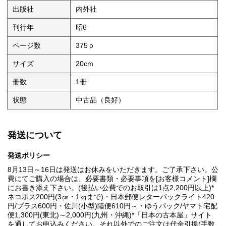
出版社
内外社
刊行年
昭6
ページ数
375ｐ
サイズ
20cm
冊数
1冊
状態
中古品（良好）
発送について
発送ポリシー
8月13日～16日は発送はお休みをいただきます。ご了承下さい。公
費にてご購入の場合は、必要書類・必要事項を[お客様コメント]欄
にお書き添え下さい。(後払い公費でのお取引は1点2,200円以上)*
ネコポス200円(3㎝・1㎏まで)・日本郵便レターパックライト420
円/プラス600円・佐川(小型)陸便610円～・ゆうパック/ヤマト宅配
便1,300円(東北)～2,000円(九州・沖縄)*「日本の古本屋」サイト
を通してお申込みください。それ以外でのご注文は代金引換(手数