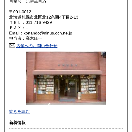
書籍商 弘南堂書店
岡山県
広島県
900円
900円
〒001-0012
北海道札幌市北区北12条西4丁目2-13
ＴＥＬ：011-716-9429
山口県
徳島県
900円
910円
ＦＡＸ：--
Email：konando@ninus.ocn.ne.jp
香川県
愛媛県
910円
910円
担当者：高木庄一
店舗へのお問い合わせ
高知県
福岡県
910円
930円
佐賀県
長崎県
930円
930円
熊本県
大分県
930円
930円
宮崎県
鹿児島県
930円
930円
沖縄県
1,430円
1957年創業。北海道・樺太・千島郷土誌、日露交渉史、アイ
続きを読む
ヌ民族関係を中心に古地図、近代文学初版本・自筆物などを
主に取り扱っております。年1回古書目録を発行しておりま
新着情報
す。