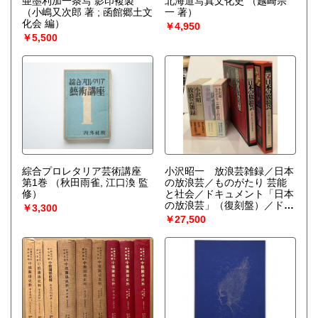
亜墨利加一条写 影印複製
北海道写真文化史
（越崎宗
（小嶋又次郎 著 ; 函館郷土文
一 著）
化会 編）
￥4,950
￥5,500
綜合プロレタリア芸術講座
小沢昭一 放浪芸雑録／日本
第1巻
（秋田雨雀, 江口渙 監
の放浪芸／ものがたり 芸能
修）
と社会／ドキュメント「日本
の放浪芸」（復刻盤）／ドキ
￥3,300
ュメント「又日本の放浪芸」
￥27,500
（復刻盤）
（小沢昭一）