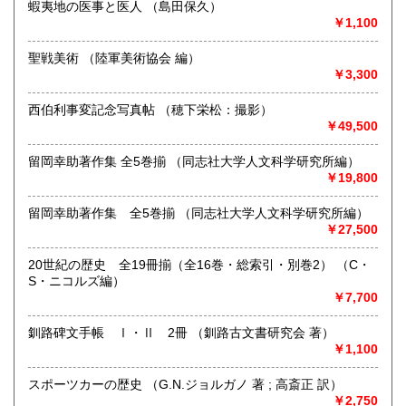
蝦夷地の医事と医人 （島田保久）
沿線名：地下鉄南北線
￥1,100
最寄駅：北12条駅
営業時間：12:00～18:00
聖戦美術 （陸軍美術協会 編）
定休日：日曜・月曜・祝日
￥3,300
書籍の買取について
西伯利事変記念写真帖 （穂下栄松：撮影）
https://www.konando-kosho.com
￥49,500
取り扱い分野
留岡幸助著作集 全5巻揃 （同志社大学人文科学研究所編）
￥19,800
-
https://www.konando-kosho.com
留岡幸助著作集 全5巻揃 （同志社大学人文科学研究所編）
￥27,500
20世紀の歴史 全19冊揃（全16巻・総索引・別巻2） （C・
S・ニコルズ編）
￥7,700
釧路碑文手帳 Ⅰ・Ⅱ 2冊 （釧路古文書研究会 著）
￥1,100
スポーツカーの歴史 （G.N.ジョルガノ 著 ; 高斎正 訳）
￥2,750