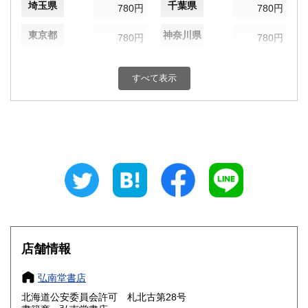
埼玉県
千葉県
780円
780円
東京都
神奈川県
780円
780円
新潟県
富山県
780円
830円
すべて表示
石川県
福井県
830円
830円
山梨県
長野県
830円
780円
岐阜県
静岡県
830円
830円
愛知県
三重県
830円
830円
滋賀県
京都府
890円
890円
大阪府
兵庫県
890円
890円
店舗情報
奈良県
和歌山県
890円
890円
弘南堂書店
北海道公安委員会許可 札北古第28号
鳥取県
島根県
900円
900円