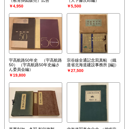
（教育掛図販売）広告
（大下藤次郎編）
￥4,950
￥5,500
宇高航路50年史 （宇高航路
宗谷線全通記念寫真帖
（鐵
50）
（宇高航路50年史編さ
道省北海道建設事務所 [編]）
ん委員会編）
￥27,500
￥19,800