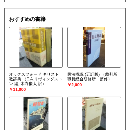
買取の詳細は、ホームページをご覧ください。
おすすめの書籍
取り扱い分野
哲学宗教、歴史、美術工芸、国語国文、古典籍、趣味、サブ
カルチャー、古書一般（その他）
コミック 写真集 DVD CD
オックスフォード キリスト
民法概説 (五訂版)
（裁判所
教辞典
（E.A.リヴィングスト
職員総合研修所 監修）
ン 編, 木寺廉太 訳）
￥2,000
￥11,000