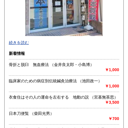
香川県
愛媛県
700円
700円
高知県
福岡県
700円
900円
佐賀県
長崎県
700円
900円
続きを読む
熊本県
大分県
900円
900円
新着情報
宮崎県
鹿児島県
900円
900円
骨折と脱臼 無血療法 （金井良太郎・小島博）
￥1,000
沖縄県
1,000円
臨床家のための病症別伝統鍼灸治療法 （池田政一）
￥1,000
衣食住はその人の運命を左右する 地動の説 （宮基無茶思）
￥3,500
日本刀便覧 （柴田光男）
稀少・珍しい古書をご提供できるよう努力しております。
￥700
店舗では、ミステリー・ＳＦ文庫を中心に販売しておりま
す。