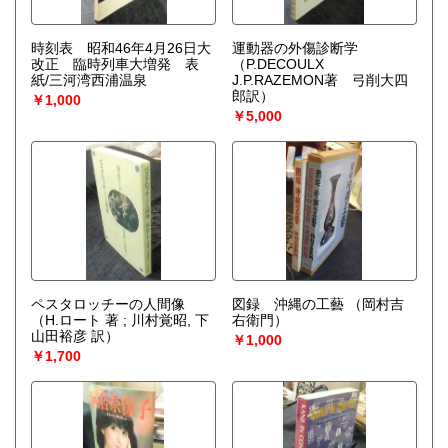
時刻表 昭和46年4月26日大
運動器の外傷診断学
改正 臨時列車大増発 表
（P.DECOULX
紙/三河湾西浦温泉
J.P.RAZEMON著 弓削大四
郎訳）
￥1,000
￥5,000
ペスタロッチーの人間像
図録 沖縄の工藝
（岡村吉
（H.ロート 著 ; 川村覚昭, 下
右衛門）
山田裕彦 訳）
￥1,000
￥1,700