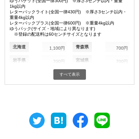
ゆうパケット(全国一律300円) ※厚さ3センチ以内・重量
1kg以内
レターパックライト(全国一律430円) ※厚さ3センチ以内・
重量4kg以内
レターパックプラス(全国一律600円) ※重量4kg以内
ゆうパック(サイズ・地域により異なります)
※登録の配送料は60センチサイズとなります
北海道
青森県
1,100円
700円
岩手県
宮城県
700円
700円
秋田県
山形県
すべて表示
700円
700円
福島県
茨城県
700円
700円
栃木県
群馬県
700円
700円
埼玉県
千葉県
700円
700円
東京都
神奈川県
700円
700円