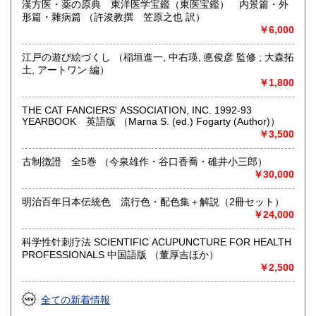
漢方医・薬の原典 東洋医学宝鑑（東医宝鑑） 内景篇・外
形篇・雜病篇 （許浚教撰 笠原之也 訳）
沿線名：地下鉄桜通線
￥6,000
最寄駅：「瑞穂運動場西」駅西へ徒歩約7分
営業時間：10時より18時
江戸の遊び絵づくし （稲垣進一, 中右瑛, 悳俊彦 監修 ; 大森拓
定休日：不定休(買取出張により臨時休業)・年末年始
土, アートワン 編）
(12/30〜1/3)
￥1,800
書籍の買取について
THE CAT FANCIERS' ASSOCIATION, INC. 1992-93
YEARBOOK 英語版 （Marna S. (ed.) Fogarty (Author)）
漫画から専門書・技術書まであらゆるジャンルを買取りいた
￥3,500
します。
お気軽にお問い合わせください。
古制徴證 全5巻 （今泉雄作・谷口香喬・碓井小三郎）
￥30,000
古書・古本だけでなく、ポスター・絵葉書・ちらし・古地図
などの紙ものやDVD・CD・レコードも買取りしております。
※刀剣・篆刻・書道・美術・デザイン・東洋医学・軍事・易
明治百年日本伝統色 流行色・配色集＋解説（2冊セット）
学(占い)・オカルト・思想・宗教学専門書高価買取りいたし
￥24,000
ます。
科学性针刺疗法 SCIENTIFIC ACUPUNCTURE FOR HEALTH
愛知県・岐阜県・三重県については、出張買取りさせていた
PROFESSIONALS 中国語版 （董厚吉ほか）
だきます(内容により、お断わりする場合がございます)。
￥2,500
宅配買取をご希望の場合は事前にお電話または、メールにて
全ての新着情報
お問合せ願います。
店頭買取りもいたしております。