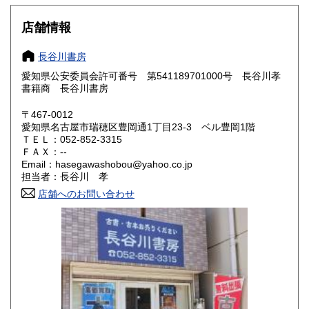
新潟県
富山県
700円
700円
店舗情報
石川県
福井県
700円
700円
長谷川書房
山梨県
長野県
700円
700円
愛知県公安委員会許可番号 第541189701000号 長谷川孝
書籍商 長谷川書房
岐阜県
静岡県
700円
700円
〒467-0012
愛知県
三重県
700円
700円
愛知県名古屋市瑞穂区豊岡通1丁目23-3 ベル豊岡1階
ＴＥＬ：052-852-3315
滋賀県
京都府
ＦＡＸ：--
700円
700円
Email：hasegawashobou@yahoo.co.jp
担当者：長谷川 孝
大阪府
兵庫県
700円
700円
店舗へのお問い合わせ
奈良県
和歌山県
700円
700円
鳥取県
島根県
700円
700円
岡山県
広島県
700円
700円
山口県
徳島県
700円
700円