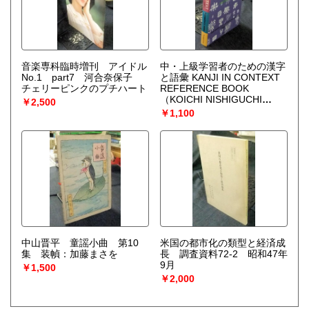
音楽専科臨時増刊 アイドル
中・上級学習者のための漢字
No.1 part7 河合奈保子
と語彙 KANJI IN CONTEXT
チェリーピンクのプチハート
REFERENCE BOOK
（KOICHI NISHIGUCHI
￥2,500
TAMAKI KONO）
￥1,100
中山晋平 童謡小曲 第10
米国の都市化の類型と経済成
集 装幀：加藤まさを
長 調査資料72-2 昭和47年
9月
￥1,500
￥2,000