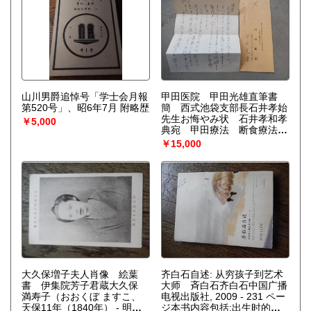
山川男爵追悼号「学士会月報
甲田医院 甲田光雄直筆書
第520号」、昭6年7月 附略歴
簡 西式池袋支部長石井孝始
先生お悔やみ状 石井孝和孝
￥5,000
典宛 甲田療法 断食療法
平成13年
￥15,000
大久保増子夫人肖像 絵葉
齐白石自述: 从穷孩子到艺术
書 伊集院芳子君蔵大久保
大师 斉白石齐白石中国广播
満寿子（おおくぼ ますこ、
电视出版社, 2009 - 231 ペー
天保11年（1840年） - 明治
ジ本书内容包括:出生时的家