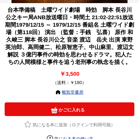
台本準備稿 土曜ワイド劇場 時効 脚本 長谷川
公之キー局ANB放送曜日・時間土 21:02-22:51放送
期間1979/12/15 ～ 1979/12/15 番組名 土曜ワイド劇
場（第118回） 演出 （監督：手銭 弘喜） 原作 和
久峻三 脚本 長谷川公之 音楽 渡辺 岳夫 出演 東野
英治郎、高岡健二、松原智恵子、中山麻里、渡辺文
解説 ３億円事件の時効を思わせるドラマ。犯人た
ちの人間模様と事件を追う老刑事の執念を描く。
￥3,500
（送料：￥180）
暢気堂書房
かごに入れる
気になる本に追加（ログインで利用可能）
気になる本の使い方