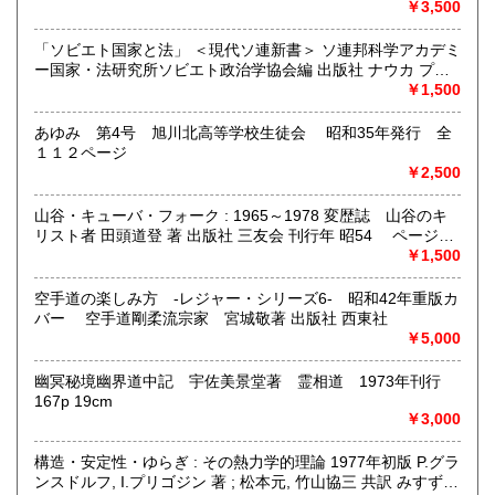
￥3,500
「ソビエト国家と法」 ＜現代ソ連新書＞ ソ連邦科学アカデミ
ー国家・法研究所ソビエト政治学協会編 出版社 ナウカ プロ
グレス出版所 刊行年 １９７２年 ページ数 406p
￥1,500
あゆみ 第4号 旭川北高等学校生徒会 昭和35年発行 全
１１２ページ
￥2,500
山谷・キューバ・フォーク : 1965～1978 変歴誌 山谷のキ
リスト者 田頭道登 著 出版社 三友会 刊行年 昭54 ページ数
229p サイズ 19cm 状態 中古品（並）帯痛み
￥1,500
空手道の楽しみ方 -レジャー・シリーズ6- 昭和42年重版カ
バー 空手道剛柔流宗家 宮城敬著 出版社 西東社
￥5,000
幽冥秘境幽界道中記 宇佐美景堂著 霊相道 1973年刊行
167p 19cm
￥3,000
構造・安定性・ゆらぎ : その熱力学的理論 1977年初版 P.グラ
ンスドルフ, I.プリゴジン 著 ; 松本元, 竹山協三 共訳 みすず書