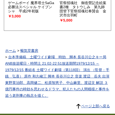
ゲームボーイ 魔界塔士SaGa
官祭招魂社 御造營記念絵葉
必勝法スペシャル ケイブン
書2種 タトウしみ 第九師
シャ 平成2年初版
団管下官祭招魂社奉賛会 金
沢市出羽町
￥3,000
￥5,000
ホーム
暢気堂書房
台本準備稿 土曜ワイド劇場 時効 脚本 長谷川公之キー局
ANB放送曜日・時間土 21:02-22:51放送期間1979/12/15 ～
1979/12/15 番組名 土曜ワイド劇場（第118回） 演出 （監督：手
銭 弘喜） 原作 和久峻三 脚本 長谷川公之 音楽 渡辺 岳夫 出演
東野英治郎、高岡健二、松原智恵子、中山麻里、渡辺文 解説 ３
億円事件の時効を思わせるドラマ。犯人たちの人間模様と事件を
追う老刑事の執念を描く。
ページ上部へ戻る