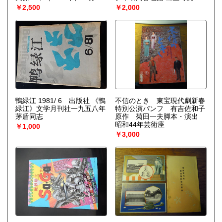
11年（1878年）12月7日）
庭状况、从识字到上学、从砍
￥2,500
￥2,000
は、維新の三傑の一人・大久
柴牧牛到学做木匠、从雕花匠
保利通の妻。名前はます、増
到画匠、诗画篆刻渐渐成名、
子、益子とも。本人の手紙に
五出五归、定居北京等.
は舛の字を使っている。伊集
院彦吉とその妻で大久保利通
の長女・芳子。
鴨緑江 1981/ 6 出版社 《鴨
不信のとき 東宝現代劇新春
緑江》文学月刊社一九五八年
特別公演パンフ 有吉佐和子
茅盾同志
原作 菊田一夫脚本・演出
昭和44年芸術座
￥1,000
￥3,000