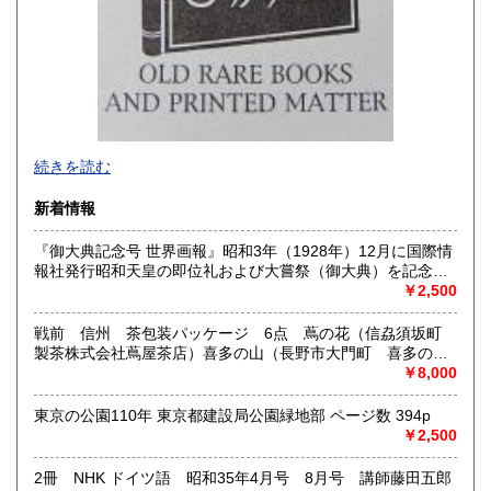
-
続きを読む
沿線名：西武新宿線
新着情報
最寄駅：花小金井
営業時間：10:00〜18:00
『御大典記念号 世界画報』昭和3年（1928年）12月に国際情
定休日：不定休
報社発行昭和天皇の即位礼および大嘗祭（御大典）を記念す
るグラフ雑誌の臨時増刊号です。当時の儀式の様子や関連行
￥2,500
書籍の買取について
事を写した貴重な写真や解説が多数収録されています。
古本・骨董品の出張買取のお申込み・ご予約は、お電話・ま
戦前 信州 茶包装パッケージ 6点 蔦の花（信劦須坂町
たはメールにて承っております。 お気軽にお問合わせくださ
製茶株式会社蔦屋茶店）喜多の山（長野市大門町 喜多の園
い。
本店）西沢園（長野県中堅町 西澤園本舗）梅の花（信州須
￥8,000
出張費は無料です。旧家、蔵のあるお宅、昭和40年以前の古
坂市梅の園茶店）奈良此園（信州中野町 西澤茶舗）美泉瀧
いお宅の買取は、遠方でも大歓迎です。
（信州長野市新町 茶間屋美濃久商店）瀧の音（信濃吉田本
東京の公園110年 東京都建設局公園緑地部 ページ数 394p
町 瀧澤又右衛門）
￥2,500
取り扱い分野
2冊 NHK ドイツ語 昭和35年4月号 8月号 講師藤田五郎
社会科学、美術工芸、古典籍、近代文献、外国書