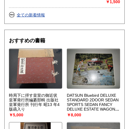
房〈熱力学の方法を、平衡はもとより非線形性や不安定性を
￥1,500
も含むあらゆる現象へ拡張できないであろうか？ ……新し
い「構造」は常に不安定性の結果として出現する。すなわち
全ての新着情報
それはゆらぎから生じるものである。ふつうはゆらぎが生じ
ると、系をもとの乱れのない状態に戻そうとする動きが続い
て起るが、新しい構造が形成される場合には、反対にゆらぎ
は増幅される。……安定性の理論を不可逆過程の熱力学に結
びつけ、ゆらぎの巨視的理論を包含する一般化された熱力学
おすすめの書籍
を作り上げなくてはならない。〉散逸構造の理論で、1977
年、ノーベル化学賞を受賞したプリゴジンの、グランスドル
フとの共著による初期の著作。開放系に現れる構造の問題
を、非平衡熱力学の立場から、物理学、化学、生物学につい
て、統一的な観点からの説明を試みる。
時局下に拝す皇室の御近状
DATSUN Bluebird DELUXE
皇軍発行所編纂部輯 出版社
STANDARD 2DOOR SEDAN
皇軍発行所 刊行年 昭13 年4
SPORTS SEDAN FANCY
版函入り
DELUXE ESTATE WAGON
カタログパンフ
￥5,000
￥8,000