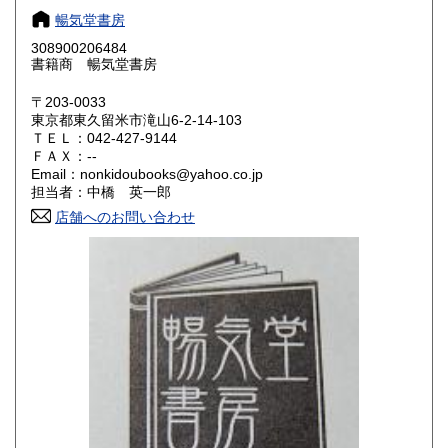
奈良県
和歌山県
180円
180円
暢気堂書房
308900206484
鳥取県
島根県
180円
180円
書籍商 暢気堂書房
岡山県
広島県
180円
180円
〒203-0033
東京都東久留米市滝山6-2-14-103
ＴＥＬ：042-427-9144
山口県
徳島県
180円
180円
ＦＡＸ：--
Email：nonkidoubooks@yahoo.co.jp
香川県
愛媛県
180円
180円
担当者：中橋 英一郎
店舗へのお問い合わせ
高知県
福岡県
180円
180円
佐賀県
長崎県
180円
180円
熊本県
大分県
180円
180円
宮崎県
鹿児島県
180円
180円
沖縄県
180円