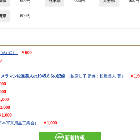
崎県
600円
熊本県
600円
大分県
600円
縄県
600円
本つね 絵）
￥600
0
ラマン松重美人の1945.8.6の記録
（柏原知子 監修 ; 松重美人 著）
￥1,9
000
000
,000
1,000
1,000
日本写真用品工業会）
￥1,000
新着情報