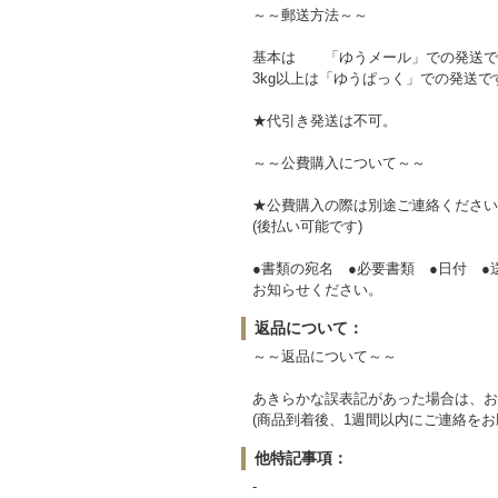
～～郵送方法～～
基本は 「ゆうメール」での発送で
3kg以上は「ゆうぱっく」での発送で
★代引き発送は不可。
～～公費購入について～～
★公費購入の際は別途ご連絡ください
(後払い可能です)
●書類の宛名 ●必要書類 ●日付 ●
お知らせください。
返品について：
～～返品について～～
あきらかな誤表記があった場合は、お
(商品到着後、1週間以内にご連絡をお
他特記事項：
-