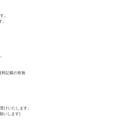
す。
す。
。
送料記載の有無
受けいたします。
願いします)