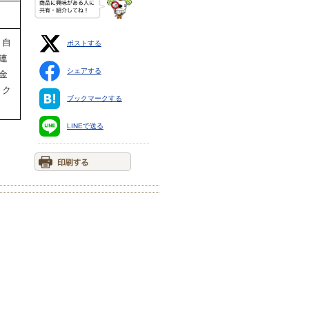
 自
ポストする
連
シェアする
金
 ク
ブックマークする
LINEで送る