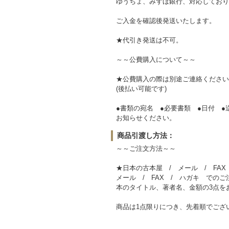
ゆうちょ、みずほ銀行、対応しており
ご入金を確認後発送いたします。
★代引き発送は不可。
～～公費購入について～～
★公費購入の際は別途ご連絡ください
(後払い可能です)
●書類の宛名 ●必要書類 ●日付 ●
お知らせください。
商品引渡し方法：
～～ご注文方法～～
★日本の古本屋 / メール / FA
メール / FAX / ハガキ での
本のタイトル、著者名、金額の3点を
商品は1点限りにつき、先着順でござ