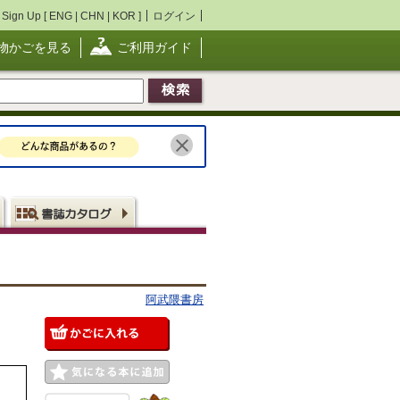
Sign Up [
ENG
|
CHN
|
KOR
]
ログイン
物かごを見る
ご利用ガイド
阿武隈書房