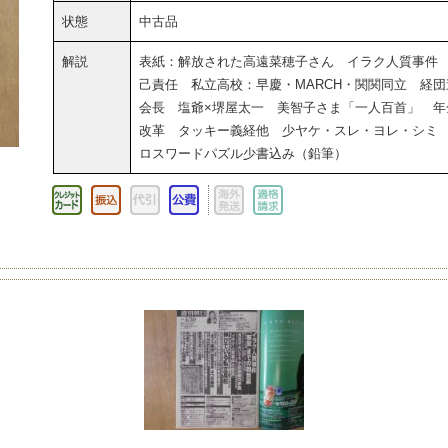
状態
中古品
解説
表紙：解放された高遠菜穂子さん イラク人質事件
己責任 私立高校：早慶・MARCH・関関同立 経団
会長 塩爺×堺屋太一 美智子さま「一人百首」 年
改革 タッキー義経他 少ヤケ・スレ・ヨレ・シミ
ロスワードパズル少書込み（鉛筆）