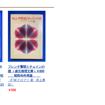
N
フレンチ警部とチェインの
謎 ＜創元推理文庫＞￥800
RE
、、昭和46年再版 、 、
リ
（F.W.クロフツ 著 ; 井上勇
父の
訳）
￥550
）