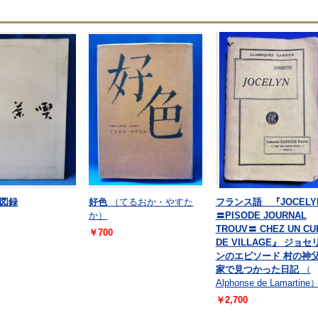
図録
好色
（てるおか・やすた
フランス語 『JOCELY
か）
〓PISODE JOURNAL
TROUV〓 CHEZ UN CU
￥700
DE VILLAGE』 ジョセ
ンのエピソード 村の神
家で見つかった日記
（
Alphonse de Lamartine
￥2,700