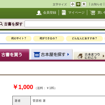
お知らせ
文字サイズ
会員登録
マイページ
買い
古書を探す
￥1,000
（送料：￥185）
著者
菅原裕 著