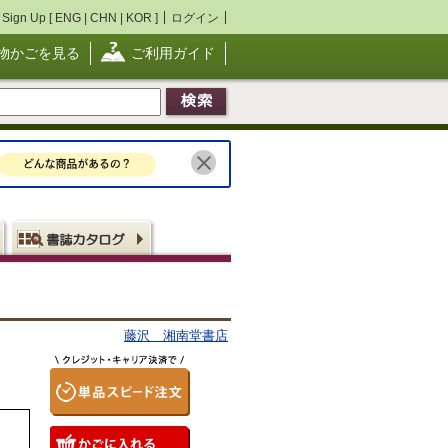
Sign Up [
ENG
|
CHN
|
KOR
]
ログイン
物かごを見る
ご利用ガイド
藤沢 湘南堂書店