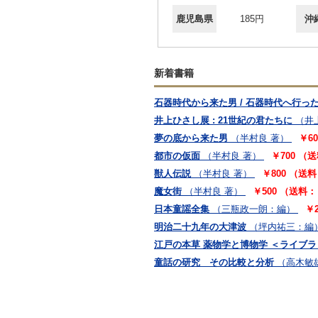
鹿児島県
185円
沖
新着書籍
石器時代から来た男 / 石器時代へ行っ
井上ひさし展 : 21世紀の君たちに
（井
夢の底から来た男
（半村良 著）
￥6
都市の仮面
（半村良 著）
￥700 （
獣人伝説
（半村良 著）
￥800 （送
魔女街
（半村良 著）
￥500 （送料：
日本童謡全集
（三瓶政一朗：編）
￥
明治二十九年の大津波
（坪内祐三：編
江戸の本草 薬物学と博物学 ＜ライブラ
童話の研究 その比較と分析
（高木敏