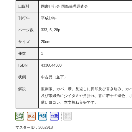
出版社
国書刊行会 国際倫理調査会
刊行年
平成14年
ページ数
333, 5, 28p
サイズ
20cm
冊数
1
ISBN
4336044503
状態
中古品（並下）
解説
復刻版、カバ、帯。見返しに押印及び書き込み、カ
及び帯縁角に少イタミや角折れ、背に若干の退色、
薄いヨゴレ、本文概ね良好です。
マスターID：3052918