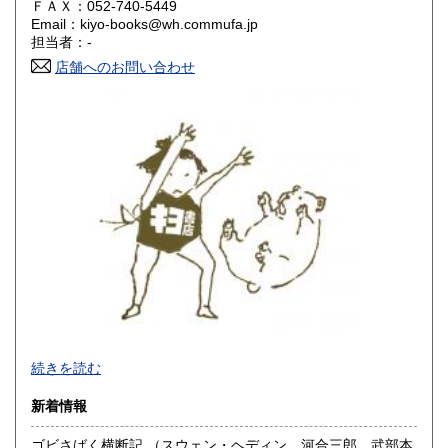
ＦＡＸ：052-740-5449
Email：kiyo-books@wh.commufa.jp
香川県
愛媛県
600円
600円
担当者：-
店舗へのお問い合わせ
高知県
福岡県
600円
600円
佐賀県
長崎県
600円
600円
熊本県
大分県
600円
600円
宮崎県
鹿児島県
600円
600円
沖縄県
600円
-
続きを読む
沿線名：大須観音駅4番出口 徒歩5分
新着情報
最寄駅：名古屋市営地下鉄鶴舞線
営業時間：12:00～18:00
ゴビさばく横断記 （スウェン・ヘディン 河合三郎 武部本