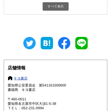
新潟県
富山県
600円
600円
すべて表示
石川県
福井県
600円
600円
山梨県
長野県
600円
600円
岐阜県
静岡県
600円
600円
愛知県
三重県
600円
600円
滋賀県
京都府
600円
600円
大阪府
兵庫県
600円
600円
店舗情報
奈良県
和歌山県
600円
600円
キヨ書店
愛知県公安委員会 第541161500600
鳥取県
島根県
600円
600円
書籍商 キヨ書店
岡山県
広島県
600円
600円
〒460-0011
愛知県名古屋市中区大須1-5-38
ＴＥＬ：052-231-0994
山口県
徳島県
600円
600円