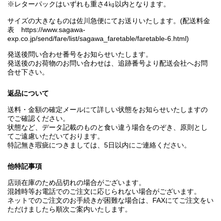
※レターパックはいずれも重さ4㎏以内となります。
サイズの大きなものは佐川急便にてお送りいたします。(配送料金
表 https://www.sagawa-
exp.co.jp/send/fare/list/sagawa_faretable/faretable-6.html)
発送後問い合わせ番号をお知らせいたします。
発送後のお荷物のお問い合わせは、追跡番号より配送会社へお問
合せ下さい。
返品について
送料・金額の確定メールにて詳しい状態をお知らせいたしますの
でご確認ください。
状態など、データ記載のものと食い違う場合をのぞき、原則とし
てご遠慮いただいております。
特記無き瑕疵につきましては、5日以内にご連絡ください。
他特記事項
店頭在庫のため品切れの場合がございます。
混雑時等お電話でのご注文に応じられない場合がございます。
ネットでのご注文のお手続きが困難な場合は、FAXにてご注文をい
ただけましたら順次ご案内いたします。