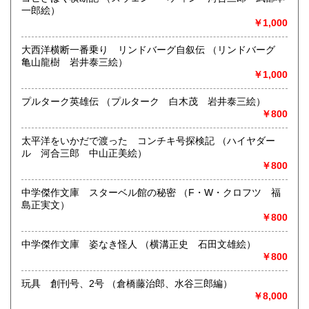
定休日：火曜日定休(仕入れのため不定休となる場合がござい
一郎絵）
ます)
￥1,000
書籍の買取について
大西洋横断一番乗り リンドバーグ自叙伝 （リンドバーグ
美術関係、建築関係資料等扱っております。
亀山龍樹 岩井泰三絵）
また、江戸期からの古地図、刷り物など、視覚的に当時の様
￥1,000
子がわかる資料に力を入れております。
一般書や、専門書の扱いもございます。
プルターク英雄伝 （プルターク 白木茂 岩井泰三絵）
店頭へのお持ち込み、宅配便でのご送付のいずれも承りま
￥800
す。
どうぞお気軽にご相談ください。
太平洋をいかだで渡った コンチキ号探検記 （ハイヤダー
ル 河合三郎 中山正美絵）
取り扱い分野
￥800
歴史、社会科学、自然科学、美術工芸、国語国文、古典籍、
中学傑作文庫 スターベル館の秘密 （F・W・クロフツ 福
近代文献、趣味、サブカルチャー、古書一般（その他）
島正実文）
￥800
中学傑作文庫 姿なき怪人 （横溝正史 石田文雄絵）
￥800
玩具 創刊号、2号 （倉橋藤治郎、水谷三郎編）
￥8,000