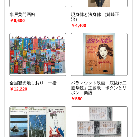
水戸黄門画帖
現身佛と法身佛
（姉崎正
治）
￥6,600
￥4,400
全国観光地しおり 一括
パラマウント映画「底抜け二
挺拳銃」主題歌 ボタンとリ
￥12,220
ボン 楽譜
￥550