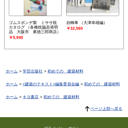
ゴムスポンヂ製 ミササ枕
自轉車
（大津幸雄編）
カタログ
（各種枕脇息発明
￥32,560
品 大阪市 東徳三郎商店）
￥5,940
ホーム
学芸出版社
初めての 建築材料
ホーム
<建築のテキスト>編集委員会編
初めての 建築材料
ホーム
キヨ書店
初めての 建築材料
ページ上部へ戻る