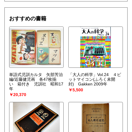
おすすめの書籍
単語式児訓カルタ 矢部芳治
「大人の科学」Vol.24 ４ビ
編/近藤健児画 各47枚揃
ットマイコン(ふろく未開
い 箱付き 児訓社 昭和17
封) Gakken 2009年
年
￥5,500
￥20,370