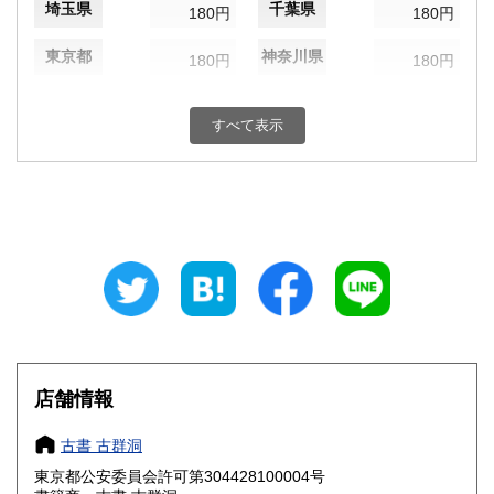
埼玉県
千葉県
180円
180円
東京都
神奈川県
180円
180円
新潟県
富山県
180円
180円
すべて表示
石川県
福井県
180円
180円
山梨県
長野県
180円
180円
岐阜県
静岡県
180円
180円
愛知県
三重県
180円
180円
滋賀県
京都府
180円
180円
大阪府
兵庫県
180円
180円
店舗情報
奈良県
和歌山県
180円
180円
古書 古群洞
東京都公安委員会許可第304428100004号
鳥取県
島根県
180円
180円