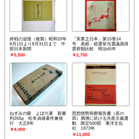
終戦の追憶（複製）昭和20年
「実業之日本」第15巻14
8月1日より8月31日まで 中
号 表紙・総選挙当選議員得
部日本新聞
票府縣比較 明治45年
￥5,500
￥2,750
ねずみの眼 よぼ六著 新書
思想情勢視察報告書（其の
判265p 松本貞雄著作兼発
四）満洲に於ける共産主義運
行 大正8年
動 限定500部 東洋文化
社 1973年
￥4,400
￥11,000