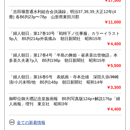
￥27,500
「吉田堰普通水利組合会決議録」明治37,38,39,大正12年(4
冊) 各B6判23p〜78p 山形県東田川郡
￥11,000
「婦人朝日」第17巻10号「戦時下ノ仕事服」カラーイラスト
9p入 B5判214p外装痛み 朝日新聞社 昭和15年
￥4,400
「婦人朝日」第17巻4号「半島の舞姫・崔承喜出世物語」本
多喜久夫著7p入 B5判198p 朝日新聞社 昭和15年
￥5,500
「婦人朝日」第16巻5号 表紙画・寺本忠雄 深田久弥/神崎
清/小川未明/他 B5判148p 朝日新聞社 昭和14年
￥3,300
御即位御大禮記念皇族画報 B5判写真版124p+解説176p「婦
人画報」増刊 東京社 昭和3年
￥4,400
全ての新着情報