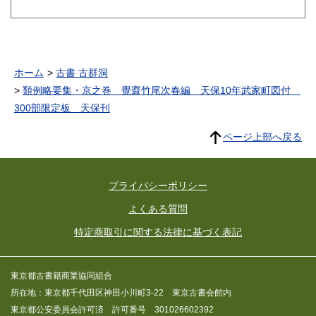
ホーム
古書 古群洞
類例略要集・京之巻 覺齋竹尾次春編 天保10年武家町図付
300部限定板 天保刊
ページ上部へ戻る
プライバシーポリシー
よくある質問
特定商取引に関する法律に基づく表記
東京都古書籍商業協同組合
所在地：東京都千代田区神田小川町3-22 東京古書会館内
東京都公安委員会許可済 許可番号 301026602392