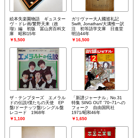
絵本失楽園物語 ギュスター
ガリヴァー大人國巡礼記
ヴ・ドレ画/繁野天来（政
Swift, Jonathan/大溝惟一訳
瑠）編 初版 冨山房百科文
注 初等語学文庫 日進堂
庫 昭和15年
明治44年
￥5,500
￥16,500
ザ・テンプターズ エメラル
「新譜ジャーナル」No.31
ドの伝説/僕たちの天使 EP
特集 SING OUT '70~71への
盤/ドーナッツ盤/シングル盤
フォーク 自由国民社
レコード 1968年
1971/昭和46年
￥1,100
￥1,650