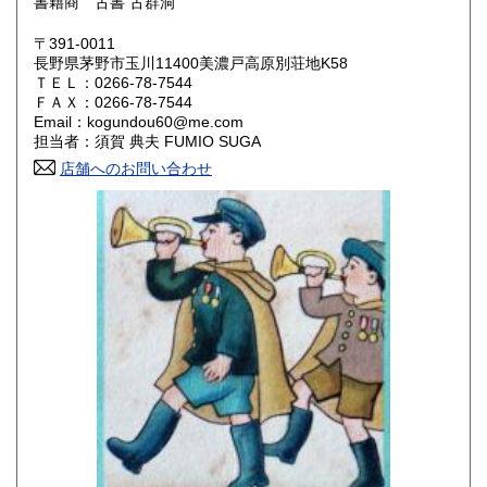
書籍商 古書 古群洞
岡山県
広島県
180円
180円
〒391-0011
長野県茅野市玉川11400美濃戸高原別荘地K58
ＴＥＬ：0266-78-7544
山口県
徳島県
180円
180円
ＦＡＸ：0266-78-7544
Email：kogundou60@me.com
香川県
愛媛県
180円
180円
担当者：須賀 典夫 FUMIO SUGA
店舗へのお問い合わせ
高知県
福岡県
180円
180円
佐賀県
長崎県
180円
180円
熊本県
大分県
180円
180円
宮崎県
鹿児島県
180円
180円
沖縄県
180円