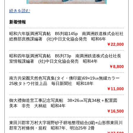
2026年で創業45年目になります。
続きを読む
In 2026, we will have been in business for 45 years.
新着情報
沿線名：(無店舗)
昭和六年版満洲写真帖 B5判箱145p 南満洲鉄道株式会社社
最寄駅：(無店舗)
総務部庶務課編著 (社)中日文化協会発売 昭和6年
営業時間：10:00〜18:00
￥22,000
定休日：(無店舗)
書籍の買取について
昭和四年版満洲写真帖 B5判73p 南満洲鉄道株式会社社長
室情報課編著 (社)中日文化協会発売 昭和4年
内容によります。
￥8,800
南方共栄圏天然色写真集(タイ・佛印篇)69×19㎝無綴カラー
取り扱い分野
25枚タトウ付並上品 毎日新聞社 昭和18年
古典籍、近代文献、趣味、サブカルチャー、古書一般（その
￥11,000
他）
和本・開拓/植民資料・戦時資料・文学一般・詩歌句集・児童
御大禮御造営工事記念写真帖 38×26㎝写真34枚＋配置図
書 ・児童資料・芸能/サブカル・広告資料・ポスター・版画/
美本 非売 大林組 昭和4年
刷り物 ・絵葉書・双六・地図/鳥瞰図
￥16,500
東田川郡常万村大字堀野砂子耕地整理組合(綴)+山形県東田川
郡常万村條例・規程 昭和7年、明治25年 2冊