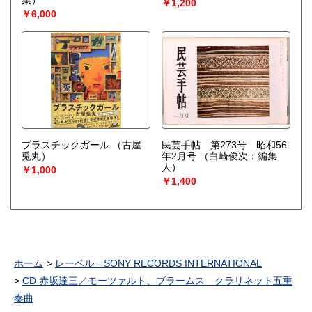
集）
￥1,200
￥6,000
プラスチックガール
（古屋
民芸手帖 第273号 昭和56
兎丸）
年2月号
（白崎俊次：編集
人）
￥1,000
￥1,400
ホーム
レーベル＝SONY RECORDS INTERNATIONAL
CD 赤坂達三／モーツァルト、ブラームス クラリネット五重
奏曲