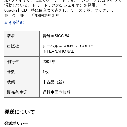
第1ヴァイオリンに置くゲーテ・トリオ。エンジニアにはドイツで
活動している、トリートナスのS.シェルマンを起用。 全
8tracks】CD：特に目立つ欠点無し、ケース：並、ブックレット：
並、帯：並 ◎国内送料無料
続きを読む
著者
番号＝SICC 84
出版社
レーベル＝SONY RECORDS
INTERNATIONAL
刊行年
2002年
冊数
1枚
状態
中古品（並）
販売条件等
送料◆国内無料
発送について
発送ポリシー