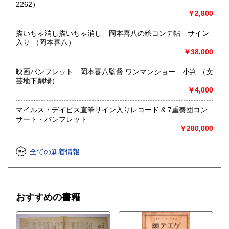
2262）
定休日：火曜日
￥2,800
書籍の買取について
描いちゃ消し描いちゃ消し 岡本喜八の絵コンテ帖 サイン
入り （岡本喜八）
店頭買取り、出張買取りを承っております。
￥38,000
古物商として書籍以外の品々も買取りしています。
お気軽にご相談下さい。
映画パンフレット 岡本喜八監督 ワンマンショー 小判 （文
芸地下劇場）
取り扱い分野
￥4,000
社会科学、美術工芸、趣味、外国書、サブカルチャー、古書
一般（その他）
マイルス・デイビス直筆サイン入りレコード & 7重奏団コン
アナログ・レコードやCDなどの音楽・音声・映像メディア
サート・パンフレット
￥280,000
全ての新着情報
おすすめの書籍