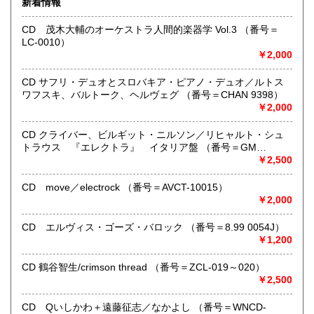
新着情報
ール、定形外郵便、
ネコポス、ヤマト宅急便などでお届けしています。
CD 茂木大輔のオーケストラ人間的楽器学 Vol.3 （番号＝
但し、お客様が配送方法をご指定になる場合又は、
LC-0010）
後払いをご希望の場合は送料の実費をお支払い頂きます。
￥2,000
代引きをご希望の場合は代引き手数料及び送料の実費をお
支払い下さい。
●公費ご購入を承ります。 送料は実費をご負担下さい。 お
CD サフリ・デュオとスロバキア・ピアノ・デュオ／ルトス
支払いは後払いが可能です。
ワフスキ、バルトーク、ヘルヴェグ （番号＝CHAN 9398）
※当店は【インボイス制度】の適格請求書発行事業者では
￥2,000
ございません。
●当店では迅速な発送を心掛けています。
CD クライバー、ビルギット・ニルソン／リヒャルト・シュ
ご送金、ご決済の確認が出来ましたら通常24時間以内にお
トラウス 『エレクトラ』 イタリア盤 （番号＝GM
買上商品を発送しています。
6.0001）
￥2,500
（ゆうメールは例外が有ります）。
●商品の発送に際しては水濡れ対策等、丁寧な梱包を心掛けて
CD move／electrock （番号＝AVCT-10015）
います。
￥2,000
●一部の商品は店頭販売の為、品切れになる場合が有りま
す。 ご容赦下さい。
CD エルヴィス・ゴーズ・バロック （番号＝8.99 0054J）
●当店は古書以外にも様々な商品を取り扱っています。下記
￥1,200
『Webサイト』をぜひご覧下さい。
CD 鶴谷智生/crimson thread （番号＝ZCL-019～020）
沿線名：東急田園都市線
￥2,500
最寄駅：三軒茶屋駅北出口Aから下北沢方面へ6分 ゴリラビ
ルの向かい 小田急バス太子堂停留所前
CD Qいしかわ＋遠藤征志／なかよし （番号＝WNCD-
営業時間：平日=10:00〜19:00 日曜・祭日=12:00～18:00