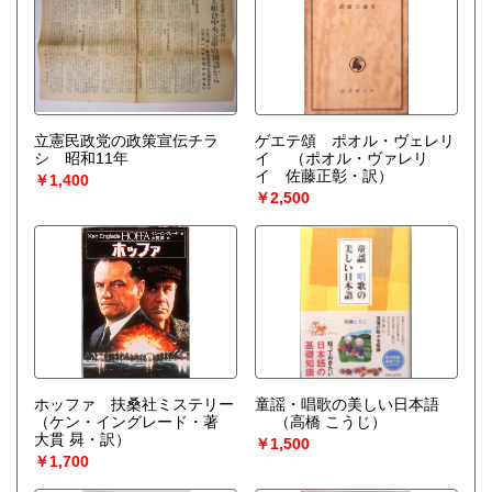
立憲民政党の政策宣伝チラ
ゲエテ頌 ポオル・ヴェレリ
シ 昭和11年
イ
（ポオル・ヴァレリ
イ 佐藤正彰・訳）
￥1,400
￥2,500
ホッファ 扶桑社ミステリー
童謡・唱歌の美しい日本語
（ケン・イングレード・著
（高橋 こうじ）
大貫 曻・訳）
￥1,500
￥1,700