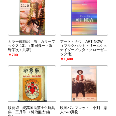
カラー歳時記 虫 カラーブ
アート・ナウ ART NOW
ックス 131
（串田孫一・浜
（ブルクハルト・リームシュ
野栄次：共著）
ナイダー／ウタ・クローゼニ
ック他）
￥700
￥1,400
版藝術 続萬国民芸土俗玩具
映画パンフレット 小判 悪
集 三月号
（料治熊太:編
人への貢物