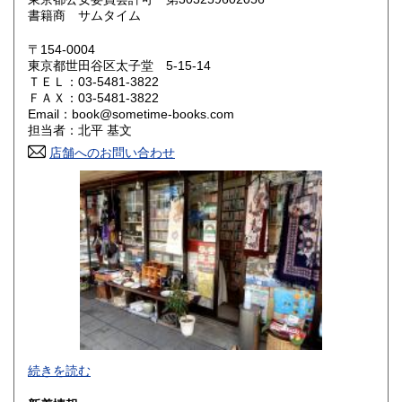
鳥取県
島根県
600円
600円
書籍商 サムタイム
岡山県
広島県
600円
600円
〒154-0004
東京都世田谷区太子堂 5-15-14
ＴＥＬ：03-5481-3822
山口県
徳島県
600円
600円
ＦＡＸ：03-5481-3822
Email：book@sometime-books.com
香川県
愛媛県
600円
600円
担当者：北平 基文
店舗へのお問い合わせ
高知県
福岡県
600円
600円
佐賀県
長崎県
600円
600円
熊本県
大分県
600円
600円
宮崎県
鹿児島県
600円
600円
沖縄県
600円
●当店では国内送料は無料です。（特記されたものを除きま
続きを読む
す）。
クリックポスト、スマートレター、レターパック、ゆうメ