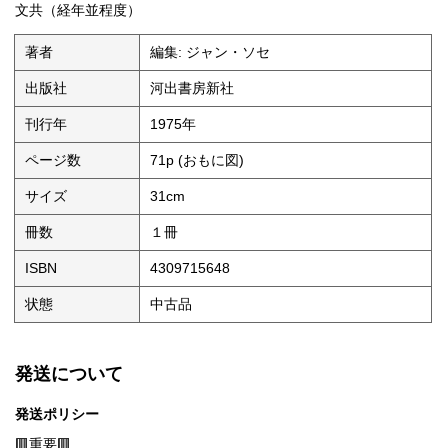
文共（経年並程度）
著者
編集: ジャン・ソセ
出版社
河出書房新社
刊行年
1975年
ページ数
71p (おもに図)
サイズ
31cm
冊数
１冊
ISBN
4309715648
状態
中古品
発送について
発送ポリシー
🟥重要🟥