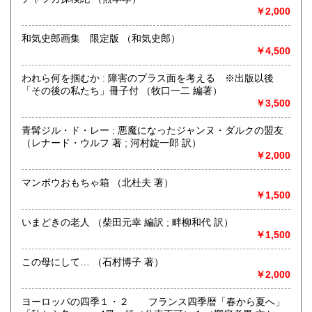
最寄駅：-
￥2,000
営業時間：事務所(無店舗)、事務所併設のギャラリーのみ不
定期OPEN
和気史郎画集 限定版 （和気史郎）
定休日：古本屋として店舗営業はしていません。
￥4,500
書籍の買取について
われら何を掴むか : 障害のプラス面を考える ※出版以後
https://www.kuragebunko.com/%E3%81%8A%E5%95%8F%E5%
「その後の私たち」冊子付 （牧口一二 編著）
にお問合せ下さい。
￥3,500
取り扱い分野
青髯ジル・ド・レー : 悪魔になったジャンヌ・ダルクの盟友
（レナード・ウルフ 著 ; 河村錠一郎 訳）
哲学宗教、歴史、美術工芸、近代文献、趣味、古書一般（そ
￥2,000
の他）
マンボウおもちゃ箱 （北杜夫 著）
￥1,500
いまどきの老人 （柴田元幸 編訳 ; 畔柳和代 訳）
￥1,500
この母にして… （石村博子 著）
￥2,000
ヨーロッパの四季１・２ フランス四季暦「春から夏へ」