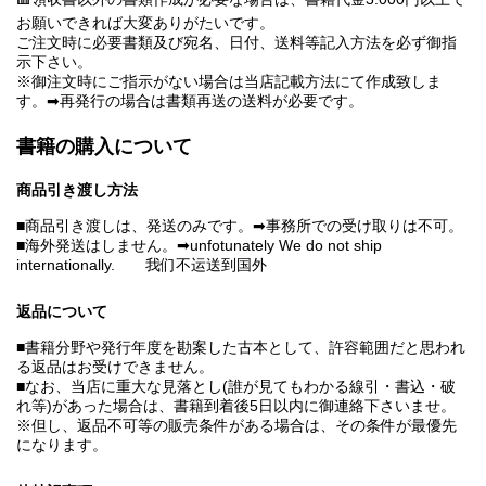
お願いできれば大変ありがたいです。
ご注文時に必要書類及び宛名、日付、送料等記入方法を必ず御指
示下さい。
※御注文時にご指示がない場合は当店記載方法にて作成致しま
す。➡再発行の場合は書類再送の送料が必要です。
書籍の購入について
商品引き渡し方法
■商品引き渡しは、発送のみです。➡事務所での受け取りは不可。
■海外発送はしません。➡unfotunately We do not ship
internationally. 我们不运送到国外
返品について
■書籍分野や発行年度を勘案した古本として、許容範囲だと思われ
る返品はお受けできません。
■なお、当店に重大な見落とし(誰が見てもわかる線引・書込・破
れ等)があった場合は、書籍到着後5日以内に御連絡下さいませ。
※但し、返品不可等の販売条件がある場合は、その条件が最優先
になります。