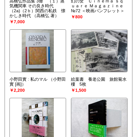
高橋弘作品集 3冊 （１）蒸
幻の女 Ｃｉｎｅｍａ ｓｑ
気機関車 その良き時代
ｕａｒｅ Ｍａｇａｚｉｎｅ
（2a)（2ｂ）関西の私鉄 懐
№72 ＜映画パンフレット＞
かしき時代
（高橋弘 著）
￥800
￥7,000
小野田實 : 私のマル
（小野田
絵葉書 養老公園 旅館菊水
實 [画]）
樓 5枚
￥2,200
￥1,500