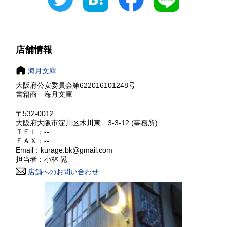
山梨県
長野県
250円
250円
岐阜県
静岡県
250円
250円
店舗情報
愛知県
三重県
250円
250円
海月文庫
滋賀県
京都府
250円
250円
大阪府公安委員会第622016101248号
書籍商 海月文庫
大阪府
兵庫県
250円
250円
〒532-0012
奈良県
和歌山県
大阪府大阪市淀川区木川東 3-3-12 (事務所)
250円
250円
ＴＥＬ：--
ＦＡＸ：--
鳥取県
島根県
250円
250円
Email：kurage.bk@gmail.com
担当者：小林 晃
岡山県
広島県
250円
250円
店舗へのお問い合わせ
山口県
徳島県
250円
250円
香川県
愛媛県
250円
250円