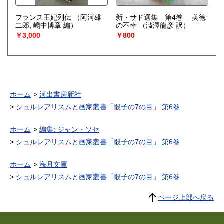
フランス王妃列伝
（阿河雄
新・サド選集 第4巻 美徳
二郎, 嶋中博章 編）
の不幸
（澁澤龍彦 訳）
￥3,000
￥800
ホーム
河出書房新社
シュルレアリスムと画家叢書「骰子の7の目」 第6巻
ホーム
編集: ジャン・ソセ
シュルレアリスムと画家叢書「骰子の7の目」 第6巻
ホーム
海月文庫
シュルレアリスムと画家叢書「骰子の7の目」 第6巻
ページ上部へ戻る