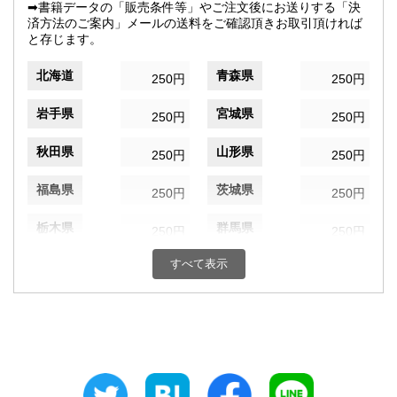
➡書籍データの「販売条件等」やご注文後にお送りする「決
済方法のご案内」メールの送料をご確認頂きお取引頂ければ
と存じます。
北海道
青森県
250円
250円
岩手県
宮城県
250円
250円
秋田県
山形県
250円
250円
福島県
茨城県
250円
250円
栃木県
群馬県
250円
250円
すべて表示
埼玉県
千葉県
250円
250円
東京都
神奈川県
250円
250円
新潟県
富山県
250円
250円
石川県
福井県
250円
250円