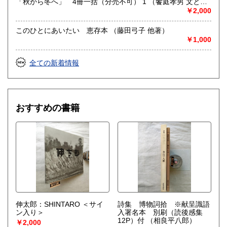
「秋から冬へ」 4冊一括（分売不可） 1 （饗庭孝男 文と写
真）
￥2,000
このひとにあいたい 恵存本 （藤田弓子 他著）
￥1,000
全ての新着情報
おすすめの書籍
伸太郎：SHINTARO ＜サイ
詩集 博物詞拾 ※献呈識語
ン入り＞
入署名本 別刷（読後感集
12P）付
（相良平八郎）
￥2,000