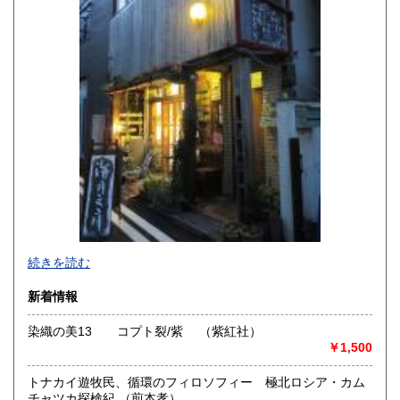
高知県
福岡県
250円
250円
佐賀県
長崎県
250円
250円
熊本県
大分県
250円
250円
宮崎県
鹿児島県
250円
250円
沖縄県
250円
続きを読む
新着情報
染織の美13 コプト裂/紫 （紫紅社）
￥1,500
-
トナカイ遊牧民、循環のフィロソフィー 極北ロシア・カム
沿線名：-
チャツカ探検紀 （煎本孝）