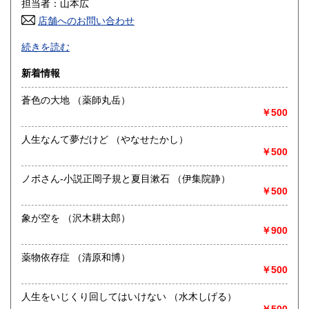
担当者：山本広
店舗へのお問い合わせ
高知県
福岡県
600円
600円
北海道東部、ヒグマと昆布・牛に囲まれている古書店
続きを読む
動植物の自然と環境の専門店を考えています。
佐賀県
長崎県
600円
600円
２０２４年夏よりクレジット決済が可能になりました
新着情報
熊本県
大分県
600円
600円
沿線名：阿寒バス
蒼色の大地 （薬師丸岳）
最寄駅：阿寒バス 弟子屈町JR厚生病院前
￥500
宮崎県
鹿児島県
営業時間：午前10時から午後6時
600円
600円
定休日：不定休
人生なんて夢だけど （やなせたかし）
沖縄県
600円
￥500
書籍の買取について
電話もしくはメールにて連絡をください 買取内容により着
ノボさん-小説正岡子規と夏目漱石 （伊集院静）
払いで対応します
￥500
象が空を （沢木耕太郎）
取り扱い分野
￥900
社会科学、自然科学、国語国文、趣味、古書一般（その他）
薬物依存症 （清原和博）
￥500
人生をいじくり回してはいけない （水木しげる）