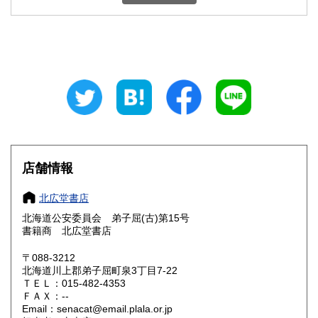
石川県
福井県
600円
600円
山梨県
長野県
600円
600円
岐阜県
静岡県
600円
600円
愛知県
三重県
600円
600円
滋賀県
京都府
600円
600円
大阪府
兵庫県
600円
600円
店舗情報
奈良県
和歌山県
600円
600円
北広堂書店
北海道公安委員会 弟子屈(古)第15号
鳥取県
島根県
600円
600円
書籍商 北広堂書店
岡山県
広島県
600円
600円
〒088-3212
北海道川上郡弟子屈町泉3丁目7-22
ＴＥＬ：015-482-4353
山口県
徳島県
600円
600円
ＦＡＸ：--
Email：senacat@email.plala.or.jp
香川県
愛媛県
600円
600円