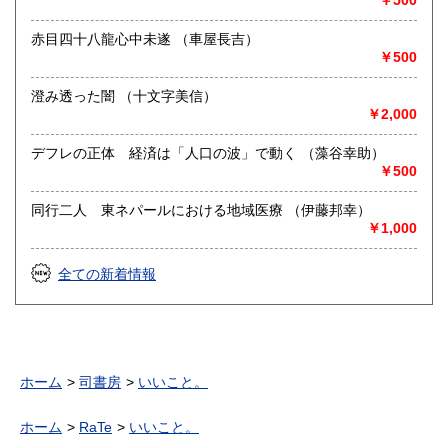
￥500
赤目四十八龍心中未遂 （車屋長吉）
￥500
澄み透った闇 （十文字美信）
￥2,000
デフレの正体 経済は「人口の波」で動く （藻谷幸助）
￥500
同行二人 東ネパールにおける地域医療 （伊藤邦幸）
￥1,000
全ての新着情報
ホーム
司書房
いいこと。
ホーム
RaTe
いいこと。