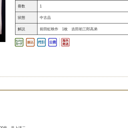
冊数
1
状態
中古品
解説
前田虹映作 1枚 吉田初三郎高弟
700号 井上洋二