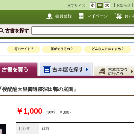
お知らせ
文字サイズ
会員登録
マイページ
買い
古書を探す
『後醍醐天皇御遺跡深田邨の庭園』
￥1,000
（送料：￥300）
刊行年
戦前