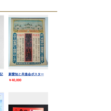
記
新愛知と共進会ポスター
￥40,000