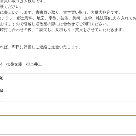
量買い取りは大歓迎です。
談ください。
に参上いたします。古書買い取り、古本買い取り、大量大歓迎です。
物チラシ、郷土資料、地図、宗教、芸能、美術、文学、雑誌等)に力を入れて
おりますので引越し増改築の際には合わせてご利用ください。
時打ち合わせの後、ご訪問し、見積もり・買入をさせていただきます。
れば、即日に評価しご連絡ご送金いたします。
 扶桑文庫 担当井上
報
84
合