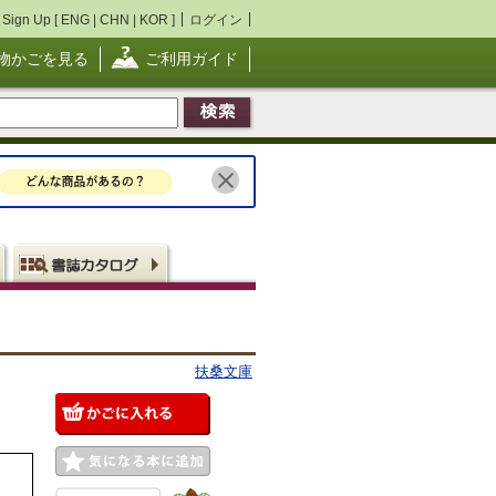
Sign Up [
ENG
|
CHN
|
KOR
]
ログイン
物かごを見る
ご利用ガイド
扶桑文庫