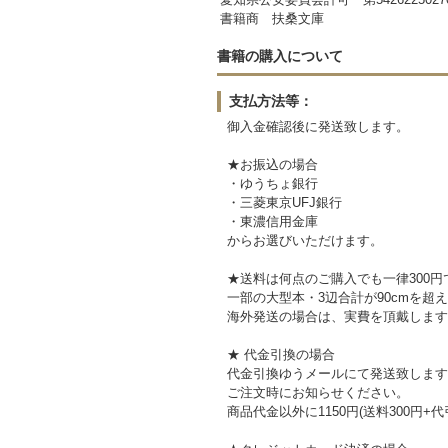
書籍商 扶桑文庫
書籍の購入について
支払方法等：
御入金確認後に発送致します。
★お振込の場合
・ゆうちょ銀行
・三菱東京UFJ銀行
・東濃信用金庫
からお選びいただけます。
★送料は何点のご購入でも一律300円
一部の大型本・3辺合計が90cmを超
海外発送の場合は、実費を頂戴します
★ 代金引換の場合
代金引換ゆうメールにて発送致します
ご注文時にお知らせください。
商品代金以外に1150円(送料300円+