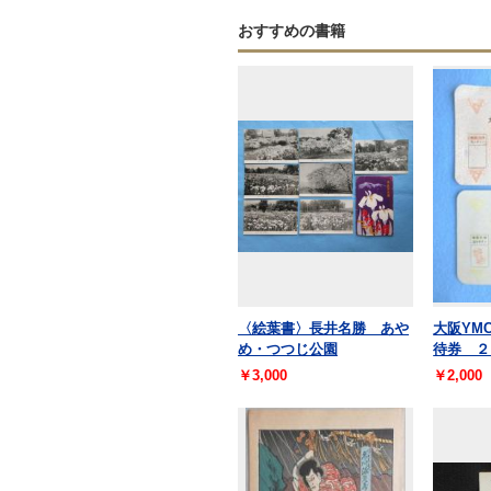
おすすめの書籍
〈絵葉書〉長井名勝 あや
大阪YM
め・つつじ公園
待券 ２
￥3,000
￥2,000