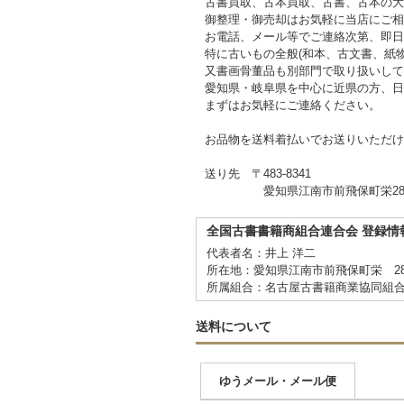
古書買取、古本買取、古書、古本の大
御整理・御売却はお気軽に当店にご相
お電話、メール等でご連絡次第、即日
特に古いもの全般(和本、古文書、紙
又書画骨董品も別部門で取り扱いして
愛知県・岐阜県を中心に近県の方、日
まずはお気軽にご連絡ください。
お品物を送料着払いでお送りいただけ
送り先 〒483-8341
愛知県江南市前飛保町栄284
全国古書書籍商組合連合会 登録情
代表者名：井上 洋二
所在地：愛知県江南市前飛保町栄 2
所属組合：名古屋古書籍商業協同組
送料について
ゆうメール・メール便