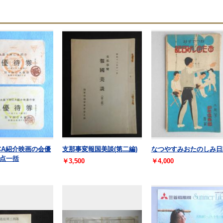
CA紹介映画の会優
支那事変報国美談(第二編)
なつやすみおたのしみ日
点一括
￥3,500
￥4,000