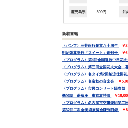
鹿児島県
300円
沖
新着書籍
〈パンフ〉三井銀行創立八十周年
￥2
明治製菓発行『スイート』創刊号
￥6
〈プログラム〉第4回全国選抜中日花火
〈プログラム〉第三回全国花火大会 
〈プログラム〉名タイ第2回納涼仕掛花
〈プログラム〉名宝秋の音楽会
￥5,
〈プログラム〉市民コンサート陽春號
機関誌 薔薇座 東京哀詩號
￥10,0
〈プログラム〉名古屋市交響楽団第二
第32回二科会美術展覧会陳列目録
￥8