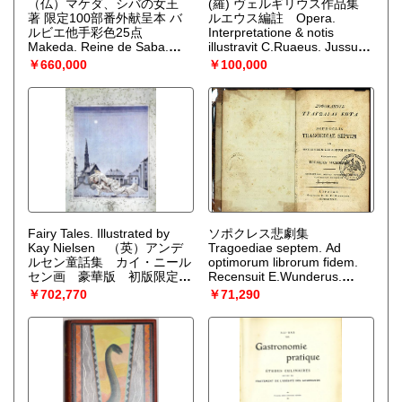
（仏）マケダ、シバの女王
(羅) ヴェルギリウス作品集
著 限定100部番外献呈本 バ
ルエウス編註 Opera.
ルビエ他手彩色25点
Interpretatione & notis
Makeda. Reine de Saba.
illustravit C.Ruaeus. Jussu
Chronique ethiopenne.
Christianissimi regis ad usum
￥660,000
￥100,000
Traduite pour la premiere
serenissimi delphini. 2nd ed.
fois du Geez en francais,
（VIRGIL,P.Maronis）
d'apres unmanuscrit
appartenant a leurs majestes
les Negus d'Ethiopie.
（ル・
ルー LE ROUX,H.）
Fairy Tales. Illustrated by
ソポクレス悲劇集
Kay Nielsen （英）アンデ
Tragoediae septem. Ad
ルセン童話集 カイ・ニール
optimorum librorum fidem.
セン画 豪華版 初版限定
Recensuit E.Wunderus.
500部画家サイン
Accesserunt brevis anno. &
￥702,770
￥71,290
（ANDERSEN,H.）
conspectus metrorum.
（ソ
ポクレス SOPHOCLES.）