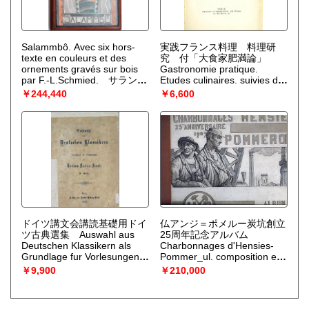
Salammbô. Avec six hors-
実践フランス料理 料理研
texte en couleurs et des
究 付「大食家肥満論」
ornements gravés sur bois
Gastronomie pratique.
par F.-L.Schmied. サランボ
Etudes culinaires. suivies du
ー シュミート画（ミクロス
Traitement de l'obesite des
￥244,440
￥6,600
画）限定千部133番アルシュ
gourmands. 3e ed.
紙
（FLAUBERT,G. フローベ
entierement refondue.
（ア
ール著）
リ＝バブ ALI-BAB）
ドイツ講文会講読基礎用ドイ
仏アンジ＝ポメルー炭坑創立
ツ古典選集 Auswahl aus
25周年記念アルバム
Deutschen Klassikern als
Charbonnages d'Hensies-
Grundlage fur Vorlesungen
Pommer_ul. composition et
in Doitsu=Kobun=Kwai. 1898
gravures. 25me anniversaire
￥9,900
￥210,000
（ヘフト著 宇仁田秀次郎編
1937.
（ギュスターブ・ピエ
纂 HEFT,S.）
ール PIERRE,G.）