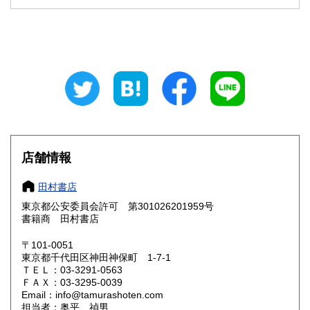
石川県
福井県
180円
180円
山梨県
長野県
180円
180円
岐阜県
静岡県
180円
180円
愛知県
三重県
180円
180円
滋賀県
京都府
180円
180円
大阪府
兵庫県
180円
180円
店舗情報
奈良県
和歌山県
180円
180円
田村書店
東京都公安委員会許可 第301026201959号
鳥取県
島根県
180円
180円
書籍商 田村書店
岡山県
広島県
180円
180円
〒101-0051
東京都千代田区神田神保町 1-7-1
ＴＥＬ：03-3291-0563
山口県
徳島県
180円
180円
ＦＡＸ：03-3295-0039
Email：info@tamurashoten.com
香川県
愛媛県
180円
180円
担当者：奥平 禎男