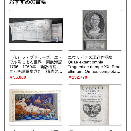
おすすめの書籍
（仏）ラ・ブドゥーズ、エト
エウリピデス現存作品集
ワル号による世界一周航海記
Quae extant omnia :
1766～1769年 新版増補
Tragoediae nempe XX, Prae
タヒチ語彙集含む 補遺欠
ultimam, Omnes completae :
Voyage autour du Monde,
Item framenta aliarum
￥55,000
￥152,770
par la Fregate du Roi La
plusquam LX Trag diarum ; &
Boudeuse, et la Flute l'Etoile;
Epistolae V. Opera & Studio
En 1766, 1767, 1768 &
J.Barnes.
（エウリピデス
1769. Seconde ed.,
EURIPIDES）
augmentee.
（ブーガンヴィ
ル [BOUGAINVILLE,L.-A.]）