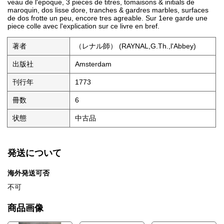
veau de l'epoque, 3 pieces de titres, tomaisons & initials de
maroquin, dos lisse dore, tranches & gardres marbles, surfaces
de dos frotte un peu, encore tres agreable. Sur 1ere garde une
piece colle avec l'explication sur ce livre en bref.
著者
（レナル師） (RAYNAL,G.Th.,l'Abbey)
出版社
Amsterdam
刊行年
1773
冊数
6
状態
中古品
発送について
海外発送可否
不可
商品画像