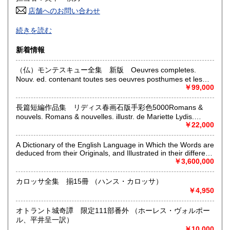
店舗へのお問い合わせ
高知県
福岡県
180円
180円
コロナウィールス流行より、営業日が金〜日曜日になってお
続きを読む
りまして、ご不自由をお掛け致しております。
佐賀県
長崎県
180円
180円
新着情報
閉店中でも、平日は店内整理か、買取りに出張をいたしてお
熊本県
大分県
180円
180円
りますので、御用の場合はどうぞお電話をお掛け下さいま
（仏）モンテスキュー全集 新版 Oeuvres completes.
せ。対応させて頂きます。
Nouv. ed. contenant toutes ses oeuvres posthumes et les
Please call us when needed.
宮崎県
鹿児島県
180円
180円
notes d'Helvetius sur une partie de l'Esprit des lois.
￥99,000
（MONTESQUIEU）
沿線名：JR, 地下鉄三田線・半蔵門線・新宿線
沖縄県
180円
最寄駅：お茶の水、神保町
長篇短編作品集 リディス春画石版手彩色5000Romans &
営業時間：営業日 金曜日〜日曜日 午前11〜午後6時、休
nouvels. Romans & nouvelles. illustr. de Mariette Lydis.
（（仏）ピエール・ルイス著 LOUYS,P.）
￥22,000
憩時間 午後1〜2時
定休日：月・火・水・木曜日、(営業日 金・土・日・祭
日) お盆休み 8/7-8/14 年末年始休業12/31(日)～1/4(火)
A Dictionary of the English Language in Which the Words are
deduced from their Originals, and Illustrated in their different
signifcations by Examples from the bet Writers. To Which are
￥3,600,000
書籍の買取について
Prefixed, a History of the Language, and an English
Grammar. 英語辞典 初版 著者訂正加筆手沢本
-
カロッサ全集 揃15冊 （ハンス・カロッサ）
（JOHNSON,S. サミエル・ジョンソン）
￥4,950
取り扱い分野
オトラント城奇譚 限定111部番外 （ホーレス・ヴォルポー
哲学宗教、国語国文、外国文学、趣味、外国書
ル、平井呈一訳）
《日本書》 全集、文学初版本、詩集、歌集． 《洋書》
￥10,000