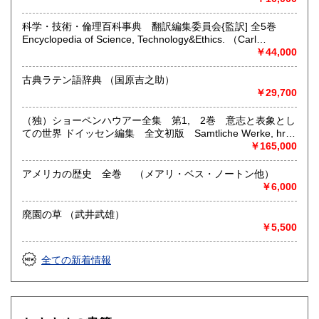
16世紀から21世紀までの仏独語文学哲学、古代ギリシャ・ラ
テン語文学哲学、初版本、挿絵本、芸術装丁本、製本関係、
科学・技術・倫理百科事典 翻訳編集委員会{監訳] 全5巻
本の本・書誌学、シャンソン、パリ関係の在庫。 直
Encyclopedia of Science, Technology&Ethics. （Carl
通電話03-5577-4226
Mitcham (ed.)）
￥44,000
古典ラテン語辞典 （国原吉之助）
￥29,700
（独）ショーペンハウアー全集 第1, 2巻 意志と表象とし
ての世界 ドイッセン編集 全文初版 Samtliche Werke, hrg
von Dr. Paul Deussen. 1st&2e Band: Die Welt als Wille und
￥165,000
Vorstellung. hrg von Dr. Paul Deussen. 2 Bde., v o l l s t a n d
i g . Ganzleder-vorzugsausagabe. 1911 （ショーペンハウア
アメリカの歴史 全巻 （メアリ・ベス・ノートン他）
ーSCHOPENHAUERS,A. spine rubbed a little, trace of oiling
￥6,000
to plates of Bd.2, text rather browned. Very rare. ）
廃園の草 （武井武雄）
￥5,500
全ての新着情報