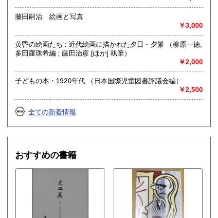
取り扱い分野
藤田嗣治 絵画と写真
自然科学、美術工芸、趣味、サブカルチャー、古書一般（そ
￥3,000
の他）
山岳・料理・中国美術・書道・美術展カタログ
黄昏の絵画たち : 近代絵画に描かれた夕日・夕景 （柳原一徳,
多田羅珠希編 ; 藤田治彦 [ほか] 執筆）
￥2,000
子どもの本・1920年代 （日本国際児童図書評議会編）
￥2,500
全ての新着情報
おすすめの書籍