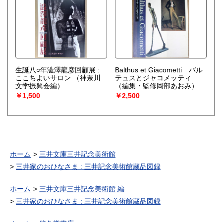
生誕八○年澁澤龍彦回顧展 :
Balthus et Giacometti バル
ここちよいサロン
（神奈川
テュスとジャコメッティ
文学振興会編）
（編集・監修岡部あおみ）
￥1,500
￥2,500
ホーム
三井文庫三井記念美術館
三井家のおひなさま : 三井記念美術館蔵品図録
ホーム
三井文庫三井記念美術館 編
三井家のおひなさま : 三井記念美術館蔵品図録