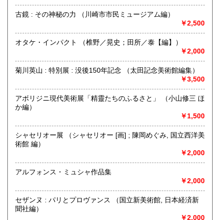
古鏡 : その神秘の力 （川崎市市民ミュージアム編）
￥2,500
神保町駅から靖国通り沿い右側を駿河台に向けて歩いていき
カーブに差し掛かると白いビルに悠久堂の看板が見えます。
オタケ・インパクト （椎野／晃史；田所／泰【編】）
通り沿いのショーケースには中国の美術書や美術全集が各種
￥2,000
揃えられています。
店内には山岳書・料理書・書道・美術関係の本など趣味に関
菊川英山 : 特別展 : 没後150年記念 （太田記念美術館編集）
する本が
￥3,500
ございます。
お探しの本等ございましたら、お気軽にお尋ねください。
常時宅配買取、出張買取、宅配買取も行っておりますので、
アボリジニ現代美術展「精靈たちのふるさと」 （小山修三 ほ
お問い合わせください。
か編）
￥1,500
沿線名：都営新宿線・三田線 東京メトロ半蔵門線 JR総武線
最寄駅：神保町駅A7出口徒歩3分 御茶ノ水駅徒歩9分
シャセリオー展 （シャセリオー [画] ; 陳岡めぐみ, 国立西洋美
営業時間：平日・祭日共に 11時から18時まで
術館 編）
定休日：日曜定休・年末年始 (休業日:12月28日から1月4日)
￥2,000
書籍の買取について
アルフォンス・ミュシャ作品集
￥2,000
古書籍の買い取りをしておりますので
まずは電話かメール、ホームページのフォーマットからご連
セザンヌ : パリとプロヴァンス （国立新美術館, 日本経済新
絡ください。
聞社編）
￥2,000