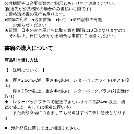
公共機関等は必要書類のご指示もあわせてご連絡ください。
(配送先が公共機関の場合のみ後払い可能です)
※適格請求書の発行も承ります。
●書類の宛名 ●必要書類 ●日付 ●送料記載の有無
お知らせください
★店頭、日本の古本屋ともに取り置き期限は10日になりますので
それ以上、日にちがかかる場合は事前にご連絡ください。
書籍の購入について
商品引き渡し方法
【 送料について 】
★ 厚さ2.5cm未満、重さ4kg以内 レターパックライト(ポスト投
函)
厚さ2.5cm以上、重さ4kg以内 レターパックプラス(対面受け
取り)
★ レターパックプラスで配送できないサイズ(縦34cm以上、横
25cm以上 もしくは極端に厚い本)
また高額商品につきましても発送はすべて佐川急便となりま
す
■ 海外発送に関してはご相談ください。