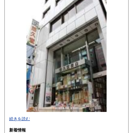
佐賀県
長崎県
600円
600円
熊本県
大分県
600円
600円
宮崎県
鹿児島県
600円
600円
沖縄県
600円
続きを読む
新着情報