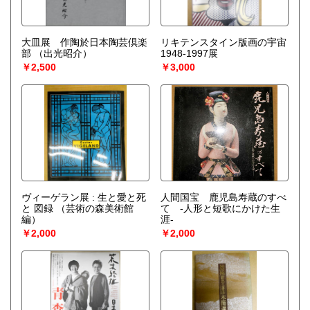
大皿展 作陶於日本陶芸倶楽
リキテンスタイン版画の宇宙
部
（出光昭介）
1948-1997展
￥2,500
￥3,000
ヴィーゲラン展 : 生と愛と死
人間国宝 鹿児島寿蔵のすべ
と 図録
（芸術の森美術館
て -人形と短歌にかけた生
編）
涯-
￥2,000
￥2,000