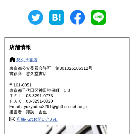
岐阜県
静岡県
600円
600円
愛知県
三重県
600円
600円
滋賀県
京都府
600円
600円
大阪府
兵庫県
600円
600円
店舗情報
奈良県
和歌山県
600円
600円
悠久堂書店
東京都公安委員会許可 第301026105312号
鳥取県
島根県
600円
600円
書籍商 悠久堂書店
岡山県
広島県
600円
600円
〒101-0051
東京都千代田区神田神保町 1-3
ＴＥＬ：03-3291-0773
山口県
徳島県
600円
600円
ＦＡＸ：03-3291-0920
Email：yukyudou3291@gb3.so-net.ne.jp
香川県
愛媛県
600円
600円
担当者：諏訪 吉重
店舗へのお問い合わせ
高知県
福岡県
600円
600円