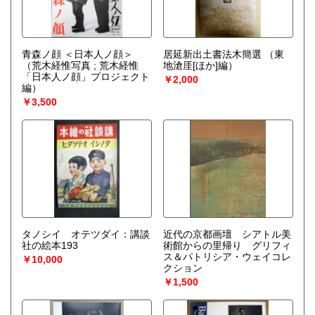
青森ノ顔 ＜日本人ノ顔＞
居延新出土書法木簡選
（東
（荒木経惟写真 ; 荒木経惟
地滄厓[ほか]編）
「日本人ノ顔」プロジェクト
￥2,000
編）
￥3,500
タノシイ オテツダイ：講談
近代の京都画壇 シアトル美
社の絵本193
術館からの里帰り グリフィ
ス＆パトリシア・ウェイコレ
￥10,000
クション
￥1,500