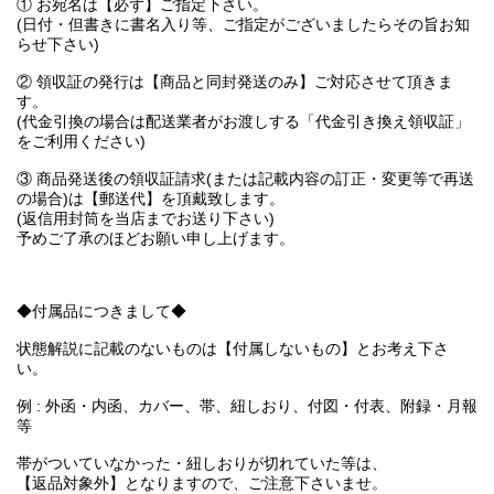
① お宛名は【必ず】ご指定下さい。
(日付・但書きに書名入り等、ご指定がございましたらその旨お知
らせ下さい)
② 領収証の発行は【商品と同封発送のみ】ご対応させて頂きま
す。
(代金引換の場合は配送業者がお渡しする「代金引き換え領収証」
をご利用ください)
③ 商品発送後の領収証請求(または記載内容の訂正・変更等で再送
の場合)は【郵送代】を頂戴致します。
(返信用封筒を当店までお送り下さい)
予めご了承のほどお願い申し上げます。
◆付属品につきまして◆
状態解説に記載のないものは【付属しないもの】とお考え下さ
い。
例 : 外函・内函、カバー、帯、紐しおり、付図・付表、附録・月報
等
帯がついていなかった・紐しおりが切れていた等は、
【返品対象外】となりますので、ご注意下さいませ。