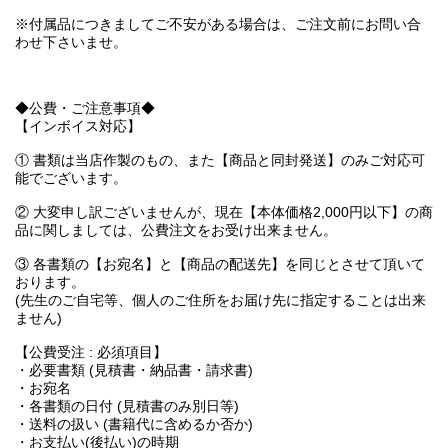
※付属品につきましてご不安がある場合は、ご注文前にお問い合
わせ下さいませ。
◆公費・ご注意事項◆
【インボイス対応】
① 書類は当店作製のもの、また【商品と同封発送】のみご対応可
能でございます。
② 大変申し訳ございませんが、現在【本体価格2,000円以下】の商
品に関しましては、公費注文をお受け出来ません。
③ 各書類の【お宛名】と【商品の配送先】を同じとさせて頂いて
おります。
(先生のご自宅等、個人のご住所をお届け先に指定することは出来
ません)
【公費受注 : 必須項目】
・必要書類 (見積書・納品書・請求書)
・お宛名
・各書類の日付 (見積書のみ別日等)
・送料の扱い (書籍代に含めるか否か)
・お支払い(後払い)の時期