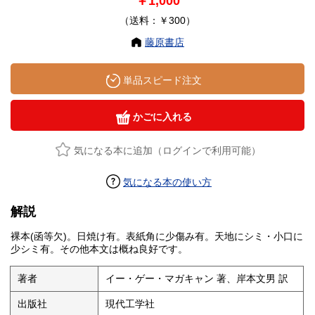
￥1,000
（送料：￥300）
藤原書店
単品スピード注文
かごに入れる
気になる本に追加（ログインで利用可能）
気になる本の使い方
解説
裸本(函等欠)。日焼け有。表紙角に少傷み有。天地にシミ・小口に
少シミ有。その他本文は概ね良好です。
著者
イー・ゲー・マガキャン 著、岸本文男 訳
出版社
現代工学社