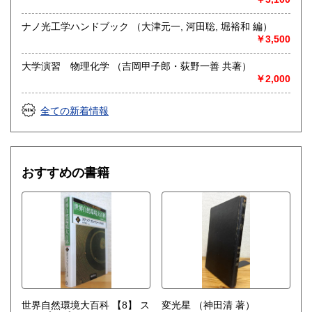
ナノ光工学ハンドブック （大津元一, 河田聡, 堀裕和 編）
￥3,500
大学演習 物理化学 （吉岡甲子郎・荻野一善 共著）
￥2,000
全ての新着情報
おすすめの書籍
世界自然環境大百科 【8】 ス
変光星
（神田清 著）