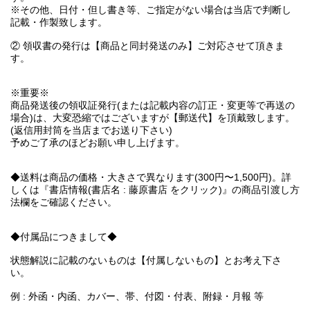
※その他、日付・但し書き等、ご指定がない場合は当店で判断し
記載・作製致します。
② 領収書の発行は【商品と同封発送のみ】ご対応させて頂きま
す。
※重要※
商品発送後の領収証発行(または記載内容の訂正・変更等で再送の
場合)は、大変恐縮ではございますが【郵送代】を頂戴致します。
(返信用封筒を当店までお送り下さい)
予めご了承のほどお願い申し上げます。
◆送料は商品の価格・大きさで異なります(300円〜1,500円)。詳
しくは『書店情報(書店名 : 藤原書店 をクリック)』の商品引渡し方
法欄をご確認ください。
◆付属品につきまして◆
状態解説に記載のないものは【付属しないもの】とお考え下さ
い。
例 : 外函・内函、カバー、帯、付図・付表、附録・月報 等