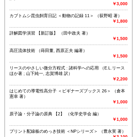
300円
300円
メールアドレス【book@koshofujiwarashoten.com】
￥3,000
沖縄県
300円
※販売書籍につきまして【お電話でのお問い合わせ】は、現
カブトムシ昆虫飼育日記 ＜動物の記録 11＞ （荻野昭 著）
品在庫を確認するためお時間を頂戴いたします。
￥1,800
(お電話折返しでのご対応となります)
詳解図学演習 【新訂版】 （田中政夫 著）
沿線名：JR中央線・総武線・東京メトロ丸ノ内線
￥1,500
最寄駅：御茶ノ水駅・本郷三丁目駅
営業時間：【事務所営業・通信販売専門 (ご来店不可)】
高圧流体技術 （蒔田董, 西原正夫 編著）
9:00〜17:00 ※買取・仕入れ等で不在の場合がございます
￥1,500
定休日：水曜日・日曜日・年末年始
リースのやさしい微分方程式 : 諸科学への応用 （E.L.リース
書籍の買取について
ほか著 ; 山下純一, 志賀博雄 訳）
￥2,200
自然科学等の学術書・専門書・その他資料買取り致します。
電話・FAX・メール等でお気軽にご相談下さいませ。
はじめての導電性高分子 ＜ビギナーズブックス 26＞ （倉本
出張買取・配送料着払い(当店の支払い)で送って頂くことも
憲幸 著）
可能でございます。
￥1,000
※お送り頂く場合は必ず事前にご連絡下さいませ。
原子論・分子論の原典 【2】 （化学史学会 編）
取り扱い分野
￥1,000
自然科学、外国書、古書一般（その他）
【地球科学(地質・鉱物)・天文学・動物学・植物学・その他
プリント配線板のめっき技術 ＜NPシリーズ＞ （豊永実 著）
自然科学】
￥3,100