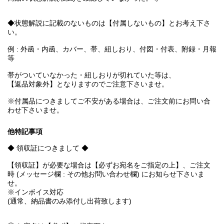
◆状態解説に記載のないものは【付属しないもの】とお考え下さ
い。
例 : 外函・内函、カバー、帯、紐しおり、付図・付表、附録・月報
等
帯がついていなかった・紐しおりが切れていた等は、
【返品対象外】となりますのでご注意下さいませ。
※付属品につきましてご不安がある場合は、ご注文前にお問い合
わせ下さいませ。
他特記事項
◆ 領収証につきまして ◆
【領収証】が必要な場合は【必ずお宛名をご指定の上】、ご注文
時 (メッセージ欄 : その他お問い合わせ欄) にお知らせ下さいま
せ。
※インボイス対応
(通常、納品書のみ添付し出荷致します)