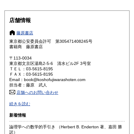
滋賀県
京都府
300円
300円
大阪府
兵庫県
300円
300円
店舗情報
奈良県
和歌山県
300円
300円
藤原書店
東京都公安委員会許可 第305471408245号
鳥取県
島根県
300円
300円
書籍商 藤原書店
岡山県
広島県
300円
300円
〒113-0034
東京都文京区湯島2-5-6 清水ビル2F 3号室
ＴＥＬ：03-5615-8195
山口県
徳島県
300円
300円
ＦＡＸ：03-5615-8195
Email：book@koshofujiwarashoten.com
香川県
愛媛県
300円
300円
担当者：藤原 武人
店舗へのお問い合わせ
高知県
福岡県
300円
300円
【通信販売専門 (ご来店不可)】 の古書店です。
続きを読む
※大変申し訳ございませんが、店頭での販売は行っておりま
佐賀県
長崎県
300円
300円
せん。
新着情報
熊本県
大分県
300円
300円
書籍の状態等、ご不明な点・気になる所がございましたら、
論理学への数学的手引き （Herbert B. Enderton 著、嘉田 勝
Eメール・電話でお気軽にお問い合わせ下さいませ。
訳）
宮崎県
鹿児島県