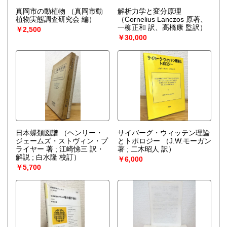
真岡市の動植物
（真岡市動
解析力学と変分原理
植物実態調査研究会 編）
（Cornelius Lanczos 原著、
一柳正和 訳、高橋康 監訳）
￥2,500
￥30,000
日本蝶類図譜
（ヘンリー・
サイバーグ・ウィッテン理論
ジェームズ・ストヴィン・プ
とトポロジー
（J.W.モーガン
ライヤー 著 ; 江崎悌三 訳・
著 ; 二木昭人 訳）
解説 ; 白水隆 校訂）
￥6,000
￥5,700