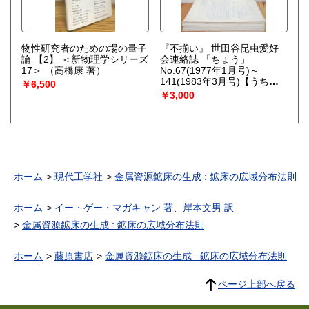
物性研究者のための場の量子
『不揃い』 世田谷昆虫愛好
論 【2】 ＜新物理学シリーズ
会連絡誌 「ちょう」
17＞
（高橋康 著）
No.67(1977年1月号)～
141(1983年3月号)【うち
￥6,500
No.97欠】 不揃い計75冊
￥3,000
ホーム
現代工学社
金属資源鉱床の生成 : 鉱床の広域分布法則
ホーム
イー・ゲー・マガキャン 著、岸本文男 訳
金属資源鉱床の生成 : 鉱床の広域分布法則
ホーム
藤原書店
金属資源鉱床の生成 : 鉱床の広域分布法則
ページ上部へ戻る