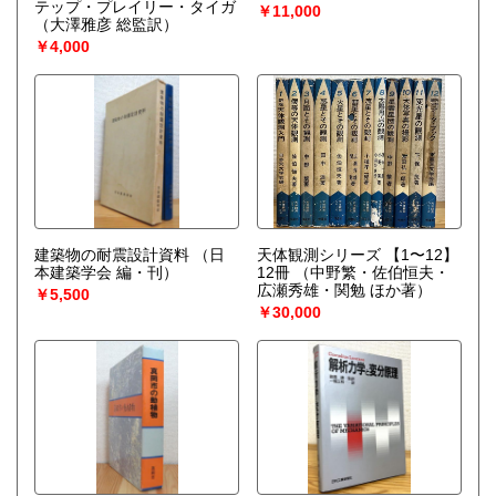
テップ・プレイリー・タイガ
￥11,000
（大澤雅彦 総監訳）
￥4,000
建築物の耐震設計資料
（日
天体観測シリーズ 【1〜12】
本建築学会 編・刊）
12冊
（中野繁・佐伯恒夫・
広瀬秀雄・関勉 ほか著）
￥5,500
￥30,000