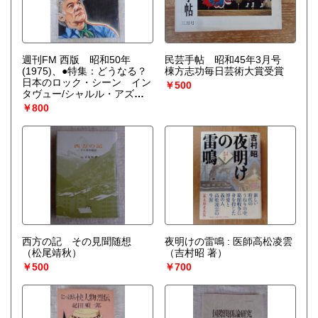
週刊FM 西版 昭和50年
民芸手帖 昭和45年3月号
(1975)、●特集：どうなる？
棟方志功毎日芸術大賞受賞
日本のロック・シーン イン
￥500
タヴュー/シャルル・アズナ
ヴール
￥800
西方の記 その見聞随想
夜明けの雷鳴 : 医師高松凌雲
（松尾靖秋）
（吉村昭 著）
￥500
￥700