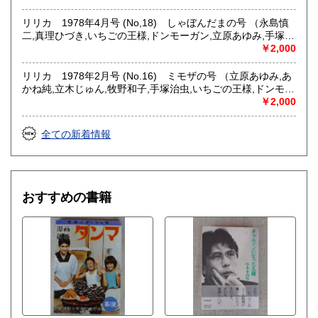
まいかおる,まつざきあけみ,倉多江美,イズミヨーコ,粕谷紀子,
大家てるみ富井みち子,吉見佑子,山本コータロー）
リリカ 1978年4月号 (No,18) しゃぼんだまの号 （永島慎
二,真理ひづき,いちごの王様,ドンモーガン,立原あゆみ,手塚治
虫,牧野和子,あかね純,立木じゅん,市川みさこ,たちいりハル
￥2,000
コ,平田真貴子,汐見朝子,まつざきあけみ,おおやちき,のがみけ
い,原田千代子,吉見佑子,山本コータロー）
リリカ 1978年2月号 (No.16) ミモザの号 （立原あゆみ,あ
かね純,立木じゅん,牧野和子,手塚治虫,いちごの王様,ドンモー
ガン,たちいりハルコ,市川みさこ,清水侑子,風間宏子,真理ひづ
￥2,000
き,水口令子,岸本理生,湯村たい子,萩尾望都,山本コータロー）
全ての新着情報
おすすめの書籍