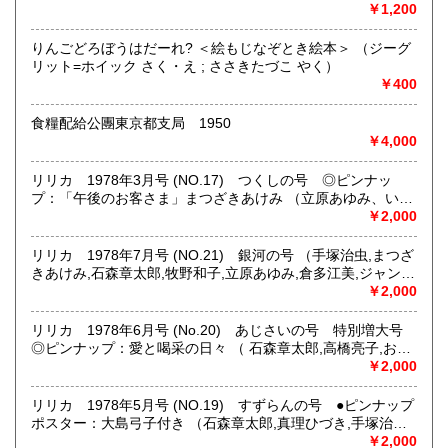
200円
理しておりますのでどちらの在庫かを知りたい方はご連絡下
￥1,200
さい。
りんごどろぼうはだーれ? ＜絵もじなぞとき絵本＞ （ジーグ
沿線名：-
リット=ホイック さく・え ; ささきたづこ やく）
最寄駅：-
￥400
営業時間：-
定休日：-
食糧配給公團東京都支局 1950
￥4,000
書籍の買取について
リリカ 1978年3月号 (NO.17) つくしの号 ◎ピンナッ
-
プ：「午後のお客さま」まつざきあけみ （立原あゆみ、いち
ごの王様、ドン・モーガン、牧野和子、手塚治虫、あかね
￥2,000
取り扱い分野
純、立木じゅん、真理ひづき、いまいかおる、市川みさこ、
清水侑子、桐村杏子、睦月とみ、大谷てるみ、松苗あけみ、
社会科学、趣味、サブカルチャー、古書一般（その他）
リリカ 1978年7月号 (NO.21) 銀河の号 （手塚治虫,まつざ
のがみけい、原田千代子、おおやちき、吉見佑子、山本コウ
あまりジャンルにとらわれる事なく興味を持ったものを全般
きあけみ,石森章太郎,牧野和子,立原あゆみ,倉多江美,ジャン
タロー）
的に。それでも、暮らし、社会に関わるものが多目です。
ボ・KAME,かれくさとんこ,後藤ゆきお,市川みさこ,たらさわ
￥2,000
みち,流悦子,のがみけい,坂田靖子,真理ひづき,水口令子,神奈
幸子,吉見佑子,山本コウタロー）
リリカ 1978年6月号 (No.20) あじさいの号 特別増大号
◎ピンナップ：愛と喝采の日々 （ 石森章太郎,高橋亮子,おお
やちき,南部ひろみ,永島慎二,牧野和子,立原あゆみ,倉多江美,
￥2,000
松苗あけみ,手塚治虫,しらいしあい,伊東愛子,岸本理生,小橋も
と子,奈村裕子,ドン・モーガン,立木じゅん,真理ひづき,市川み
リリカ 1978年5月号 (NO.19) すずらんの号 ●ピンナップ
さこ,たちいりハルコ,富井みち子,山本コウタロー,吉見佑子）
ポスター：大島弓子付き （石森章太郎,真理ひづき,手塚治虫,
牧野和子,立原あゆみ,立木じゅん,ドンモーガン,市川みさこ,い
￥2,000