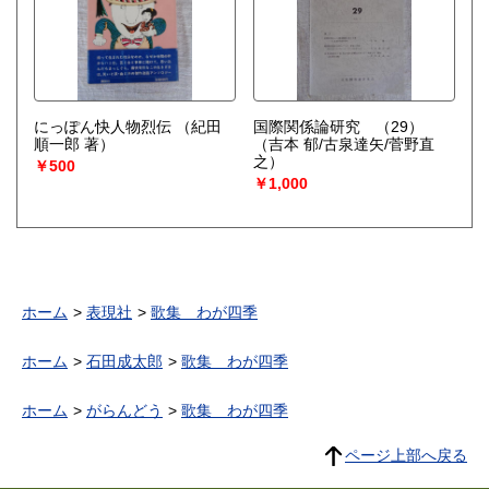
にっぽん快人物烈伝
（紀田
国際関係論研究 （29）
順一郎 著）
（吉本 郁/古泉達矢/菅野直
之）
￥500
￥1,000
ホーム
表現社
歌集 わが四季
ホーム
石田成太郎
歌集 わが四季
ホーム
がらんどう
歌集 わが四季
ページ上部へ戻る