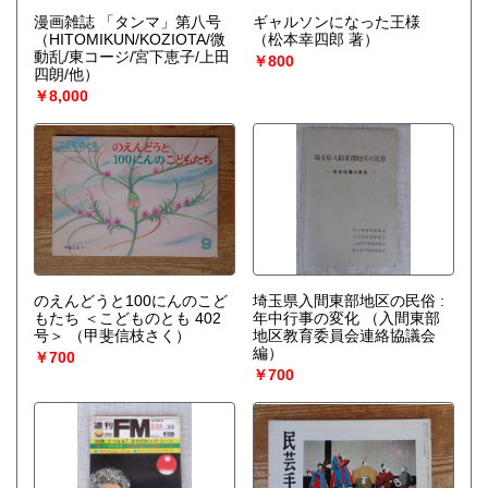
漫画雑誌 「タンマ」第八号
ギャルソンになった王様
（HITOMIKUN/KOZIOTA/微
（松本幸四郎 著）
動乱/東コージ/宮下恵子/上田
￥800
四朗/他）
￥8,000
のえんどうと100にんのこど
埼玉県入間東部地区の民俗 :
もたち ＜こどものとも 402
年中行事の変化
（入間東部
号＞
（甲斐信枝さく）
地区教育委員会連絡協議会
編）
￥700
￥700