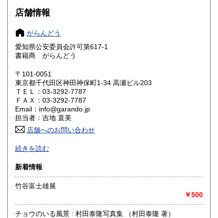
大阪府
兵庫県
200円
200円
店舗情報
奈良県
和歌山県
200円
200円
がらんどう
愛知県公安委員会許可第617-1
鳥取県
島根県
200円
200円
書籍商 がらんどう
岡山県
広島県
200円
200円
〒101-0051
東京都千代田区神田神保町1-34 高瀬ビル203
ＴＥＬ：03-3292-7787
山口県
徳島県
200円
200円
ＦＡＸ：03-3292-7787
Email：info@garando.jp
香川県
愛媛県
200円
200円
担当者：吉地 直美
店舗へのお問い合わせ
高知県
福岡県
200円
200円
甦れ60年代をキャッチフレーズに愛知県安城市にて開店しま
続きを読む
した。
佐賀県
長崎県
200円
200円
暮らしに身近な本、雑貨や資料を取り扱っています。
新着情報
平成17年には、東京神田神保町にも出店しております
熊本県
大分県
200円
200円
（東京都千代田区神田神保町1−34）
竹谷富士雄展
TEL 03−3292−7787。
￥500
宮崎県
鹿児島県
200円
200円
※日本の古本屋の在庫に関しては、愛知県と東京の両方で管
チョウのいる風景 : 村田泰隆写真集 （村田泰隆 著）
沖縄県