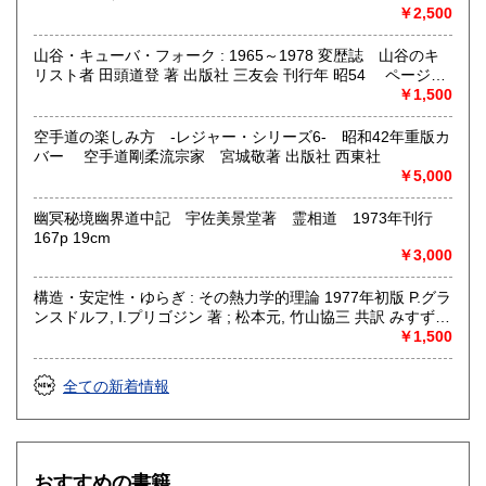
￥2,500
山谷・キューバ・フォーク : 1965～1978 変歴誌 山谷のキ
リスト者 田頭道登 著 出版社 三友会 刊行年 昭54 ページ数
229p サイズ 19cm 状態 中古品（並）帯痛み
￥1,500
空手道の楽しみ方 -レジャー・シリーズ6- 昭和42年重版カ
バー 空手道剛柔流宗家 宮城敬著 出版社 西東社
￥5,000
幽冥秘境幽界道中記 宇佐美景堂著 霊相道 1973年刊行
167p 19cm
￥3,000
構造・安定性・ゆらぎ : その熱力学的理論 1977年初版 P.グラ
ンスドルフ, I.プリゴジン 著 ; 松本元, 竹山協三 共訳 みすず書
房〈熱力学の方法を、平衡はもとより非線形性や不安定性を
￥1,500
も含むあらゆる現象へ拡張できないであろうか？ ……新し
い「構造」は常に不安定性の結果として出現する。すなわち
全ての新着情報
それはゆらぎから生じるものである。ふつうはゆらぎが生じ
ると、系をもとの乱れのない状態に戻そうとする動きが続い
て起るが、新しい構造が形成される場合には、反対にゆらぎ
は増幅される。……安定性の理論を不可逆過程の熱力学に結
びつけ、ゆらぎの巨視的理論を包含する一般化された熱力学
おすすめの書籍