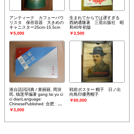
くことができる。それにして
もおかしい!おもしれぇ!スゲ
ェ!グレート!ただただ彼等の
アンティーク カフェーパウ
オリジナルティは天下一品
生まれてからでは遅すぎる
リスタ 保存容器 大きめの
だ。1. 極楽パパ2. SUGAR
西納通隆著 三晃出版社 昭
キャニスター25cm-15.5cm
RAY3. WALK THAT MESS4. I
和40年初版
NEED YOU SO5.
￥5,000
￥3,500
GO.GO,GO6. 昔つきあって
た女7. BONGO GOOGIE8. I
CAN DREAM,CAN'T I9. WHY
DID YOU SAY?10. T-TOWN
BLUES11. あの娘のうちは千
葉よりむこう12. BOOGIE
WOOGIE ST.CLAUS13. ゴミ
の日来るまで盤質は良好で
す。
港台語詞詞典 / 黄丽丽, 周澍
戦前ポスター 帽子 日ノ出
民, 钱莲琴编著 gang tai yu ci
向鳥印優秀帽子
ci dianLanguage:
￥60,000
ChinesePublished: 合肥 : 黄
山书社, 1990.10Description:
￥3,000
461p