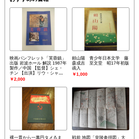
を作り上げなくてはならない。〉散逸構造の理論で、1977
年、ノーベル化学賞を受賞したプリゴジンの、グランスドル
フとの共著による初期の著作。開放系に現れる構造の問題
を、非平衡熱力学の立場から、物理学、化学、生物学につい
て、統一的な観点からの説明を試みる。
映画パンフレット「芙蓉鎮」
頼山陽 青少年日本文学 藤
出版 岩波ホール 解説 1987年
森成吉 至文堂 昭17年初版
製作／中国 【監督】シェ・
函入
チン 【出演】リウ・シャオ
￥1,000
チン／チアン・ウェン／チョ
￥2,000
ン・ツァイシー／シュイ・ソ
ンツ【発行】1988年 岩波ホ
ール文化大革命を背景に厳し
い試練を強いられたひとりの
女性と彼女を取り巻く人々の
激動の時代を描くもので、87
年度の中国・百花賞、金鶏賞
作。監督は「天雲山物語」
「牧馬人」などの謝晋。古華
の原作を阿城と謝晋監督が共
同で脚色、撮影は慮俊福が担
当。出演は劉暁慶、姜文、鄭
裸一貫から一萬円タメるま
戦前 地図「皇陵参拝図」大