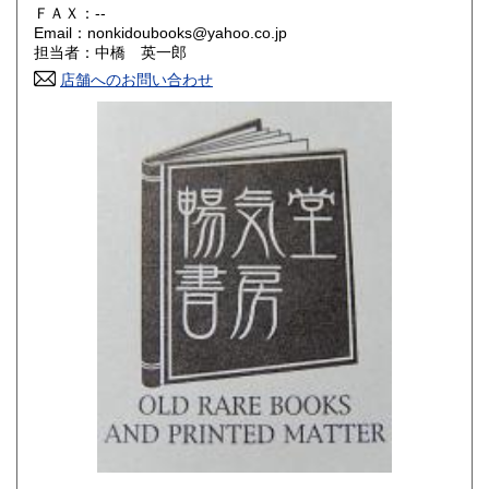
180円
180円
ＦＡＸ：--
Email：nonkidoubooks@yahoo.co.jp
香川県
愛媛県
180円
180円
担当者：中橋 英一郎
店舗へのお問い合わせ
高知県
福岡県
180円
180円
佐賀県
長崎県
180円
180円
熊本県
大分県
180円
180円
宮崎県
鹿児島県
180円
180円
沖縄県
180円
-