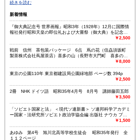
続きを読む
沿線名：西武新宿線
新着情報
最寄駅：花小金井
営業時間：10:00〜18:00
『御大典記念号 世界画報』昭和3年（1928年）12月に国際情
定休日：不定休
報社発行昭和天皇の即位礼および大嘗祭（御大典）を記念す
るグラフ雑誌の臨時増刊号です。当時の儀式の様子や関連行
￥2,500
書籍の買取について
事を写した貴重な写真や解説が多数収録されています。
古本・骨董品の出張買取のお申込み・ご予約は、お電話・ま
戦前 信州 茶包装パッケージ 6点 蔦の花（信劦須坂町
たはメールにて承っております。 お気軽にお問合わせくださ
製茶株式会社蔦屋茶店）喜多の山（長野市大門町 喜多の園
い。
本店）西沢園（長野県中堅町 西澤園本舗）梅の花（信州須
￥8,000
出張費は無料です。旧家、蔵のあるお宅、昭和40年以前の古
坂市梅の園茶店）奈良此園（信州中野町 西澤茶舗）美泉瀧
いお宅の買取は、遠方でも大歓迎です。
（信州長野市新町 茶間屋美濃久商店）瀧の音（信濃吉田本
東京の公園110年 東京都建設局公園緑地部 ページ数 394p
町 瀧澤又右衛門）
￥2,500
取り扱い分野
2冊 NHK ドイツ語 昭和35年4月号 8月号 講師藤田五郎
社会科学、美術工芸、古典籍、近代文献、外国書
￥3,500
「ソビエト国家と法」 ＜現代ソ連新書＞ ソ連邦科学アカデミ
ー国家・法研究所ソビエト政治学協会編 出版社 ナウカ プロ
グレス出版所 刊行年 １９７２年 ページ数 406p
￥1,500
あゆみ 第4号 旭川北高等学校生徒会 昭和35年発行 全
１１２ページ