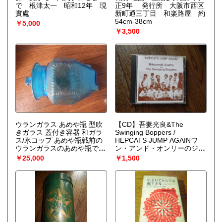
在石、徐松子ほか。1987年
で 根津太一 昭和12年 現
正9年 発行所 大阪市西区
製作／中国原題または英題：
實處
新町通三丁目 和楽路屋 約
Hibiscss Town 芙蓉鎮全34頁
54cm-38cm
￥5,000
￥3,500
ウランガラス あめや瓶 型吹
【CD】吾妻光良&The
きガラス 蓋付き容器 和ガラ
Swinging Boppers /
ス/氷コップ あめや瓶戦前の
HEPCATS JUMP AGAINワ
ウランガラスのあめや瓶で
ン・アンド・オンリーのジャ
す。珍しい蓋の形状です。蓋
ンプ・ブルース・バンド、吾
￥25,000
￥1,500
部分の縁に由来のホツがあり
妻光良&スウィンギン・バッ
ます。和ガラス、時代保
パーズは今でも健在です。
証。 寸法 高さ－約19.0ｃ
「おいこらお嬢さん」はチャ
ｍ
レンジだった。日本語で歌う
ことに抵抗感があった吾妻光
良が見事に吹っ切れた感のあ
る本CDには、何曲ものユニ
ークな日本語バージョンを聴