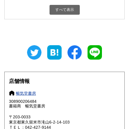
新潟県
富山県
180円
180円
すべて表示
石川県
福井県
180円
180円
山梨県
長野県
180円
180円
岐阜県
静岡県
180円
180円
愛知県
三重県
180円
180円
滋賀県
京都府
180円
180円
大阪府
兵庫県
180円
180円
店舗情報
奈良県
和歌山県
180円
180円
暢気堂書房
308900206484
鳥取県
島根県
180円
180円
書籍商 暢気堂書房
岡山県
広島県
180円
180円
〒203-0033
東京都東久留米市滝山6-2-14-103
ＴＥＬ：042-427-9144
山口県
徳島県