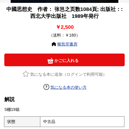
中國思想史 作者： 张岂之页数1084頁; 出版社：:
西北大学出版社 1989年発行
￥2,500
（送料：￥180）
暢気堂書房
かごに入れる
気になる本に追加（ログインで利用可能）
気になる本の使い方
解説
S棚19箱
状態
中古品