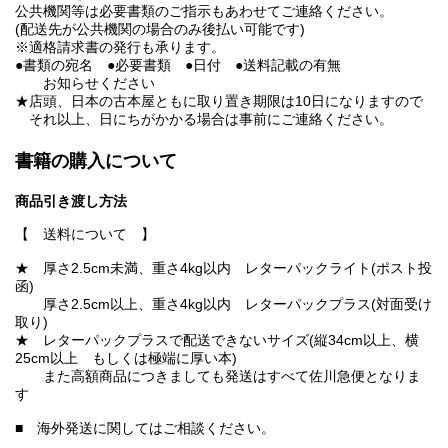
公共機関等は必要書類のご指示もあわせてご連絡ください。
(配送先が公共機関の場合のみ後払い可能です)
※適格請求書の発行も承ります。
●書類の宛名 ●必要書類 ●日付 ●送料記載の有無
お知らせください
★店頭、日本の古本屋ともに取り置き期限は10日になりますので
それ以上、日にちがかかる場合は事前にご連絡ください。
書籍の購入について
商品引き渡し方法
【 送料について 】
★ 厚さ2.5cm未満、重さ4kg以内 レターパックライト(ポスト投
函)
厚さ2.5cm以上、重さ4kg以内 レターパックプラス(対面受け
取り)
★ レターパックプラスで配送できないサイズ(縦34cm以上、横
25cm以上 もしくは極端に厚い本)
また高額商品につきましても発送はすべて佐川急便となりま
す
■ 海外発送に関してはご相談ください。