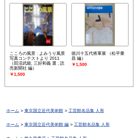
こころの風景 : よみうり風景
徳川十五代将軍展
（松平乗
写真コンテストより 2011
昌 編）
（田沼武能, 三好和義 選 ; 読
￥1,500
売新聞社 編）
￥1,500
ホーム
東京国立近代美術館
工芸館名品集 人形
ホーム
東京国立近代美術館 編
工芸館名品集 人形