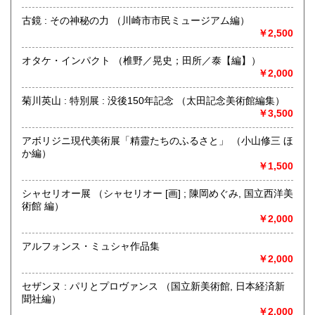
古鏡 : その神秘の力 （川崎市市民ミュージアム編）
￥2,500
神保町駅から靖国通り沿い右側を駿河台に向けて歩いていき
カーブに差し掛かると白いビルに悠久堂の看板が見えます。
オタケ・インパクト （椎野／晃史；田所／泰【編】）
通り沿いのショーケースには中国の美術書や美術全集が各種
￥2,000
揃えられています。
店内には山岳書・料理書・書道・美術関係の本など趣味に関
菊川英山 : 特別展 : 没後150年記念 （太田記念美術館編集）
する本が
￥3,500
ございます。
お探しの本等ございましたら、お気軽にお尋ねください。
常時宅配買取、出張買取、宅配買取も行っておりますので、
アボリジニ現代美術展「精靈たちのふるさと」 （小山修三 ほ
お問い合わせください。
か編）
￥1,500
沿線名：都営新宿線・三田線 東京メトロ半蔵門線 JR総武線
最寄駅：神保町駅A7出口徒歩3分 御茶ノ水駅徒歩9分
シャセリオー展 （シャセリオー [画] ; 陳岡めぐみ, 国立西洋美
営業時間：平日・祭日共に 11時から18時まで
術館 編）
定休日：日曜定休・年末年始 (休業日:12月28日から1月4日)
￥2,000
書籍の買取について
アルフォンス・ミュシャ作品集
￥2,000
古書籍の買い取りをしておりますので
まずは電話かメール、ホームページのフォーマットからご連
セザンヌ : パリとプロヴァンス （国立新美術館, 日本経済新
絡ください。
聞社編）
￥2,000