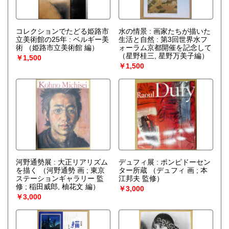
コレクションでたどる姫路市
水の情景 : 画家たちが描いた
立美術館の25年 : ベルギー美
生活と自然 : 第3回世界水フ
術
（姫路市立美術館 編）
ォーラム京都開催を記念して
（星野桂三, 星野万美子編）
￥1,500
￥1,500
河野通勢展 : 大正リアリズム
デュフィ展 : ポンピドーセン
を描く
（河野通勢 画 ; 東京
ター所蔵
（デュフィ 画 ; 本
ステーションギャラリー 監
江邦夫 監修）
修 ; 稲田威郎, 柚花文 編）
￥3,000
￥3,000