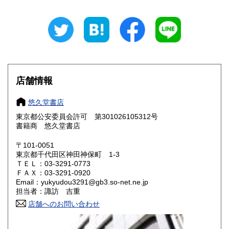
岐阜県
静岡県
600円
600円
愛知県
三重県
600円
600円
滋賀県
京都府
600円
600円
大阪府
兵庫県
600円
600円
店舗情報
奈良県
和歌山県
600円
600円
悠久堂書店
東京都公安委員会許可 第301026105312号
鳥取県
島根県
600円
600円
書籍商 悠久堂書店
岡山県
広島県
600円
600円
〒101-0051
東京都千代田区神田神保町 1-3
ＴＥＬ：03-3291-0773
山口県
徳島県
600円
600円
ＦＡＸ：03-3291-0920
Email：yukyudou3291@gb3.so-net.ne.jp
香川県
愛媛県
600円
600円
担当者：諏訪 吉重
店舗へのお問い合わせ
高知県
福岡県
600円
600円