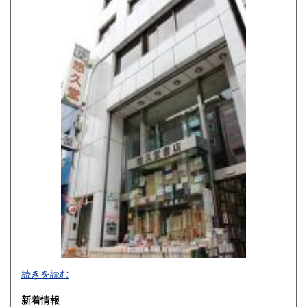
佐賀県
長崎県
600円
600円
熊本県
大分県
600円
600円
宮崎県
鹿児島県
600円
600円
沖縄県
600円
続きを読む
新着情報