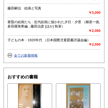
取り扱い分野
藤田嗣治 絵画と写真
自然科学、美術工芸、趣味、サブカルチャー、古書一般（そ
￥3,000
の他）
山岳・料理・中国美術・書道・美術展カタログ
黄昏の絵画たち : 近代絵画に描かれた夕日・夕景 （柳原一徳,
多田羅珠希編 ; 藤田治彦 [ほか] 執筆）
￥2,000
子どもの本・1920年代 （日本国際児童図書評議会編）
￥2,500
全ての新着情報
おすすめの書籍