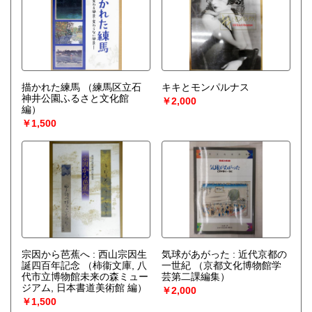
描かれた練馬
（練馬区立石
キキとモンパルナス
神井公園ふるさと文化館
￥2,000
編）
￥1,500
宗因から芭蕉へ : 西山宗因生
気球があがった : 近代京都の
誕四百年記念
（柿衞文庫, 八
一世紀
（京都文化博物館学
代市立博物館未来の森ミュー
芸第二課編集）
ジアム, 日本書道美術館 編）
￥2,000
￥1,500