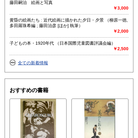
藤田嗣治 絵画と写真
自然科学、美術工芸、趣味、サブカルチャー、古書一般（そ
￥3,000
の他）
山岳・料理・中国美術・書道・美術展カタログ
黄昏の絵画たち : 近代絵画に描かれた夕日・夕景 （柳原一徳,
多田羅珠希編 ; 藤田治彦 [ほか] 執筆）
￥2,000
子どもの本・1920年代 （日本国際児童図書評議会編）
￥2,500
全ての新着情報
おすすめの書籍