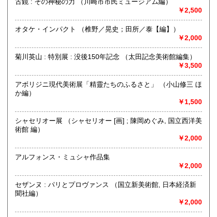
古鏡 : その神秘の力 （川崎市市民ミュージアム編）
￥2,500
神保町駅から靖国通り沿い右側を駿河台に向けて歩いていき
カーブに差し掛かると白いビルに悠久堂の看板が見えます。
オタケ・インパクト （椎野／晃史；田所／泰【編】）
通り沿いのショーケースには中国の美術書や美術全集が各種
￥2,000
揃えられています。
店内には山岳書・料理書・書道・美術関係の本など趣味に関
菊川英山 : 特別展 : 没後150年記念 （太田記念美術館編集）
する本が
￥3,500
ございます。
お探しの本等ございましたら、お気軽にお尋ねください。
常時宅配買取、出張買取、宅配買取も行っておりますので、
アボリジニ現代美術展「精靈たちのふるさと」 （小山修三 ほ
お問い合わせください。
か編）
￥1,500
沿線名：都営新宿線・三田線 東京メトロ半蔵門線 JR総武線
最寄駅：神保町駅A7出口徒歩3分 御茶ノ水駅徒歩9分
シャセリオー展 （シャセリオー [画] ; 陳岡めぐみ, 国立西洋美
営業時間：平日・祭日共に 11時から18時まで
術館 編）
定休日：日曜定休・年末年始 (休業日:12月28日から1月4日)
￥2,000
書籍の買取について
アルフォンス・ミュシャ作品集
￥2,000
古書籍の買い取りをしておりますので
まずは電話かメール、ホームページのフォーマットからご連
セザンヌ : パリとプロヴァンス （国立新美術館, 日本経済新
絡ください。
聞社編）
￥2,000
取り扱い分野