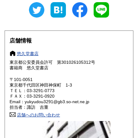
愛知県
三重県
600円
600円
滋賀県
京都府
600円
600円
大阪府
兵庫県
600円
600円
店舗情報
奈良県
和歌山県
600円
600円
悠久堂書店
東京都公安委員会許可 第301026105312号
鳥取県
島根県
600円
600円
書籍商 悠久堂書店
岡山県
広島県
600円
600円
〒101-0051
東京都千代田区神田神保町 1-3
ＴＥＬ：03-3291-0773
山口県
徳島県
600円
600円
ＦＡＸ：03-3291-0920
Email：yukyudou3291@gb3.so-net.ne.jp
香川県
愛媛県
600円
600円
担当者：諏訪 吉重
店舗へのお問い合わせ
高知県
福岡県
600円
600円
佐賀県
長崎県
600円
600円