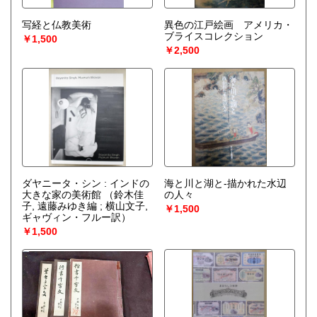
写経と仏教美術
異色の江戸絵画 アメリカ・
ブライスコレクション
￥1,500
￥2,500
ダヤニータ・シン : インドの
海と川と湖と-描かれた水辺
大きな家の美術館
（鈴木佳
の人々
子, 遠藤みゆき編 ; 横山文子,
￥1,500
ギャヴィン・フルー訳）
￥1,500