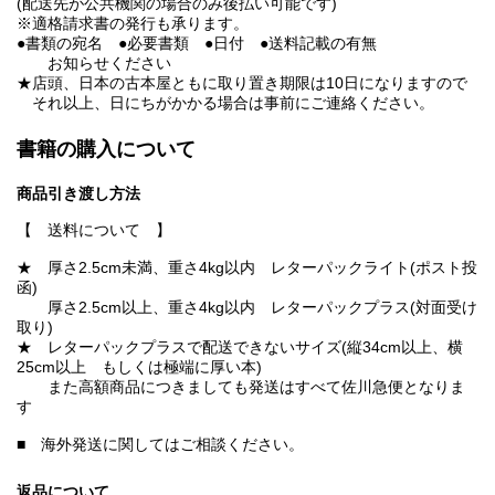
(配送先が公共機関の場合のみ後払い可能です)
※適格請求書の発行も承ります。
●書類の宛名 ●必要書類 ●日付 ●送料記載の有無
お知らせください
★店頭、日本の古本屋ともに取り置き期限は10日になりますので
それ以上、日にちがかかる場合は事前にご連絡ください。
書籍の購入について
商品引き渡し方法
【 送料について 】
★ 厚さ2.5cm未満、重さ4kg以内 レターパックライト(ポスト投
函)
厚さ2.5cm以上、重さ4kg以内 レターパックプラス(対面受け
取り)
★ レターパックプラスで配送できないサイズ(縦34cm以上、横
25cm以上 もしくは極端に厚い本)
また高額商品につきましても発送はすべて佐川急便となりま
す
■ 海外発送に関してはご相談ください。
返品について