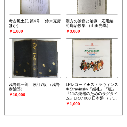
考古風土記 第4号
（鈴木克彦
漢方の診察と治療 応用編
ほか）
筍庵治験集
（山田光胤）
￥1,000
￥3,000
浅野総一郎 改訂7版
（浅野
LPレコード★ストラヴィンス
泰治郎）
キStravinsky『婚礼』『狐』
『11の楽器のためのラグタイ
￥10,000
ム』ERX4008 日本盤
（デュ
トワ（指揮）、アルゲリッチ
￥1,000
（ピアノ）、ローザンヌ大学
合唱団他）