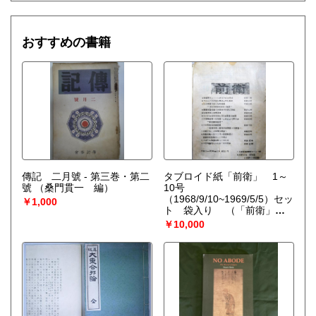
おすすめの書籍
傳記 二月號 - 第三巻・第二
タブロイド紙「前衛」 1～
號
（桑門貫一 編）
10号
（1968/9/10~1969/5/5）セッ
￥1,000
ト 袋入り
（「前衛」編
輯委員会）
￥10,000