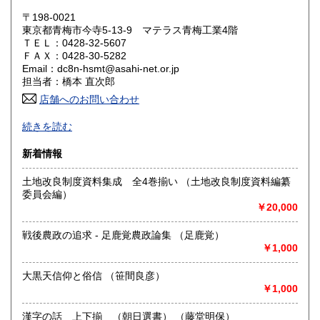
岡山県
広島県
1,600円
1,600円
〒198-0021
東京都青梅市今寺5-13-9 マテラス青梅工業4階
ＴＥＬ：0428-32-5607
山口県
徳島県
1,600円
1,600円
ＦＡＸ：0428-30-5282
Email：dc8n-hsmt@asahi-net.or.jp
香川県
愛媛県
1,600円
1,600円
担当者：橋本 直次郎
店舗へのお問い合わせ
高知県
福岡県
1,600円
1,600円
誠実・迅速
続きを読む
佐賀県
長崎県
1,600円
1,600円
沿線名：青梅線
新着情報
最寄駅：小作駅
熊本県
大分県
1,600円
1,600円
営業時間：am.9〜pm.5
土地改良制度資料集成 全4巻揃い （土地改良制度資料編纂
定休日：特になし
委員会編）
宮崎県
鹿児島県
1,600円
1,600円
￥20,000
書籍の買取について
沖縄県
1,600円
戦後農政の追求 - 足鹿覚農政論集 （足鹿覚）
専門書、雑誌、資料買い入れしております。
￥1,000
ご相談ください。
大黒天信仰と俗信 （笹間良彦）
取り扱い分野
￥1,000
哲学宗教、歴史、社会科学、自然科学、古書一般（その他）
店主の目にとまったものこれからとまるもの
漢字の話 上下揃 （朝日選書） （藤堂明保）