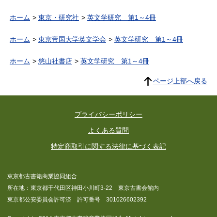
ホーム
東京・研究社
英文学研究 第1～4冊
ホーム
東京帝国大学英文学会
英文学研究 第1～4冊
ホーム
悠山社書店
英文学研究 第1～4冊
ページ上部へ戻る
プライバシーポリシー
よくある質問
特定商取引に関する法律に基づく表記
東京都古書籍商業協同組合
所在地：東京都千代田区神田小川町3-22 東京古書会館内
東京都公安委員会許可済 許可番号 301026602392