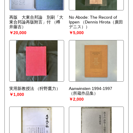
再版 大東合邦論 別刷「大
No Abode: The Record of
東合邦論再版附言」付
（樽
Ippen
（Dennis Hirota（廣田
井藤吉）
デニス））
￥20,000
￥5,000
実用新教授法
（狩野鷹力）
Aanwinsten 1994-1997
（所蔵作品集）
￥1,000
￥2,000