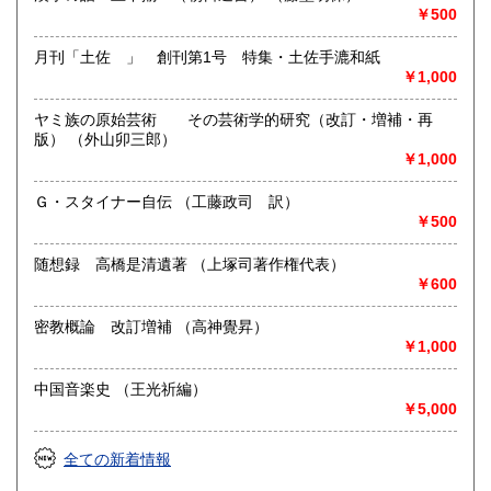
￥500
月刊「土佐 」 創刊第1号 特集・土佐手漉和紙
￥1,000
ヤミ族の原始芸術 その芸術学的研究（改訂・増補・再
版） （外山卯三郎）
￥1,000
Ｇ・スタイナー自伝 （工藤政司 訳）
￥500
随想録 高橋是清遺著 （上塚司著作権代表）
￥600
密教概論 改訂増補 （高神覺昇）
￥1,000
中国音楽史 （王光祈編）
￥5,000
全ての新着情報