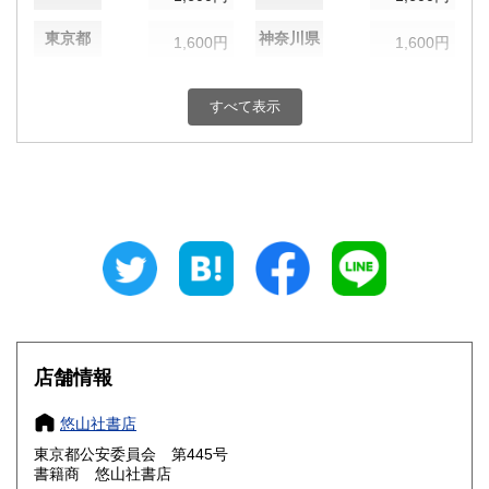
東京都
神奈川県
1,600円
1,600円
新潟県
富山県
1,600円
1,600円
すべて表示
石川県
福井県
1,600円
1,600円
山梨県
長野県
1,600円
1,600円
岐阜県
静岡県
1,600円
1,600円
愛知県
三重県
1,600円
1,600円
滋賀県
京都府
1,600円
1,600円
大阪府
兵庫県
1,600円
1,600円
店舗情報
奈良県
和歌山県
1,600円
1,600円
悠山社書店
東京都公安委員会 第445号
鳥取県
島根県
1,600円
1,600円
書籍商 悠山社書店