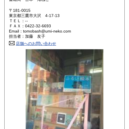
奈良県
和歌山県
430円
430円
〒181-0015
東京都三鷹市大沢 4-17-13
鳥取県
島根県
430円
430円
ＴＥＬ：--
ＦＡＸ：0422-32-6693
岡山県
広島県
430円
430円
Email：tomobash@umi-neko.com
担当者：加藤 友子
山口県
徳島県
430円
430円
店舗へのお問い合わせ
香川県
愛媛県
430円
430円
高知県
福岡県
430円
430円
佐賀県
長崎県
430円
430円
熊本県
大分県
430円
430円
宮崎県
鹿児島県
430円
430円
沖縄県
430円