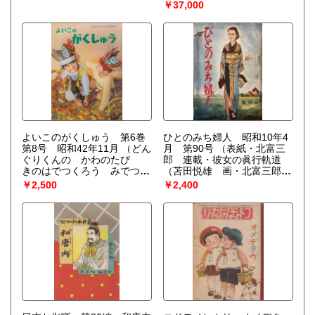
どり 画・新関青花）ブレー
梁川剛一、深澤紅子、黒崎義
￥37,000
クとその妻（永見七郎 画・
介、蕗谷虹児、田村孝之介、
亀井實）全権先生（佐々木
多田北烏、松本かつぢ ほ
邦 画・田中比左良）少女達
か）
人・誉れの奉射試合（金子芙
美 画・岡田なみぢ）家なき
児（菊池幽芳 画・須藤重）
お芋掘り（葛原しげる 画・
耳野三郎）十哩競泳の花形・
栗村徳子さん 愛の牛乳（蕗
谷虹児）假面城（大下宇陀
児 画・林唯一）盲導犬哀話
（中根榮）怪力小太郎（中内
よいこのがくしゅう 第6巻
ひとのみち婦人 昭和10年4
蝶二 画・齋藤五百枝）果物
第8号 昭和42年11月
（どん
月 第90号
（表紙・北富三
大懇親会（田河水泡）囚はれ
ぐりくんの かわのたび
郎 連載・彼女の眞行軌道
小鳩（保篠龍緒 画・吉邨二
きのはでつくろう みでつく
（苫田悦雄 画・北富三郎）
郎）夾竹桃の花咲けば（佐藤
ろう（絵・椎野利一、天木茂
女学校を卒業して家庭の人と
￥2,500
￥2,400
紅録 画・田中良）日本の誇
晴）きりん（絵・堀内誠一）
なる若き女性へー親たる人も
り 吉原飛行士を迎ふ（勝承
かみひこうき ぶうんぶん
一読せられよ（下村芳司）女
夫）月笛日笛（吉川英治
（絵・柿本幸造）むかしのの
学校の卒業生及び在学中の娘
画・山口將吉郎））
りもの いまののりもの
さんをもつ母親の座談会 眞
（絵・高橋透）よるのとうだ
玉白玉・4（加藤武雄 画・
い（絵・伊藤悌夫）もぐらの
夏目龍）特集・職に就く婦人
ちかてつ（絵・鈴木寿雄）せ
の為に みちによって働く職
いさく・りす（案・池田献
業婦人の座談会 故郷の空
児 絵・嶋川佐紀子））
（秦賢助））