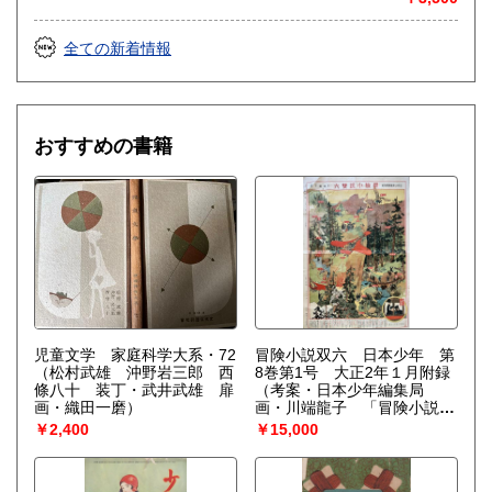
茂）
全ての新着情報
おすすめの書籍
児童文学 家庭科学大系・72
冒険小説双六 日本少年 第
（松村武雄 沖野岩三郎 西
8巻第1号 大正2年１月附録
條八十 装丁・武井武雄 扉
（考案・日本少年編集局
画・織田一磨）
画・川端龍子 「冒険小説双
六筋書」1 出発 清と猛と
￥2,400
￥15,000
は汽車に乗ってある深山へ探
検に出かけました ２ 三軒
屋 山の入口の三軒屋を通っ