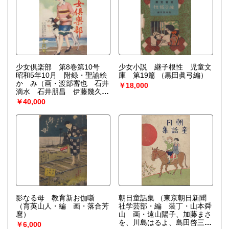
て 3 絶壁 奥へ奥へと進
んで行きましたが、絶壁があ
って進まれません 4 丸木
橋 そこで丸木橋を渡って行
きますと ５ 狼来る 狼が
澤山出てきました 6 森
林 二人は森林の中へ逃げま
したが ７ 大杉 なほも追
少女倶楽部 第8巻第10号
っかけて来るので、大杉へ登
少女小説 継子根性 児童文
昭和5年10月 附録・聖諭絵
りました ８ 又一難…）
庫 第19篇
（黒田眞弓編）
かゞみ（画・渡部審也 石井
￥18,000
滴水 石井朋昌 伊藤幾久
造）日本国産漫画地図（画・
￥40,000
的場朝二）暗記自在ぐるま
つき
（表紙・多田北烏 折
込大口絵 郵便くばり（北原
白秋 少年文学集より）国産
品を愛用しませう（商工大
臣 俵孫一）紅いリボンの腕
時計（八木隆一郎 画・嶺田
弘）海に立つ虹（加藤武雄
画・須藤重）テニスの唄
（作・画 加藤まさを）裁縫
ミシンの発明家 アイザッ
ク・シンガーの血涙美談（狭
影なる母 教育新お伽噺
朝日童話集
（東京朝日新聞
間祐行）チンチンおあづけ物
（育英山人・編 画・落合芳
社学芸部・編 装丁・山本舜
語（陸奥速男 画・河目悌
麿）
山 画・遠山陽子、加藤まさ
二）落語・あわて者（根岸み
を、川島はるよ、島田啓三、
￥6,000