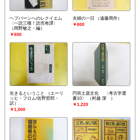
ヘプバーンへのレクイエム
夫婦の一日
（遠藤周作）
〈一読三嘆！読売奇譚〉
￥600
（岡野敏之・編）
￥600
生きるということ
（エーリ
円筒土器文化 〈考古学選
ッヒ・フロム/佐野哲郎・
書10〉
（村越 潔 ）
訳）
￥1,220
￥1,000