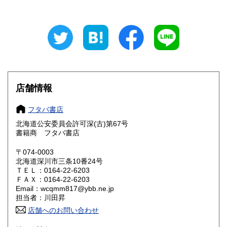
岐阜県
静岡県
600円
600円
愛知県
三重県
600円
600円
滋賀県
京都府
600円
600円
大阪府
兵庫県
600円
600円
店舗情報
奈良県
和歌山県
600円
600円
フタバ書店
北海道公安委員会許可深(古)第67号
鳥取県
島根県
600円
600円
書籍商 フタバ書店
岡山県
広島県
600円
600円
〒074-0003
北海道深川市三条10番24号
ＴＥＬ：0164-22-6203
山口県
徳島県
600円
600円
ＦＡＸ：0164-22-6203
Email：wcqmm817@ybb.ne.jp
香川県
愛媛県
600円
600円
担当者：川田昇
店舗へのお問い合わせ
高知県
福岡県
600円
600円
創業は昭和58年です。最近は古書の分野が増えました。迅