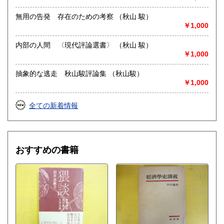
無用の告発 存在のための考察 （秋山 駿）
￥1,000
内部の人間 〈現代評論選書〉 （秋山 駿）
￥1,000
抽象的な逃走 秋山駿評論集 （秋山駿）
￥1,000
全ての新着情報
おすすめの書籍