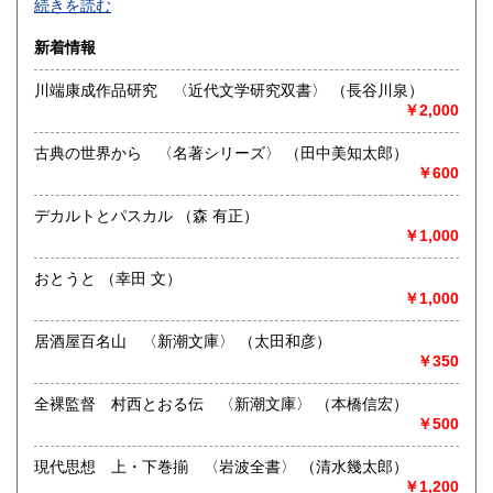
続きを読む
速な発送を心がけております。
佐賀県
長崎県
600円
600円
新着情報
沿線名：函館本線
熊本県
大分県
600円
600円
最寄駅：深川駅
川端康成作品研究 〈近代文学研究双書〉 （長谷川泉）
営業時間：午前10時から午後6時
￥2,000
宮崎県
鹿児島県
定休日：月・火・水・木
600円
600円
古典の世界から 〈名著シリーズ〉 （田中美知太郎）
書籍の買取について
沖縄県
600円
￥600
-
デカルトとパスカル （森 有正）
￥1,000
取り扱い分野
哲学宗教、社会科学、自然科学、美術工芸、古典籍、趣味、
おとうと （幸田 文）
古書一般（その他）
￥1,000
全集 コミック 古マンガ
居酒屋百名山 〈新潮文庫〉 （太田和彦）
￥350
全裸監督 村西とおる伝 〈新潮文庫〉 （本橋信宏）
￥500
現代思想 上・下巻揃 〈岩波全書〉 （清水幾太郎）
￥1,200