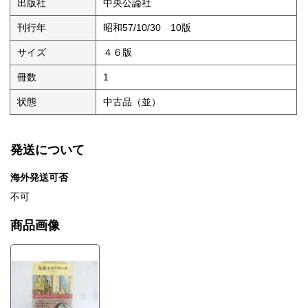
出版社
中央公論社
刊行年
昭和57/10/30 10版
サイズ
４６版
冊数
1
状態
中古品（並）
発送について
海外発送可否
不可
商品画像