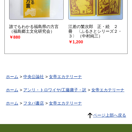
誰でもわかる福島県の方言
江差の繁次郎 正・続 ２
（福島郷土文化研究会）
冊 〈ふるさとシリーズ２・
３〉
（中村純三）
￥880
￥1,200
ホーム
中央公論社
女帝エカテリーナ
ホーム
アンリ・トロワイヤ/工藤庸子・訳
女帝エカテリーナ
ホーム
フタバ書店
女帝エカテリーナ
ページ上部へ戻る